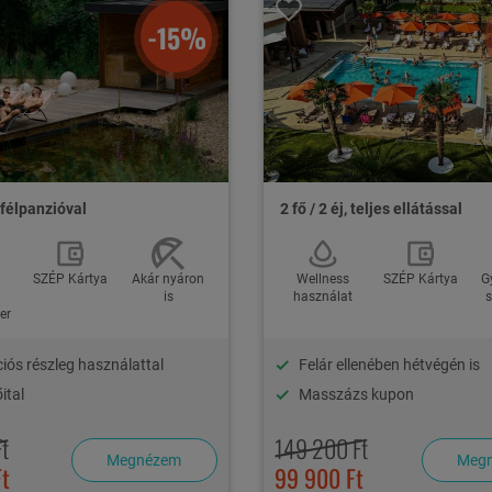
-15%
Ve
a
isztrójában
téri medence, infra szauna, szauna
SZ
lkalommal (A kosztümös idegenvezetés idején a díjmentes
A fo
ába
, félpanzióval
2 fő / 2 éj, teljes ellátással
SZÉP Kártya
Akár nyáron
Wellness
SZÉP Kártya
G
is
használat
s
ben
an, pótágyon vagy babaágyon)
iós részleg használattal
Felár ellenében hétvégén is
ital
Masszázs kupon
t
149 200 Ft
Megnézem
Meg
Ft
99 900 Ft