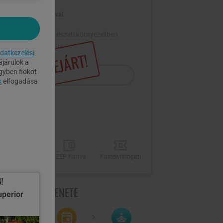
2 fő / 2 éj, félpanzióval
Gyönyörű természeti környezetben
Ingyenes parkolás
datkezelési
LEJÁRT!
járulok a
gyben fiókot
Megrendelem
k
elfogadása
Fürdőház
SZÉP Kártya
Kastélylátogatás
használat
!
GRENDELÉS MENETE
uperior