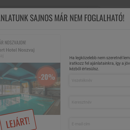
Ügyfélsz
JÁNLATUNK SAJNOS MÁR NEM FOGLALHATÓ!
M
ÖSSZES AJÁNLAT
REPÜLŐS UTAK
NYÁRI AKCIÓK
ÉL
ÁR NOSZVAJON!
rt Hotel Noszvaj
rkert Hotel Noszvaj
Indián nyár Noszvajon!
aj
Ha legközelebb nem szeretnél lem
iratkozz fel ajánlatainkra, így a j
kézből értesülsz.
-20%
al, korlátlan Fürdőház használattal,
-20%
LEJÁRT!
, félpanzióval