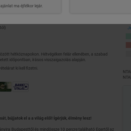
ajánlat ma éjfélkor lejár.
s/vagy szombat éjszaka)
őre néző, erkélyes Vintage stílusú szoba)
tól)
J
között hétköznapokon. Hétvégéken felár ellenében, a szabad
tetett időpontban, írásos visszaigazolás alapján.
telárat ki kell fizetni.
NTAK
NTAK
t, bújjatok el a a világ elől!
Ígérjük, élmény lesz!
ányira Budapesttől és mindössze 10 percre található Egertől az