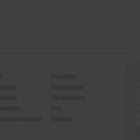
ssülést. A hotel üde kis színfoltja a napozóterasz, ahol tavasztól
m
Panasztétel
ltételek
Panaszkezelés
rendezés
Süti beállítások
bejelentés
Blog
esítési nyilatkozat
Facebook