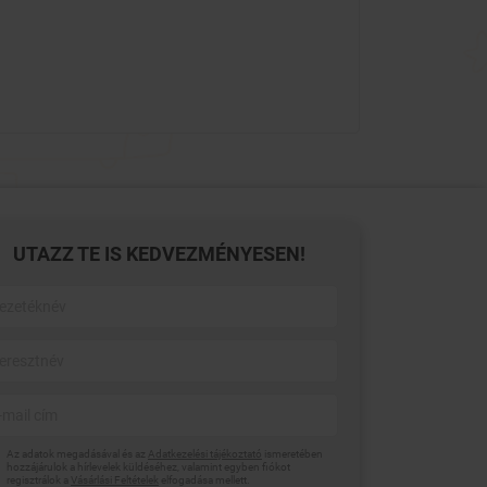
UTAZZ TE IS KEDVEZMÉNYESEN!
Az adatok megadásával és az
Adatkezelési tájékoztató
ismeretében
hozzájárulok a hírlevelek küldéséhez, valamint egyben fiókot
regisztrálok a
Vásárlási Feltételek
elfogadása mellett.