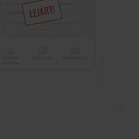
Gyönyörű természeti környezetben
LEJÁRT!
Ingyenes parkolás
Megrendelem
Fürdőház
SZÉP Kártya
Kastélylátogatás
használat