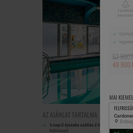
Fürdőhá
használa
Gyönyö
Ingyene
62 800 F
49 900 
MAI KIEME
FELFRISS
AZ AJÁNLAT TARTALMA
Dobo
3 nap/2 éjszaka szállás 2 fő részére
vintage 
kilátással)