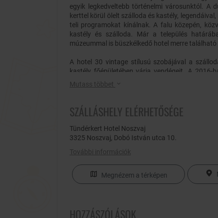
egyik legkedveltebb történelmi városunktól. A 
kerttel körül ölelt szálloda és kastély, legendáiva
teli programokat kínálnak. A falu közepén, közv
kastély és szálloda. Már a település határába
múzeummal is büszkélkedő hotel merre található
A hotel 30 vintage stílusú szobájával a szállo
kastély főépületében várja vendégeit. A 2016-b
esésű, dúsan fodrozódó, halványkék, virágmintás 
Mutass többet
hófehér bútorokat, melyeket a natúr színek megje
rendhagyó módon, a mennyezeten is folytatódik
SZÁLLÁSHELY ELÉRHETŐSÉGE
pasztell árnyalatok a romantika és elegancia o
található connecting szobák 2-2 helyiségből ál
szobák kényelmes franciaágyában páratlanul pi
Tündérkert Hotel Noszvaj
ágyak is részét képezik a berendezésnek, hiszen
3325 Noszvaj, Dobó István utca 10.
a családok egyik kedvenc szállodája is. Minden fö
További információk
ahol - a tavaszi és nyári reggeleken kiülve - egy 
pohár nemes egri bor elkortyolgatása a dombo
emeleti szobák erkélyéről néhány perccel tovább 
Megnézem a térképen
A Fürdőház 7x7 m (120 cm mély) méretű meden
néhány hossz leúszása után. A falakat borító
színének kontrasztja fokozza a hűsítő élményt
HOZZÁSZÓLÁSOK