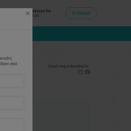
×
olgálat:
info@maiutazas.hu
Belépek
inden nap: 8:00-20:00
MÉNYCSOMAGOK
aradni,
övőben első
Oszd meg másokkal is:
62 800 Ft
helyett
49 900 Ft