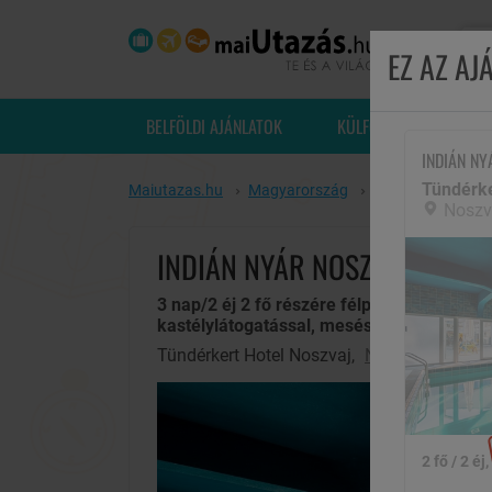
EZ AZ A
BELFÖLDI AJÁNLATOK
KÜLFÖLDI UTAK
INDIÁN NY
Tündérke
Maiutazas.hu
Magyarország
Noszvaj
Tündé
Noszv
INDIÁN NYÁR NOSZVAJON!
3 nap/2 éj 2 fő részére félpanziós ellátáss
kastélylátogatással, mesés környezetben
Tündérkert Hotel Noszvaj,
Noszvaj
2 fő / 2 éj