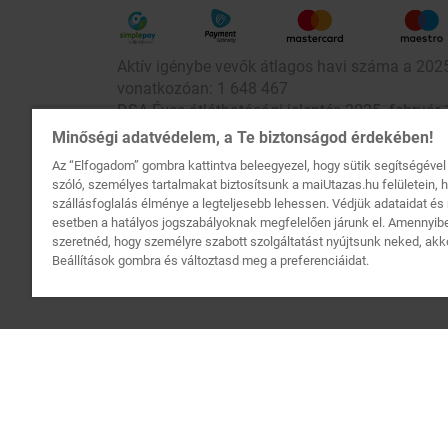
Aktív igénybe vevők átlagos havi száma a 2025.
vonatkozóan: 1 648 467
DSA Éves átláthatósági jelentés 2025. február 
DSA Éves átláthatósági jelentés 2024. február 1
Minőségi adatvédelem, a Te biztonságod érdekében!
Az “Elfogadom” gombra kattintva beleegyezel, hogy sütik segítségéve
szóló, személyes tartalmakat biztosítsunk a maiUtazas.hu felületein, 
szállásfoglalás élménye a legteljesebb lehessen. Védjük adataidat é
esetben a hatályos jogszabályoknak megfelelően járunk el. Amenny
szeretnéd, hogy személyre szabott szolgáltatást nyújtsunk neked, akko
Beállítások gombra és változtasd meg a preferenciáidat.