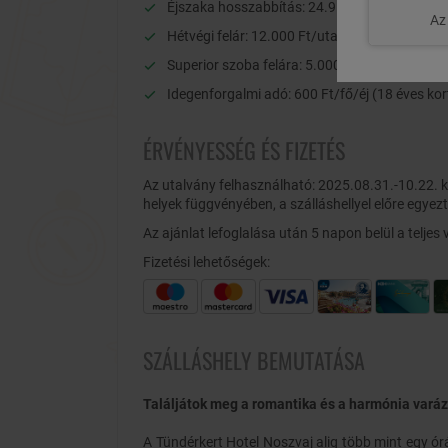
Éjszaka hosszabbítás: 24.950 Ft/2 fő/éj
Az 
Hétvégi felár: 12.000 Ft/utalvány (péntek é
Superior szoba felára: 5.000 Ft/szoba/éj (erd
Idegenforgalmi adó: 600 Ft/fő/éj (18 éves kor
ÉRVÉNYESSÉG ÉS FIZETÉS
Az utalvány felhasználható: 2025.08.31.-10.22. 
helyek függvényében, a szálláshellyel előre egyez
Az ajánlat lefoglalása után 5 napon belül a teljes vé
Fizetési lehetőségek:
SZÁLLÁSHELY BEMUTATÁSA
Találjátok meg a romantika és a harmónia varázsá
A Tündérkert Hotel Noszvaj alig több mint egy ór