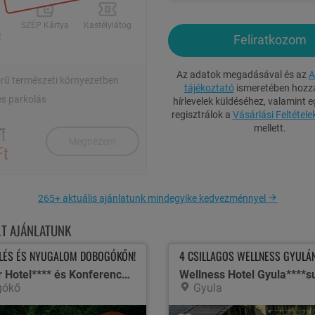
z
SZÉP Kártya
Kastélylátogatás
t
Feliratkozom
Az adatok megadásával és az
A
rű természeti környezetben
tájékoztató
ismeretében hozzá
s parkolás
hírlevelek küldéséhez, valamint e
regisztrálok a
Vásárlási Feltétele
t
mellett.
Megnézem
Ft
265+ aktuális ajánlatunk mindegyike kedvezménnyel
1 / 29
LT AJÁNLATUNK
ÜLÉS ÉS NYUGALOM DOBOGÓKŐN!
4 CSILLAGOS WELLNESS GYULÁN
ME
Cardoner Hotel**** és Konferenciaközpont
Wellness Hotel Gyula****s
gókő
Gyula
stílusú Standard és Standard Kid szobában (parkolóra néző