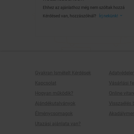
méregtelenítő folyamattal teljessé tehetik a felfri
őszig élvezhető a magával ragadó hangulat.
Ehhez az ajánlathoz még nem szóltak hozzá
Kérdésed van, hozzászólnál?
Írj nekünk!
Gyakran Ismételt Kérdések
Adatvédele
Kapcsolat
Vásárlási fe
Hogyan működik?
Online vita
Ajándékutalványok
Visszaélés 
Élménycsomagok
Akadályment
Utazási ajánlata van?