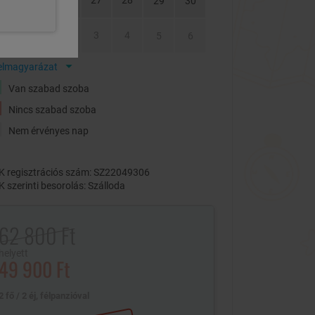
24
25
26
27
28
29
30
31
1
2
3
4
5
6
elmagyarázat
Van szabad szoba
Nincs szabad szoba
Nem érvényes nap
 regisztrációs szám: SZ22049306
 szerinti besorolás: Szálloda
62 800 Ft
helyett
49 900 Ft
2 fő / 2 éj, félpanzióval