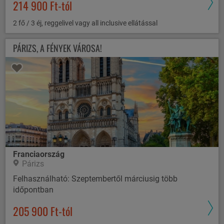
214 900 Ft-tól
2 fő / 3 éj, reggelivel vagy all inclusive ellátással
PÁRIZS, A FÉNYEK VÁROSA!
Franciaország
Párizs
Felhasználható: Szeptembertől márciusig több
időpontban
205 900 Ft-tól