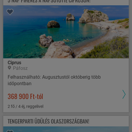
5 NAP PIHENÉS A NAPSÜTÖTTE CIPRUSON!
Ciprus
Páfosz
Felhasználható: Augusztustól októberig több
időpontban
368 900 Ft-tól
2 fő / 4 éj, reggelivel
TENGERPARTI ÜDÜLÉS OLASZORSZÁGBAN!