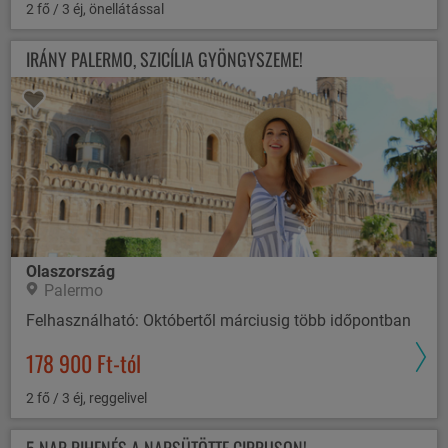
2 fő / 3 éj, önellátással
IRÁNY PALERMO, SZICÍLIA GYÖNGYSZEME!
Olaszország
Palermo
Felhasználható: Októbertől márciusig több időpontban
178 900 Ft-tól
2 fő / 3 éj, reggelivel