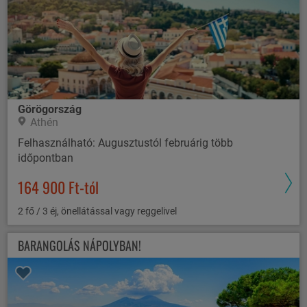
Görögország
Athén
Felhasználható: Augusztustól februárig több
időpontban
164 900 Ft-tól
2 fő / 3 éj, önellátással vagy reggelivel
BARANGOLÁS NÁPOLYBAN!