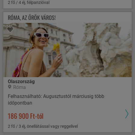
2 fő / 4 éj, félpanzióval
RÓMA, AZ ÖRÖK VÁROS!
Olaszország
Róma
Felhasználható: Augusztustól márciusig több
időpontban
186 900 Ft-tól
2 fő / 3 éj, önellátással vagy reggelivel