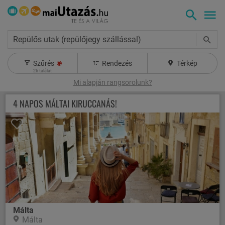
Repülős utak (repülőjegy szállással)
Szűrés
Rendezés
Térkép
26
találat
Mi alapján rangsorolunk?
4 NAPOS MÁLTAI KIRUCCANÁS!
Málta
Málta