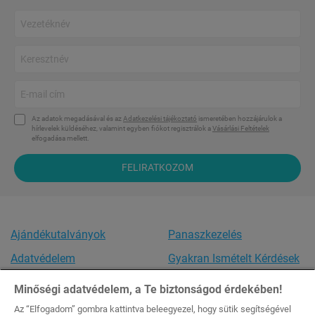
Az adatok megadásával és az
Adatkezelési tájékoztató
ismeretében hozzájárulok a
hírlevelek küldéséhez, valamint egyben fiókot regisztrálok a
Vásárlási Feltételek
elfogadása mellett.
FELIRATKOZOM
Ajándékutalványok
Panaszkezelés
Adatvédelem
Gyakran Ismételt Kérdések
Vásárlási feltételek
Akadálymentesítési
Minőségi adatvédelem, a Te biztonságod érdekében!
nyilatkozat
Az “Elfogadom” gombra kattintva beleegyezel, hogy sütik segítségével