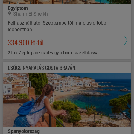
Egyiptom
Sharm El Sheikh
Felhasználható: Szeptembertől márciusig több
időpontban
334 900 Ft-tól
2 fő / 7 éj, félpanzióval vagy all inclusive ellátással
CSÚCS NYARALÁS COSTA BRAVÁN!
Spanyolország