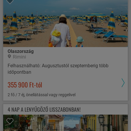
Olaszország
Rimini
Felhasználható: Augusztustól szeptemberig több
időpontban
355 900 Ft-tól
2 fő / 7 éj, önellátással vagy reggelivel
4 NAP A LENYŰGÖZŐ LISSZABONBAN!