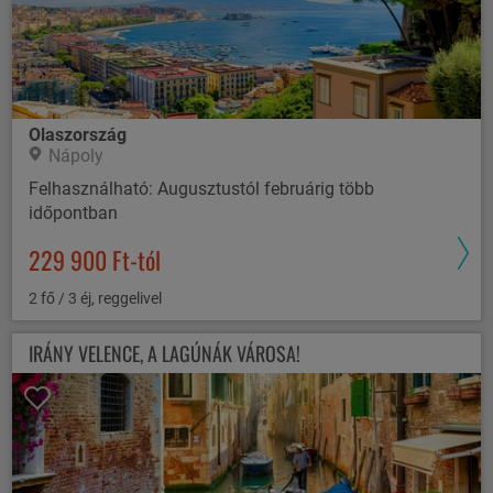
Olaszország
Nápoly
Felhasználható: Augusztustól februárig több
időpontban
229 900 Ft-tól
2 fő / 3 éj, reggelivel
IRÁNY VELENCE, A LAGÚNÁK VÁROSA!