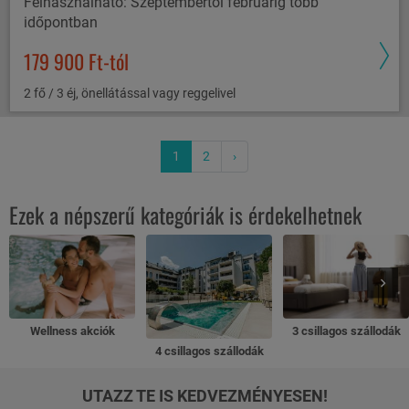
Felhasználható: Szeptembertől februárig több
időpontban
179 900 Ft-tól
2 fő / 3 éj, önellátással vagy reggelivel
1
2
›
Ezek a népszerű kategóriák is érdekelhetnek
Wellness akciók
3 csillagos szállodák
4 csillagos szállodák
UTAZZ TE IS KEDVEZMÉNYESEN!