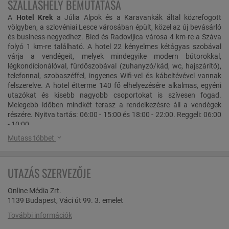
SZÁLLÁSHELY BEMUTATÁSA
A
Hotel Krek
a Júlia Alpok és a Karavankák által közrefogott
völgyben, a szlovéniai Lesce városában épült, közel az új bevásárló
és business-negyedhez. Bled és Radovljica városa 4 km-re a Száva
folyó 1 km-re található. A hotel 22 kényelmes kétágyas szobával
várja a vendégeit, melyek mindegyike modern bútorokkal,
légkondícionálóval, fürdőszobával (zuhanyzó/kád, wc, hajszárító),
telefonnal, szobaszéffel, ingyenes Wifi-vel és kábeltévével vannak
felszerelve. A hotel étterme 140 fő elhelyezésére alkalmas, egyéni
utazókat és kisebb nagyobb csoportokat is szívesen fogad.
Melegebb időben mindkét terasz a rendelkezésre áll a vendégek
részére. Nyitva tartás: 06:00 - 15:00 és 18:00 - 22:00. Reggeli: 06:00
- 10:00
Mutass többet
Fedezze fel Szlovénia legcsábítóbb részét,
Bled és környéke
garantáltan feledhetetlenné teszi az utazását! A város a Triglav
Nemzeti Park szélén, fenséges hegyek között terül el, így az itt
UTAZÁS SZERVEZŐJE
űzhető tevékenységek száma majdhogynem végtelen: városnézés,
kirándulás, evezés, úszás, búvárkodás, rafting, síelés, tenisz és golf -
Online Média Zrt.
ez csak néhány a környék nyújtotta lehetőségek közül.
1139 Budapest, Váci út 99. 3. emelet
Úszás
További információk
Radovljica városa nemzetközileg elismert úszokkal büszkélkedhet.