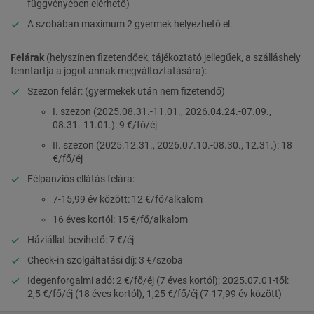
függvényében elérhető)
A szobában maximum 2 gyermek helyezhető el.
Felárak
(helyszínen fizetendőek, tájékoztató jellegűek, a szálláshely
fenntartja a jogot annak megváltoztatására):
Szezon felár: (gyermekek után nem fizetendő)
I. szezon (2025.08.31.-11.01., 2026.04.24.-07.09.,
08.31.-11.01.): 9 €/fő/éj
II. szezon (2025.12.31., 2026.07.10.-08.30., 12.31.): 18
€/fő/éj
Félpanziós ellátás felára:
7-15,99 év között: 12 €/fő/alkalom
16 éves kortól: 15 €/fő/alkalom
Háziállat bevihető: 7 €/éj
Check-in szolgáltatási díj: 3 €/szoba
Idegenforgalmi adó: 2 €/fő/éj (7 éves kortól); 2025.07.01-től:
2,5 €/fő/éj (18 éves kortól), 1,25 €/fő/éj (7-17,99 év között)