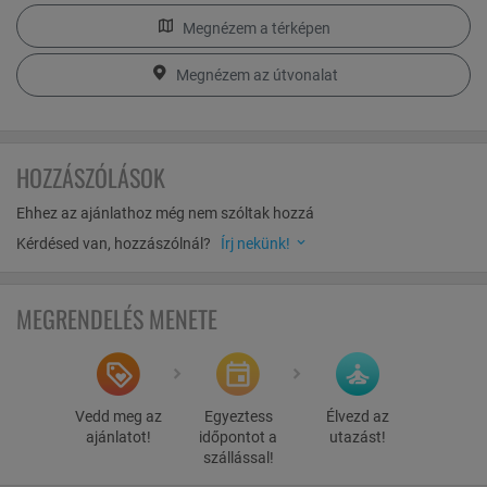
A város úszókomplexumában szabadidős és professzonális
úszókat is szívesen látnak.
Megnézem a térképen
Hegymászás
Megnézem az útvonalat
A hegyekbe való látogatás jótékony hatását mindenki érzi. Itt az
ember csak kedves, vidám és pozitív emberekkel találkozik, nem
véletlenül, a hegyek közelsége kihatnak a testi és lelki
egyensúlyunkra.
HOZZÁSZÓLÁSOK
Kerékpározás
A kerékpározás nagyon közkedvelt sportolási tevékenység. Ideális
Ehhez az ajánlathoz még nem szóltak hozzá
környezettel, jó társasággal és remek helyi ételekkel kombinálva
Kérdésed van, hozzászólnál?
Írj nekünk!
tökéletes kikapcsolódást nyújt. A környéken számos túraútvonal
található, a recepción szívesen segítenek a tökéletes útvonal
megtalálásában.
MEGRENDELÉS MENETE
Vedd meg az
Egyeztess
Élvezd az
ajánlatot!
időpontot a
utazást!
szállással!