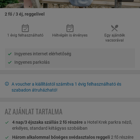
2 fő / 3 éj, reggelivel
1 évig felhasználható
Hétvégén is érvényes
Egy ajándék
vacsorával
Ingyenes internet elérhetőség
Ingyenes parkolás
A voucher a kiállítástól számítva 1 évig felhasználható és
szabadon átruházható!
AZ AJÁNLAT TARTALMA
4 nap/3 éjszaka szállás 2 fő részére
a Hotel Krek parkra néző,
erkélyes, standard kétágyas szobáiban
Három alkalommal bőséges svédasztalos reggeli
2 fő részére