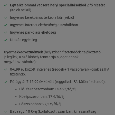
Egy alkalommal vacsora helyi specialitásokból
2 fő részére
(italok nélkül)
Ingyenes kerékpáros térkép a környékről
Ingyenes internet elérhetőség a szobákban
Ingyenes parkolási lehetőség
Utazás egyénileg
Gyermekkedvezmények
(helyszínen fizetendőek, tájékoztató
jellegűek, a szálláshely fenntartja a jogot annak
megváltoztatására):
0-6,99 év között: ingyenes (reggeli + 1 vacsorával) - csak az IFA
fizetendő.
Pótágy ár 7-15,99 év között (reggelivel, IFA külön fizetendő):
Elő- és utószezonban: 14,45 €/fő/éj
Középszezonban: 17 €/fő/éj
Főszezonban: 27,2 €/fő/éj
Babaágy: 10 €/éj (korlátozott számban, kihasználtság