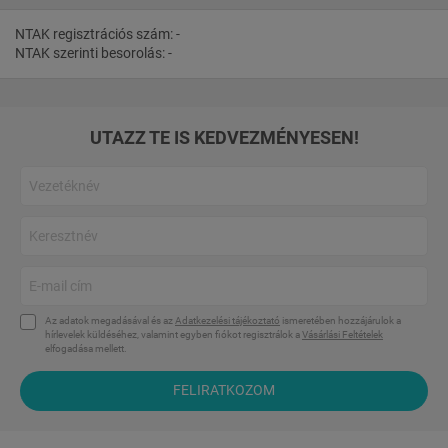
NTAK regisztrációs szám: -
NTAK szerinti besorolás: -
UTAZZ TE IS KEDVEZMÉNYESEN!
Az adatok megadásával és az
Adatkezelési tájékoztató
ismeretében hozzájárulok a
hírlevelek küldéséhez, valamint egyben fiókot regisztrálok a
Vásárlási Feltételek
elfogadása mellett.
FELIRATKOZOM