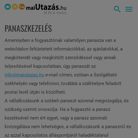
PANASZKEZELÉS
Amennyiben a fogyasztónak valamilyen panasza van a
weboldalon feltüntetett információkkal, az ajánlatokkal, a
megkötendő vagy megkötött szerződéssel vagy annak
teljesítésével kapcsolatban, úgy panaszát az
info@maiutazas.hu
e-mail címen, szóban a Szolgáltató
székhelyén vagy telefonon, továbbá a székhelyre feladott
postai levél útján is közölheti.
A vállalkozásunk a szóbeli panaszt azonnal megvizsgálja, és
szükség szerint orvosolja. Ha a fogyasztó a panasz
kezelésével nem ért egyet, vagy a panasz azonnali
kivizsgálása nem lehetséges, a vállalkozásunk a panaszról és
az azzal kapcsolatos álláspontjáról haladéktalanul