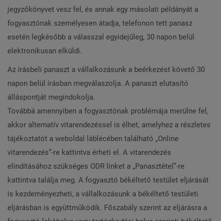
jegyzőkönyvet vesz fel, és annak egy másolati példányát a
fogyasztónak személyesen átadja, telefonon tett panasz
esetén legkésőbb a válasszal egyidejűleg, 30 napon belül
elektronikusan elküldi.
Az írásbeli panaszt a vállalkozásunk a beérkezést követő 30
napon belül írásban megválaszolja. A panaszt elutasító
álláspontját megindokolja.
Továbbá amennyiben a fogyasztónak problémája merülne fel,
akkor alternatív vitarendezéssel is élhet, amelyhez a részletes
tájékoztatót a weboldal láblécében található „Online
vitarendezés”-re kattintva érheti el. A vitarendezés
elindításához szükséges ODR linket a „Panasztétel”-re
kattintva találja meg. A fogyasztó békéltető testület eljárását
is kezdeményezheti, a vállalkozásunk a békéltető testületi
eljárásban is együttműködik. Főszabály szerint az eljárásra a