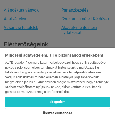
Ajándékutalványok
Panaszkezelés
Adatvédelem
Gyakran Ismételt Kérdések
Vásárlási feltételek
Akadálymentesítési
nyilatkozat
Elérhetőségeink
Ügyfélszolgálat
Minőségi adatvédelem, a Te biztonságod érdekében!
Minden nap: 8:00-20:00
Az “Elfogadom” gombra kattintva beleegyezel, hogy sütik segítségével
Tel.:
+36 20 444 1484
neked szóló, személyes tartalmakat biztosítsunk a maiUtazas.hu
Email:
info@maiutazas.hu
felületein, hogy a szállásfoglalás élménye a legteljesebb lehessen.
Védjük adataidat és minden esetben a hatályos jogszabályoknak
Aktív igénybe vevők átlagos havi száma a 2025. július 1. és 2025.
megfelelően járunk el. Amennyiben mégsem szeretnéd, hogy személyre
december 31. közötti időszakra vonatkozóan: 1 648 467
szabott szolgáltatást nyújtsunk neked, akkor kattints a Beállítások
DSA Éves átláthatósági jelentés 2025. február 17. – 2025.
gombra és változtasd meg a preferenciáidat.
december 31. [
Letöltés
]
DSA Éves átláthatósági jelentés 2024. február 17. – 2025. február
Elfogadom
16. [
Letöltés
]
Összes elutasítása