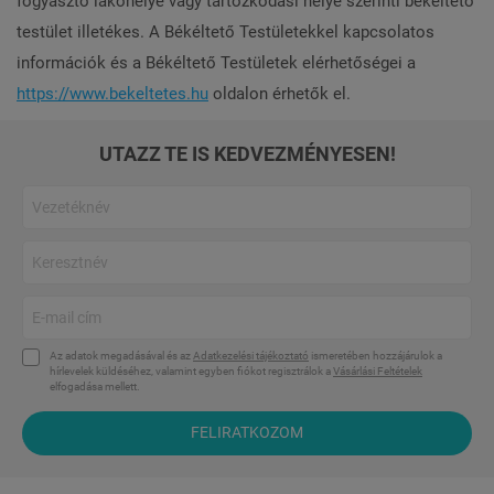
fogyasztó lakóhelye vagy tartózkodási helye szerinti békéltető
testület illetékes. A Békéltető Testületekkel kapcsolatos
információk és a Békéltető Testületek elérhetőségei a
https://www.bekeltetes.hu
oldalon érhetők el.
UTAZZ TE IS KEDVEZMÉNYESEN!
Az adatok megadásával és az
Adatkezelési tájékoztató
ismeretében hozzájárulok a
hírlevelek küldéséhez, valamint egyben fiókot regisztrálok a
Vásárlási Feltételek
elfogadása mellett.
FELIRATKOZOM