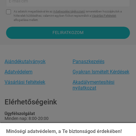
Az adatok megadásával és az
Adatkezelési tájékoztató
ismeretében hozzájárulok a
hírlevelek küldéséhez, valamint egyben fiókot regisztrálok a
Vásárlási Feltételek
elfogadása mellett.
FELIRATKOZOM
Ajándékutalványok
Panaszkezelés
Adatvédelem
Gyakran Ismételt Kérdések
Vásárlási feltételek
Akadálymentesítési
nyilatkozat
Elérhetőségeink
Ügyfélszolgálat
Minden nap: 8:00-20:00
Tel.:
+36 20 444 1484
Minőségi adatvédelem, a Te biztonságod érdekében!
Email:
info@maiutazas.hu