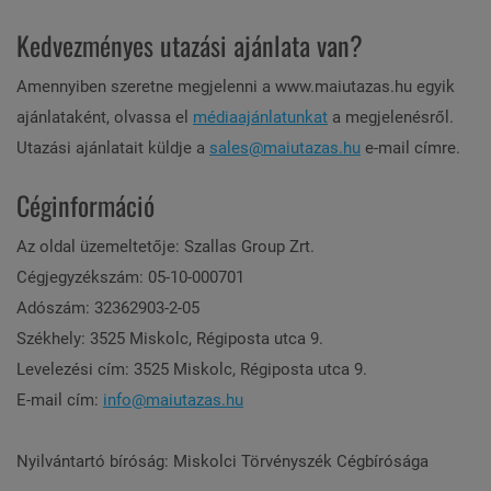
Kedvezményes utazási ajánlata van?
Amennyiben szeretne megjelenni a www.maiutazas.hu egyik
ajánlataként, olvassa el
médiaajánlatunkat
a megjelenésről.
Utazási ajánlatait küldje a
sales@maiutazas.hu
e-mail címre.
Céginformáció
Az oldal üzemeltetője: Szallas Group Zrt.
Cégjegyzékszám: 05-10-000701
Adószám: 32362903-2-05
Székhely: 3525 Miskolc, Régiposta utca 9.
Levelezési cím: 3525 Miskolc, Régiposta utca 9.
E-mail cím:
info@maiutazas.hu
Nyilvántartó bíróság: Miskolci Törvényszék Cégbírósága