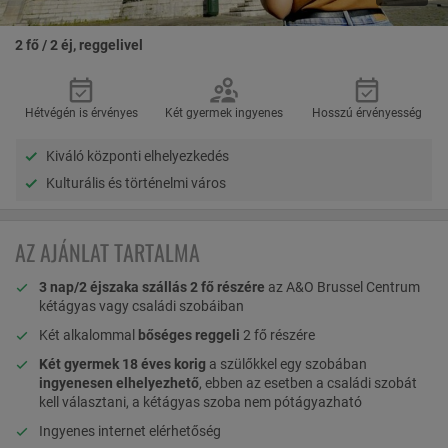
2 fő / 2 éj, reggelivel
Hétvégén is érvényes
Két gyermek ingyenes
Hosszú érvényesség
Kiváló központi elhelyezkedés
Kulturális és történelmi város
AZ AJÁNLAT TARTALMA
3 nap/2 éjszaka szállás 2 fő részére
az A&O Brussel Centrum
kétágyas vagy családi szobáiban
Két alkalommal
bőséges reggeli
2 fő részére
Két gyermek 18 éves korig
a szülőkkel egy szobában
ingyenesen elhelyezhető
,
ebben az esetben a családi szobát
kell választani, a kétágyas szoba nem pótágyazható
Ingyenes internet elérhetőség