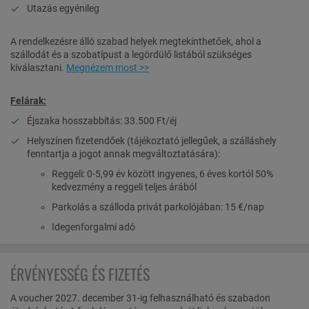
Utazás egyénileg
A rendelkezésre álló szabad helyek megtekinthetőek,
ahol a
szállodát és a szobatípust a legördülő listából szükséges
kiválasztani.
Megnézem most >>
Felárak:
Éjszaka hosszabbítás: 33.500 Ft/éj
Helyszínen fizetendőek (tájékoztató jellegűek, a szálláshely
fenntartja a jogot annak megváltoztatására):
Reggeli: 0-5,99 év között ingyenes, 6 éves kortól 50%
kedvezmény a reggeli teljes árából
Parkolás a szálloda privát parkolójában: 15 €/nap
Idegenforgalmi adó
ÉRVÉNYESSÉG ÉS FIZETÉS
A voucher 2027. december 31-ig felhasználható és szabadon