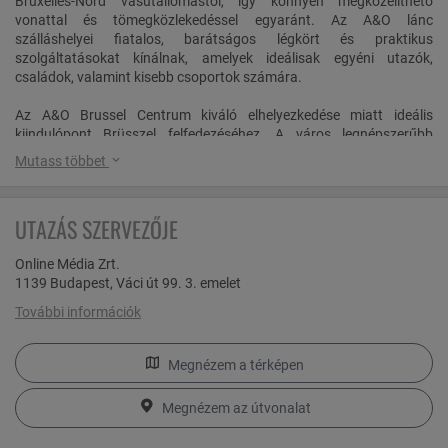
Bruxelles-Nord vasútállomástól, így könnyen megközelíthető
vonattal és tömegközlekedéssel egyaránt. Az A&O lánc
szálláshelyei fiatalos, barátságos légkört és praktikus
szolgáltatásokat kínálnak, amelyek ideálisak egyéni utazók,
családok, valamint kisebb csoportok számára.
Az A&O Brussel Centrum kiváló elhelyezkedése miatt ideális
kiindulópont Brüsszel felfedezéséhez. A város legnépszerűbb
nevezetességei, például a híres Grand Place (Főtér), az ikonikus
Mutass többet
Manneken Pis szobor és az Atomium könnyen megközelíthetők a
hostelből. A közelben található pályaudvarnak hála a vendégek
gyorsan elérhetik a város más részeit, valamint a környező
UTAZÁS SZERVEZŐJE
városokat is.
Online Média Zrt.
A szálláshely hangulatos közösségi terekkel és játékszobával is
1139 Budapest, Váci út 99. 3. emelet
rendelkezik, ahol a vendégek asztalitenisz és biliárd szolgáltatások
közül választhatnak. A helyszíni parkolóhelyek különösen
További információk
kényelmes lehet az autóval érkező vendégek számára, azonban
csak korlátozott számban elérhetők.
Megnézem a térképen
Brüsszel
Megnézem az útvonalat
A város történelmi és modern elemek különleges ötvözeteként,
kulturális sokszínűségével és egyedi hangulatával vonzza a