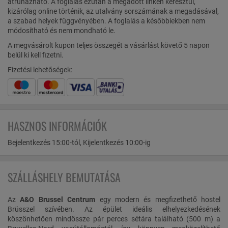
átruházható. A foglalás ezután a megadott linken keresztül,
kizárólag online történik, az utalvány sorszámának a megadásával,
a szabad helyek függvényében. A foglalás a későbbiekben nem
módosítható és nem mondható le.
A megvásárolt kupon teljes összegét a vásárlást követő 5 napon
belül ki kell fizetni.
Fizetési lehetőségek:
HASZNOS INFORMÁCIÓK
Bejelentkezés 15:00-tól, Kijelentkezés 10:00-ig
SZÁLLÁSHELY BEMUTATÁSA
Az
A&O Brussel Centrum
egy modern és megfizethető hostel
Brüsszel szívében. Az épület ideális elhelyezkedésének
köszönhetően mindössze pár perces sétára található (500 m) a