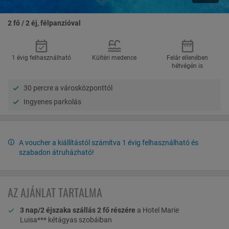
2 fő / 2 éj, félpanzióval
1 évig felhasználható
Kültéri medence
Felár ellenében
hétvégén is
30 percre a városközponttól
Ingyenes parkolás
A voucher a kiállítástól számítva 1 évig felhasználható és
szabadon átruházható!
AZ AJÁNLAT TARTALMA
3 nap/2 éjszaka szállás 2 fő részére
a
Hotel Marie
Luisa*** kétágyas szobáiban