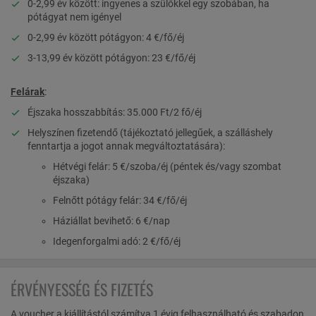
0-2,99 év között: ingyenes a szülőkkel egy szobában, ha
pótágyat nem igényel
0-2,99 év között pótágyon: 4 €/fő/éj
3-13,99 év között pótágyon: 23 €/fő/éj
Felárak
:
Éjszaka hosszabbítás: 35.000 Ft/2 fő/éj
Helyszínen fizetendő (tájékoztató jellegűek, a szálláshely
fenntartja a jogot annak megváltoztatására):
Hétvégi felár: 5 €/szoba/éj (péntek és/vagy szombat
éjszaka)
Felnőtt pótágy felár: 34 €/fő/éj
Háziállat bevihető: 6 €/nap
Idegenforgalmi adó: 2 €/fő/éj
ÉRVÉNYESSÉG ÉS FIZETÉS
A voucher a kiállítástól számítva 1 évig felhasználható és szabadon