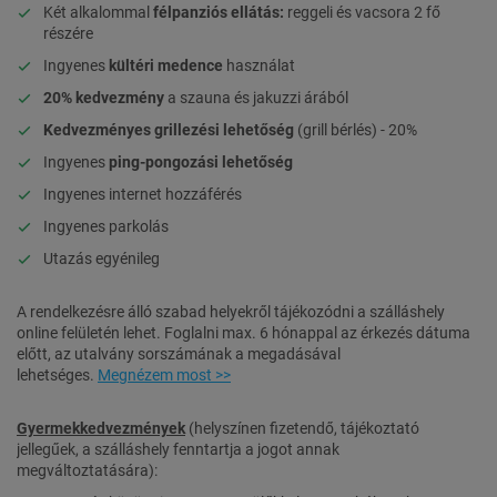
Két alkalommal
félpanziós ellátás:
reggeli és vacsora 2 fő
részére
Ingyenes
kültéri medence
használat
20% kedvezmény
a szauna és jakuzzi árából
Kedvezményes grillezési lehetőség
(grill bérlés) - 20%
Ingyenes
ping-pongozási lehetőség
Ingyenes internet hozzáférés
Ingyenes parkolás
Utazás egyénileg
A rendelkezésre álló szabad helyekről tájékozódni a szálláshely
online felületén lehet. Foglalni max. 6 hónappal az érkezés dátuma
előtt, az utalvány sorszámának a megadásával
lehetséges.
Megnézem most >>
Gyermekkedvezmények
(helyszínen fizetendő, tájékoztató
jellegűek, a szálláshely fenntartja a jogot annak
megváltoztatására):