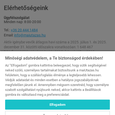
Elérhetőségeink
Ügyfélszolgálat
Minden nap: 8:00-20:00
Tel.:
+36 20 444 1484
Email:
info@maiutazas.hu
Aktív igénybe vevők átlagos havi száma a 2025. július 1. és 2025.
december 31. közötti időszakra vonatkozóan: 1 648 467
DSA Éves átláthatósági jelentés 2025. február 17. – 2025.
december 31. [
Letöltés
]
Minőségi adatvédelem, a Te biztonságod érdekében!
DSA Éves átláthatósági jelentés 2024. február 17. – 2025. február
Az “Elfogadom” gombra kattintva beleegyezel, hogy sütik segítségével
16. [
Letöltés
]
neked szóló, személyes tartalmakat biztosítsunk a maiUtazas.hu
felületein, hogy a szállásfoglalás élménye a legteljesebb lehessen.
A weboldalon feltüntetett kedvezmények a szállások napi szobaáraiból (rack
Védjük adataidat és minden esetben a hatályos jogszabályoknak
rate) számolódnak.
megfelelően járunk el. Amennyiben mégsem szeretnéd, hogy személyre
Minden Jog Fenntartva © 2026 maiutazas.hu (MKEH Engedélyszám: U-
szabott szolgáltatást nyújtsunk neked, akkor kattints a Beállítások
002044 [Szallas Group Zrt.])
gombra és változtasd meg a preferenciáidat.
Elfogadom
69 990 Ft
69 990 Ft