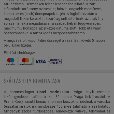
átruházható. Hétvégéken felár ellenében foglalható. Kizárt
időszakok: karácsony, szilveszter, húsvét, nagyobb események,
koncertek és (cseh) ünnepnapok idején. A foglalás ezután a
megadott linken keresztül, kizárólag online történik, az utalvány
sorszámának a megadásával, a szabad helyek függvényében,
maximum 6 hónappal az érkezés dátuma előtt. Több utalvány
összevonásával a tartózkodás meghosszabbítható.
A megvásárolt kupon teljes összegét a vásárlást követő 5 napon
belül ki kell fizetni.
Fizetési lehetőségek:
SZÁLLÁSHELY BEMUTATÁSA
A háromcsillagos
Hotel Marie-Luisa
Prága egyik csendes
lakónegyedében található, kb. 30 percre Prága belvárosától. A
Praha-Kbely vasútállomás, ahonnan buszok is indulnak a városba
(éjszakai járatok is), mindössze 400 m-re található a szállodától.
Mindegyik szoba fürdőszobás, rendelkezik wifi-vel, telefonnal és