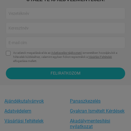
Az adatok megadásával és az
Adatkezelési tájékoztató
ismeretében hozzájárulok a
hírlevelek küldéséhez, valamint egyben fiókot regisztrálok a
Vásárlási Feltételek
elfogadása mellett.
FELIRATKOZOM
Ajándékutalványok
Panaszkezelés
Adatvédelem
Gyakran Ismételt Kérdések
Vásárlási feltételek
Akadálymentesítési
nyilatkozat