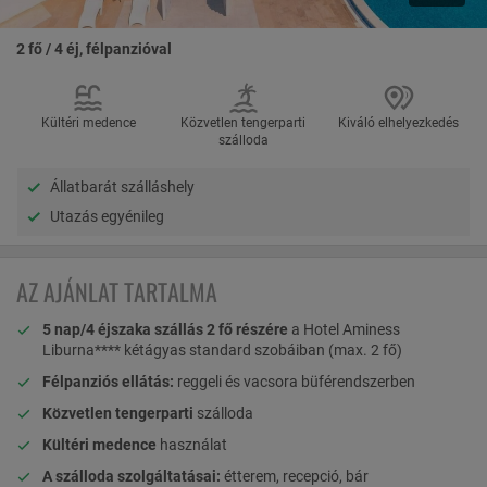
2 fő / 4 éj, félpanzióval
Kültéri medence
Közvetlen tengerparti
Kiváló elhelyezkedés
szálloda
Állatbarát szálláshely
Utazás egyénileg
AZ AJÁNLAT TARTALMA
5 nap/4 éjszaka szállás 2 fő részére
a Hotel Aminess
Liburna**** kétágyas standard szobáiban (max. 2 fő)
Félpanziós ellátás:
reggeli és vacsora büférendszerben
Közvetlen tengerparti
szálloda
Kültéri medence
használat
A szálloda szolgáltatásai:
étterem, recepció, bár