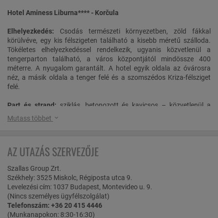
Hotel Aminess Liburna**** - Korčula
Elhelyezkedés:
Csodás természeti környezetben, zöld fákkal
körülvéve, egy kis félszigeten található a kisebb méretű szálloda.
Tökéletes elhelyezkedéssel rendelkezik, ugyanis közvetlenül a
tengerparton található, a város központjától mindössze 400
méterre. A nyugalom garantált. A hotel egyik oldala az óvárosra
néz, a másik oldala a tenger felé és a szomszédos Kriza-félsziget
felé.
Part és strand:
sziklás, betonozott és kavicsos – közvetlenül a
szállodánál
Mutass többet
Ellátás:
félpanziós (reggeli és vacsora) ellátás büférendszerben
AZ UTAZÁS SZERVEZŐJE
Szobák:
Kétágyas standard szoba (S2)
: A komfortosan berendezett
Szallas Group Zrt.
szobák saját fürdőszobával, hajszárítóval, minibárral,
Székhely: 3525 Miskolc, Régiposta utca 9.
légkondicionálóval, vízforralóval, széffel, telefonnal, wifi-vel és
Levelezési cím: 1037 Budapest, Montevideo u. 9.
TV-vel felszerelt. A szobához balkon nem tartozik.
(Nincs személyes ügyfélszolgálat)
Telefonszám: +36 20 415 4446
Kétágyas comfort balkonos szoba (S2BP):
A kényelmesen
(Munkanapokon: 8:30-16:30)
berendezett szobák parkra néző kilátással, saját fürdőszobával,