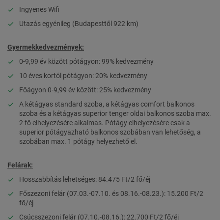
Ingyenes Wifi
Utazás egyénileg (Budapesttől 922 km)
Gyermekkedvezmények:
0-9,99 év között pótágyon: 99% kedvezmény
10 éves kortól pótágyon: 20% kedvezmény
Főágyon 0-9,99 év között: 25% kedvezmény
A kétágyas standard szoba, a kétágyas comfort balkonos
szoba és a kétágyas superior tenger oldai balkonos szoba max.
2 fő elhelyezésére alkalmas. Pótágy elhelyezésére csak a
superior pótágyazható balkonos szobában van lehetőség, a
szobában max. 1 pótágy helyezhető el.
Felárak:
Hosszabbítás lehetséges: 84.475 Ft/2 fő/éj
Főszezoni felár (07.03.-07.10. és 08.16.-08.23.): 15.200 Ft/2
fő/éj
Csúcsszezoni felár (07.10.-08.16.): 22.700 Ft/2 fő/éj