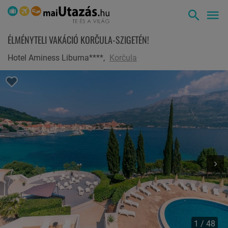
ÉLMÉNYTELI VAKÁCIÓ KORČULA-SZIGETÉN!
Hotel Aminess Liburna****,
Korčula
1 / 48