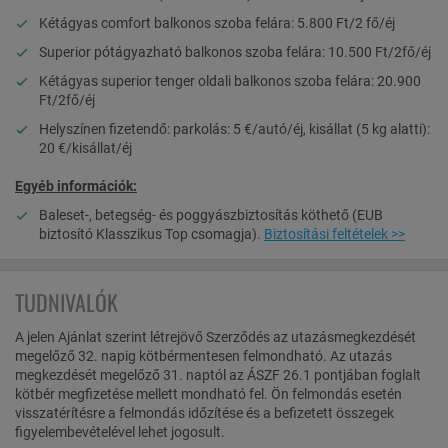
Kétágyas comfort balkonos szoba felára: 5.800 Ft/2 fő/éj
Superior pótágyazható balkonos szoba felára: 10.500 Ft/2fő/éj
Kétágyas superior tenger oldali balkonos szoba felára: 20.900
Ft/2fő/éj
Helyszínen fizetendő: parkolás: 5 €/autó/éj, kisállat (5 kg alatti):
20 €/kisállat/éj
Egyéb információk:
Baleset-, betegség- és poggyászbiztosítás köthető (EUB
biztosító Klasszikus Top csomagja).
Biztosítási feltételek >>
TUDNIVALÓK
A jelen Ajánlat szerint létrejövő Szerződés az utazásmegkezdését
megelőző 32. napig kötbérmentesen felmondható. Az utazás
megkezdését megelőző 31. naptól az ÁSZF 26.1 pontjában foglalt
kötbér megfizetése mellett mondható fel. Ön felmondás esetén
visszatérítésre a felmondás időzítése és a befizetett összegek
figyelembevételével lehet jogosult.