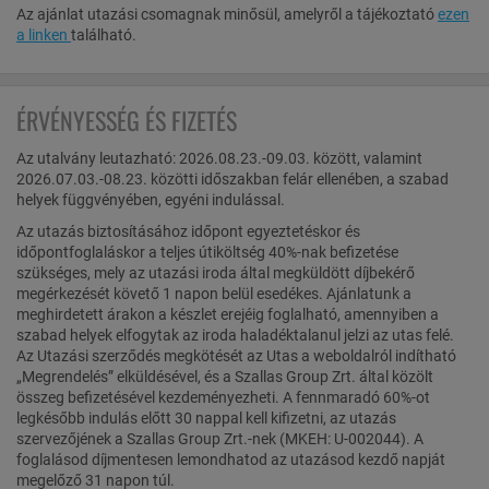
Az ajánlat utazási csomagnak minősül, amelyről a tájékoztató
ezen
a linken
található.
ÉRVÉNYESSÉG ÉS FIZETÉS
Az utalvány leutazható: 2026.08.23.-09.03. között, valamint
2026.07.03.-08.23. közötti időszakban felár ellenében, a szabad
helyek függvényében, egyéni indulással.
Az utazás biztosításához időpont egyeztetéskor és
időpontfoglaláskor a teljes útiköltség 40%-nak befizetése
szükséges, mely az utazási iroda által megküldött díjbekérő
megérkezését követő 1 napon belül esedékes. Ajánlatunk a
meghirdetett árakon a készlet erejéig foglalható, amennyiben a
szabad helyek elfogytak az iroda haladéktalanul jelzi az utas felé.
Az Utazási szerződés megkötését az Utas a weboldalról indítható
„Megrendelés” elküldésével, és a Szallas Group Zrt. által közölt
összeg befizetésével kezdeményezheti. A fennmaradó 60%-ot
legkésőbb indulás előtt 30 nappal kell kifizetni, az utazás
szervezőjének a Szallas Group Zrt.-nek (MKEH: U-002044). A
foglalásod díjmentesen lemondhatod az utazásod kezdő napját
megelőző 31 napon túl.