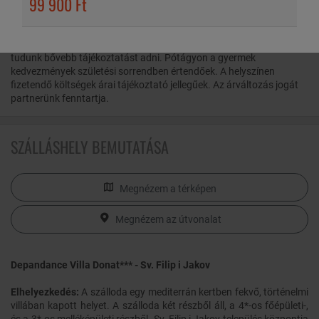
99 900 Ft
HASZNOS INFORMÁCIÓK
Az ajánlatban szereplőtől eltérő elhelyezés esetén lekérés után
tudunk bővebb tájékoztatást adni. Pótágyon a gyermek
kedvezmények születési sorrendben értendőek. A helyszínen
fizetendő költségek árai tájékoztató jellegűek. Az árváltozás jogát
partnerünk fenntartja.
SZÁLLÁSHELY BEMUTATÁSA
Megnézem a térképen
Megnézem az útvonalat
Depandance Villa Donat*** - Sv. Filip i Jakov
Elhelyezkedés:
A szálloda egy mediterrán kertben fekvő, történelmi
villában kapott helyet. A szálloda két részből áll, a 4*-os főépületi-,