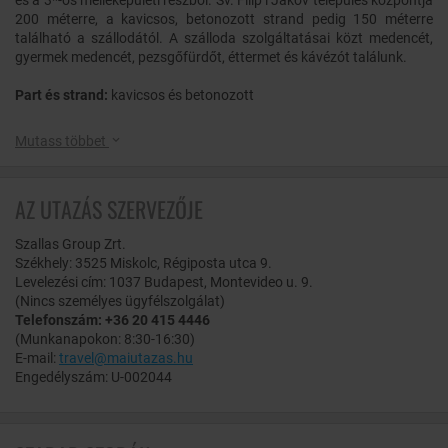
és a 3*-os melléképületi részből. Sv. Filip i Jakov település központja
200 méterre, a kavicsos, betonozott strand pedig 150 méterre
található a szállodától. A szálloda szolgáltatásai közt medencét,
gyermek medencét, pezsgőfürdőt, éttermet és kávézót találunk.
Part és strand:
kavicsos és betonozott
Ellátás:
teljes ellátás - reggeli, ebéd és vacsora büférendszerben
Mutass többet
(reggelinél víz és 3-féle üdítő automatákból)
Szobák:
AZ UTAZÁS SZERVEZŐJE
Melléképületi comfort pótágyazható szoba:
A melléképületi
szobák parkra nézőek, saját fürdőszobával, hajszárítóval,
Szallas Group Zrt.
légkondicionálóval, TV-vel, rádióval, ingyenes wifi-vel és
Székhely: 3525 Miskolc, Régiposta utca 9.
telefonnal felszereltek. Balkon nem tartozik a szobához.
Levelezési cím: 1037 Budapest, Montevideo u. 9.
Amennyiben a szobákban pótágy is elhelyezésre kerül, abban az
(Nincs személyes ügyfélszolgálat)
esetben a szobák szűkösek lehetnek. A pótágyazott szobák
Telefonszám: +36 20 415 4446
méretével kapcsolatban reklamációt sem a szálloda, sem pedig
(Munkanapokon: 8:30-16:30)
irodánk nem fogad. A pótágyak mérete kisebb és kényelmi
E-mail:
travel@maiutazas.hu
fokozata alacsonyabb, mint a normál ágyaké.
Engedélyszám: U-002044
A szálloda ingyenes szolgáltatásai:
recepció, étterem,
légkondicionált épület, napernyők és napágyak a medencénél,
disco, játékszoba, wifi