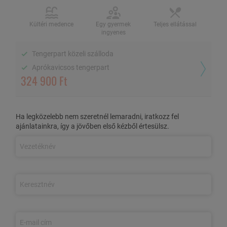
2 fő / 5 éj, teljes ellátással
Kültéri medence
Egy gyermek
Teljes ellátással
ingyenes
Tengerpart közeli szálloda
Kültéri medence
Egy gyermek ingyenes
Teljes ellátással
Aprókavicsos tengerpart
324 900 Ft
Tengerpart közeli szálloda
Aprókavicsos tengerpart
Ha legközelebb nem szeretnél lemaradni, iratkozz fel
AZ AJÁNLAT TARTALMA
ajánlatainkra, így a jövőben első kézből értesülsz.
6 nap/5 éjszaka szállás 2 fő részére a Villa
Donat***
melléképületi pótágyazható comfort szobáiban (max.
3 fős)
Egy 7 éven aluli gyermek részére ingyenes
Tengerpart közeli szálloda, aprókavicsos strandnál
Teljes ellátás:
reggeli, ebéd és vacsora
büférendszerben (reggelinél víz és 3-féle üdítő automatákból)