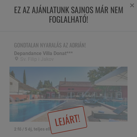
×
EZ AZ AJÁNLATUNK SAJNOS MÁR NEM
FOGLALHATÓ!
GONDTALAN NYARALÁS AZ ADRIÁN!
Depandance Villa Donat***,
Sv. Filip i Jakov
GONDTALAN NYARALÁS AZ ADRIÁN!
Depandance Villa Donat***
Sv. Filip i Jakov
LEJÁRT!
2 fő / 5 éj, teljes ellátással
1 / 23