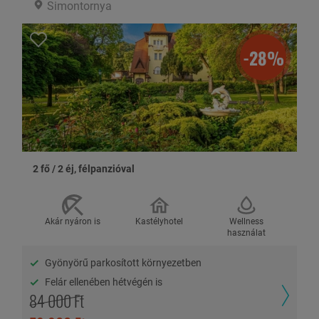
Fizetési lehetőségek:
Simontornya
-28%
HASZNOS INFORMÁCIÓK
Az ajánlatban szereplőtől eltérő elhelyezés vagy időpont esetén
lekérés után tudunk bővebb tájékoztatást adni. A helyszínen
fizetendő költségek árai tájékoztató jellegűek. Az árváltozás jogát
partnerünk fenntartja.
2 fő / 2 éj, félpanzióval
SZÁLLÁSHELY BEMUTATÁSA
Akár nyáron is
Kastélyhotel
Wellness
használat
Megnézem a térképen
Gyönyörű parkosított környezetben
Megnézem az útvonalat
Felár ellenében hétvégén is
84 000 Ft
Continental Forum Oradea**** - Nagyvárad, Románia