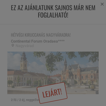
×
EZ AZ AJÁNLATUNK SAJNOS MÁR NEM
FOGLALHATÓ!
HÉTVÉGI KIRUCCANÁS NAGYVÁRADRA!
Continental Forum Oradaea****,
Nagyvárad
HÉTVÉGI KIRUCCANÁS NAGYVÁRADRA!
Continental Forum Oradaea****
Nagyvárad
LEJÁRT!
2 fő / 2 éj, reggelivel
1 / 18