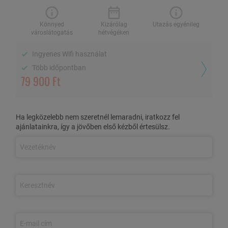
2 fő / 2 éj, reggelivel
Könnyed
Kizárólag
Utazás egyénileg
városlátogatás
hétvégéken
Ingyenes Wifi használat
Könnyed
Kizárólag hétvégéken
Utazás egyénileg
városlátogatás
Több időpontban
79 900 Ft
Ingyenes Wifi használat
Több időpontban
Ha legközelebb nem szeretnél lemaradni, iratkozz fel
ajánlatainkra, így a jövőben első kézből értesülsz.
AZ AJÁNLAT TARTALMA
3 nap/2 éjszaka szállás 2 fő részére
a Continental Forum
Oradaea**** kétágyas szobáiban
Reggelis ellátás
Ingyenes wifi a szálláshely teljes területén
Utazás egyénileg (Budapesttől 313 km)