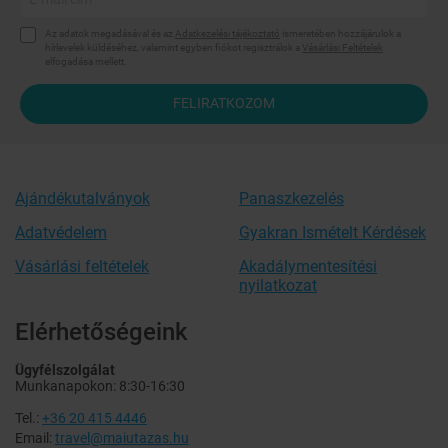
Az adatok megadásával és az
Adatkezelési tájékoztató
ismeretében hozzájárulok a
hírlevelek küldéséhez, valamint egyben fiókot regisztrálok a
Vásárlási Feltételek
elfogadása mellett.
FELIRATKOZOM
Ajándékutalványok
Panaszkezelés
Adatvédelem
Gyakran Ismételt Kérdések
Vásárlási feltételek
Akadálymentesítési
nyilatkozat
Elérhetőségeink
Ügyfélszolgálat
Munkanapokon: 8:30-16:30
Tel.:
+36 20 415 4446
Email:
travel@maiutazas.hu