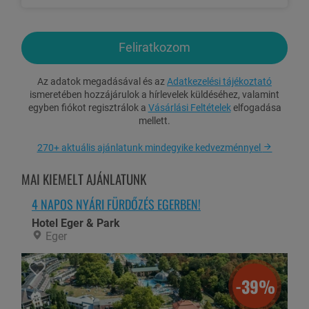
Felárak:
I. szezon felára (2025.05.16.-18., 05.30.-06.01.): 6.200 Ft/2 fő/
éj
Feliratkozom
Helyszínen fizetendő: idegenforgalmi adó: kb. 2 €/fő/éj,
parkolás: kb. 35 RON/autó/nap
Az adatok megadásával és az
Adatkezelési tájékoztató
ismeretében hozzájárulok a hírlevelek küldéséhez, valamint
Egyéb információk:
egyben fiókot regisztrálok a
Vásárlási Feltételek
elfogadása
mellett.
Baleset-, betegség- és poggyászbiztosítás köthető (EUB
biztosító Top csomagja).
Biztosítási feltételek >>
270+ aktuális ajánlatunk mindegyike kedvezménnyel
MAI KIEMELT AJÁNLATUNK
TUDNIVALÓK
4 NAPOS NYÁRI FÜRDŐZÉS EGERBEN!
A jelen Ajánlat szerint létrejövő Szerződés az utazásmegkezdését
Hotel Eger & Park
megelőző 32. napig kötbérmentesen felmondható. Az utazás
Eger
megkezdését megelőző 31. naptól az ÁSZF 26.1 pontjában foglalt
kötbér megfizetése mellett mondható fel. Ön felmondás esetén
visszatérítésre a felmondás időzítése és a befizetett összegek
figyelembevételével lehet jogosult.
-39%
Az ajánlat utazási csomagnak minősül, amelyről a tájékoztató
ezen
a linken
található.