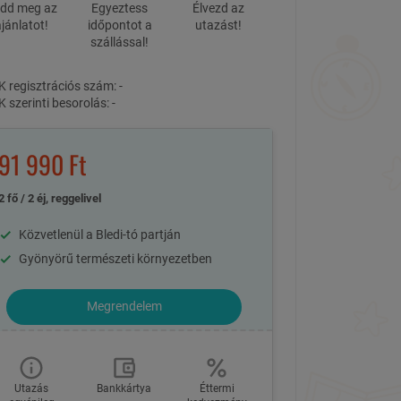
dd meg az
Egyeztess
Élvezd az
jánlatot!
időpontot a
utazást!
szállással!
 regisztrációs szám: -
 szerinti besorolás: -
91 990 Ft
2 fő / 2 éj, reggelivel
Közvetlenül a Bledi-tó partján
Gyönyörű természeti környezetben
Megrendelem
Utazás
Bankkártya
Éttermi