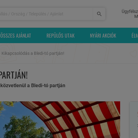
Ügyfélsz
M
ÖSSZES AJÁNLAT
REPÜLŐS UTAK
NYÁRI AKCIÓK
ÉL
Kikapcsolódás a Bledi-tó partján!
PARTJÁN!
 közvetlenül a Bledi-tó partján