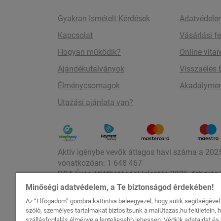
Gyakran Ismételt Kérdések
Adatvédele
Kapcsolat
Vásárlási fe
Hogyan működik?
Online vita
Ajándékutalványok
Visszaélés 
Élménycsomagok
Akadályment
Utazási ajánlata van?
Aktív igénybe vevők átlagos havi száma a 2025.
vonatkozóan: 1 648 467
DSA Éves átláthatósági jelentés 2025. február 
DSA Éves átláthatósági jelentés 2024. február 1
Minőségi adatvédelem, a Te biztonságod érdekében!
Az “Elfogadom” gombra kattintva beleegyezel, hogy sütik segítségéve
szóló, személyes tartalmakat biztosítsunk a maiUtazas.hu felületein, 
szállásfoglalás élménye a legteljesebb lehessen. Védjük adataidat é