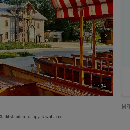
1 / 34
ME
Starkl standard kétágyas szobáiban