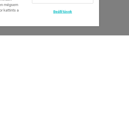
iben mégsem
r kattints a
Beállítások