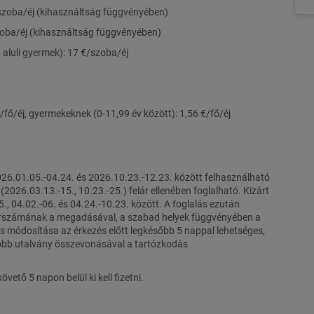
/szoba/éj (kihasználtság függvényében)
zoba/éj (kihasználtság függvényében)
en aluli gyermek): 17 €/szoba/éj
/fő/éj, gyermekeknek (0-11,99 év között): 1,56 €/fő/éj
026.01.05.-04.24. és 2026.10.23.-12.23. között felhasználható
026.03.13.-15., 10.23.-25.) felár ellenében foglalható. Kizárt
, 04.02.-06. és 04.24.-10.23. között. A foglalás ezután
 sorszámának a megadásával, a szabad helyek függvényében a
ás módosítása az érkezés előtt legkésőbb 5 nappal lehetséges,
Több utalvány összevonásával a tartózkodás
vető 5 napon belül ki kell fizetni.