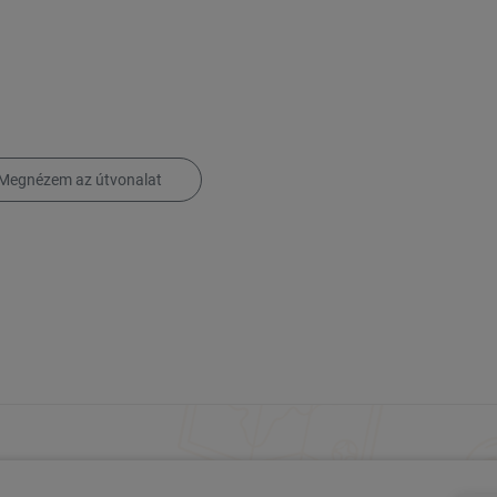
esebb és legmagasabb hegysége, mely az ország legmagasabb
 tavak alkotta lenyűgöző táj azonban nemcsak természeti csoda,
 Európa egyik legrégebbi nemzeti parkja, ahol védett területek,
tók. A Triglav-hegység és környéke a túrázók, hegymászók és
öző kilátások és a változatos növény- és állatvilág teszik
Megnézem az útvonalat