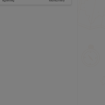
egyénileg
kedvezmény