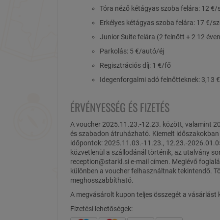
Tóra néző kétágyas szoba felára: 12 €
Erkélyes kétágyas szoba felára: 17 €/s
Junior Suite felára (2 felnőtt + 2 12 év
Parkolás: 5 €/autó/éj
Regisztrációs díj: 1 €/fő
Idegenforgalmi adó felnőtteknek: 3,13 €
ÉRVÉNYESSÉG ÉS FIZETÉS
A voucher 2025.11.23.-12.23. között, valamint 2
és szabadon átruházható. Kiemelt időszakokban (2
időpontok: 2025.11.03.-11.23., 12.23.-2026.01.05.
közvetlenül a szállodánál történik, az utalvány
reception@starkl.si e-mail címen. Meglévő foglal
különben a voucher felhasználtnak tekintendő. 
meghosszabbítható.
A megvásárolt kupon teljes összegét a vásárlást kö
Fizetési lehetőségek: