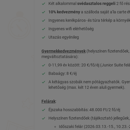
Két alkalommal
svédasztalos reggeli
2 fő ré
10% kedvezmény
a szálloda saját a'la carte 
Ingyenes kerékpáros- és túra térkép a környék
Ingyenes wifi elérhetőség
Utazás egyénileg
Gyermekkedvezmények
(helyszínen fizetendőek, 
megváltoztatására):
0-11,99 év között: 20 €/fő/éj (Junior Suite fel
Babaágy: 8 €/éj
A kétágyas szobák nem pótágyazhatók. Gyerm
lehetőség (max. két 12 éven aluli gyermek).
Felárak
:
Éjszaka hosszabbítás: 48.000 Ft/2 fő/éj
Helyszínen fizetendőek (tájékoztató jellegűek
Időszaki felár (2026.03.13.-15., 10.23.-2