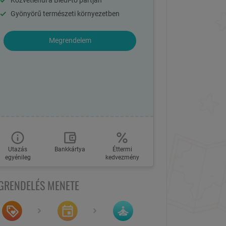
Közvetlenül a Bledi-tó partján
Gyönyörű természeti környezetben
Megrendelem
Utazás
Bankkártya
Éttermi
egyénileg
kedvezmény
GRENDELÉS MENETE