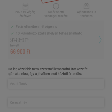
2 fő / 2 éj, félpanzióval
2025 év végéig
60 év feletti
Ajándéknak is
érvényes
vendégek részére
tökéletes
2025 év végéig
Felár ellenében hétvégén is
60 év feletti vendégek
Ajándéknak is
érvényes
részére
tökéletes
10 különböző szálláshelyen felhasználható
91 800 Ft
Felár ellenében hétvégén is
helyett
10 különböző szálláshelyen felhasználható
66 900 Ft
60 év felett végre kiteljesedik az élet! Kényelmes programok és
Ha legközelebb nem szeretnél lemaradni, iratkozz fel
pihenést segítő szolgáltatások várnak!
ajánlatainkra, így a jövőben első kézből értesülsz.
AZ ÉLMÉNYCSOMAG TARTALMA
3 nap/2 éjszaka szállás 2 fő részére
Az ajánlatot kizárólag 60 év feletti vendégek vehetik igénybe
Félpanziós ellátás