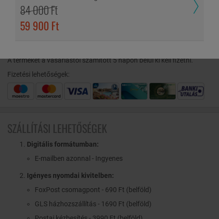
84 000 Ft
ÉRVÉNYESSÉG ÉS FIZETÉS
59 900 Ft
Az utalvány 2025. december 31-ig felhasználható a résztvevő
szállodákban. (A felhasználás feltételei szállodánként eltérőek
lehetnek.)
A terméket a vásárlástól számított 5 napon belül ki kell fizetni.
Fizetési lehetőségek:
SZÁLLÍTÁSI LEHETŐSÉGEK
Digitális formátumban:
E-mailben azonnal - Ingyenes
Igényes nyomdai kivitelben:
FoxPost csomagpont - 690 Ft (belföld)
GLS házhozszállítás - 1690 Ft (belföld)
Postai kézbesítés - 3990 Ft (belföld)