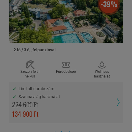
-39%
Az élménycsomag felhasználása
:
Válaszd ki a legszimpatikusabb szálláshelyet, és egyeztesd le a
felhasználás időpontját. Jelezd, hogy PihiPakk
élménycsomaggal rendelkezel, és ha kérik, diktáld be
utalványod sorszámát.
A helyszínen add le az utalványt, vagy mutasd be a digitális
utalványodat, adataid megadásával igazold a felhasználást, és
élvezd a felejthetetlen élményeket.
2 fő / 3 éj, félpanzióval
A
Senior pihenés élménycsomag
ajándéknak is tökéletes lehet,
mivel az utalvány nem névre szóló és így szabadon ajándékozható.
Felhasználói szabadon dönthetnek arról, mikor és melyik
Szezon felár
Fürdőbelépő
Wellness
szállodában szeretnék beváltani a tőled kapott pihenést.
nélkül!
használat
Díszdobozban is ajándékozhatod 1.190 Ft/utalvány
megfizetésével.
Limitált darabszám
Szaunavilág használat
224 600 Ft
VÁLASZTHATÓ SZÁLLÁSOK (10)
134 900 Ft
Megnézem a térképen