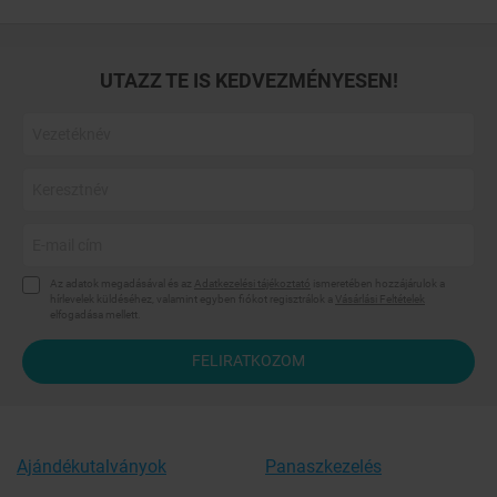
UTAZZ TE IS KEDVEZMÉNYESEN!
Az adatok megadásával és az
Adatkezelési tájékoztató
ismeretében hozzájárulok a
hírlevelek küldéséhez, valamint egyben fiókot regisztrálok a
Vásárlási Feltételek
elfogadása mellett.
FELIRATKOZOM
Ajándékutalványok
Panaszkezelés