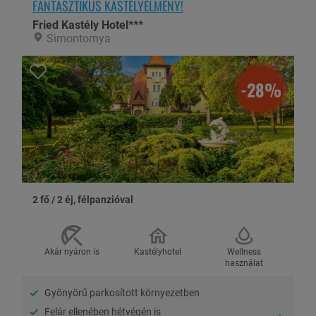
Vásárlás után az alábbi szállások egyikében használhatod fel
FANTASZTIKUS KASTÉLYÉLMÉNY!
Fried Kastély Hotel***
Simontornya
-28%
Aqua Hotel Gyula***superior
Aqua-Sp
Hotel
Gyula
Cserkesző
Az Aqua Hotel Gyula***superior ideális környezetet
biztosít a Gyulán üdülni és kikapcsolódni vágy...
Az Aqua-Sp
2 fő / 2 éj, félpanzióval
Cserkeszől
tal...
Részletek
Akár nyáron is
Kastélyhotel
Wellness
Részletek
használat
Gyönyörű parkosított környezetben
Felár ellenében hétvégén is