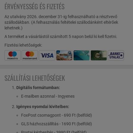
ÉRVÉNYESSÉG ÉS FIZETÉS
Az utalvány 2026. december 31-ig felhasználható a résztvevő
szállodákban. (A felhasználás feltételei szállodánként eltérőek
lehetnek.)
A terméket a vásárlástól számított 5 napon belül ki kell fizetni.
Fizetési lehetőségek:
SZÁLLÍTÁSI LEHETŐSÉGEK
Digitális formátumban:
E-mailben azonnal - Ingyenes
Igényes nyomdai kivitelben:
FoxPost csomagpont - 690 Ft (belföld)
GLS házhozszállítás - 1690 Ft (belföld)
Postai kézbesítés - 3990 Ft (belföld)