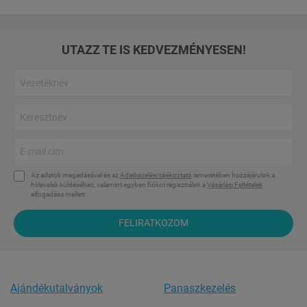
UTAZZ TE IS KEDVEZMÉNYESEN!
Az adatok megadásával és az
Adatkezelési tájékoztató
ismeretében hozzájárulok a
hírlevelek küldéséhez, valamint egyben fiókot regisztrálok a
Vásárlási Feltételek
elfogadása mellett.
FELIRATKOZOM
Ajándékutalványok
Panaszkezelés