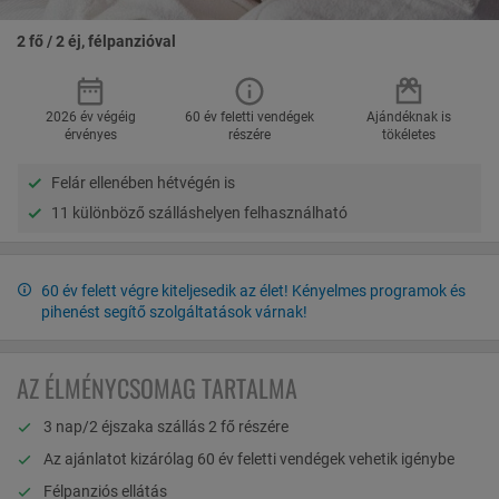
2 fő / 2 éj, félpanzióval
2026 év végéig
60 év feletti vendégek
Ajándéknak is
érvényes
részére
tökéletes
Felár ellenében hétvégén is
11 különböző szálláshelyen felhasználható
60 év felett végre kiteljesedik az élet! Kényelmes programok és
pihenést segítő szolgáltatások várnak!
AZ ÉLMÉNYCSOMAG TARTALMA
3 nap/2 éjszaka szállás 2 fő részére
Az ajánlatot kizárólag 60 év feletti vendégek vehetik igénybe
Félpanziós ellátás