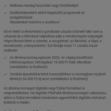
Wellness részleg használat vagy fürdőbelépő
Szálláshelyenként eltérő kiegészítő programok és
szolgáltatások
Részletekért kattints a szállásra!
60 év felett is élvezheted a gondtalan utazás örömeit! Már nem a
rohanás és a kihívások teljesítése adja a mindennapok szépségét.
Végre élvezni lehet a csendet, a nyugalmat, az illatokat, a tájat, a
természetet, a kényeztetést. Ezt kínálja most 11 csodás hazai
szálloda!
Az élménycsomag egészen 2026. év végéig beváltható
hétköznapokon, hétvégéken 18.000 Ft felár ellenében
(rendeléskor is fizethető)
További éjszakákkal lehet hosszabbítani a csomagban nyújtott
élményt 34.000 Ft/éj áron (rendeléskor is fizethető)
Az élménycsomagot digitális vagy fizikai formában is
megrendelheted. Ha digitális PihiPakk élménycsomagot választasz,
akkor a fizikai termékkel mindenben egyenértékű digitális utalványt
küldünk e-mailen.