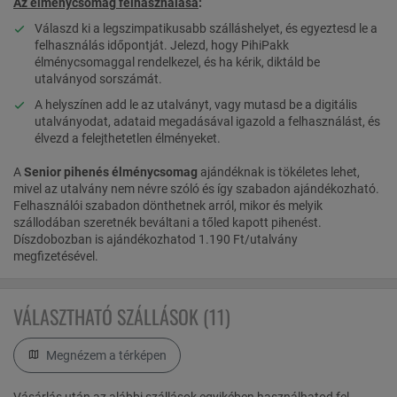
Az élménycsomag felhasználása
:
Válaszd ki a legszimpatikusabb szálláshelyet, és egyeztesd le a
felhasználás időpontját. Jelezd, hogy PihiPakk
élménycsomaggal rendelkezel, és ha kérik, diktáld be
utalványod sorszámát.
A helyszínen add le az utalványt, vagy mutasd be a digitális
utalványodat, adataid megadásával igazold a felhasználást, és
élvezd a felejthetetlen élményeket.
A
Senior pihenés élménycsomag
ajándéknak is tökéletes lehet,
mivel az utalvány nem névre szóló és így szabadon ajándékozható.
Felhasználói szabadon dönthetnek arról, mikor és melyik
szállodában szeretnék beváltani a tőled kapott pihenést.
Díszdobozban is ajándékozhatod 1.190 Ft/utalvány
megfizetésével.
VÁLASZTHATÓ SZÁLLÁSOK (11)
Megnézem a térképen