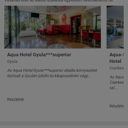
Vásárlás után az alábbi szállások egyikében használhatod fel
Aqua Hotel Gyula***superior
Aqua-Sp
Hotel
Gyula
Cserkesző
Az Aqua Hotel Gyula***superior ideális környezetet
biztosít a Gyulán üdülni és kikapcsolódni vágy...
Az Aqua-Sp
Cserkeszől
tal...
Részletek
Részletek