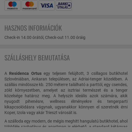
HASZNOS INFORMÁCIÓK
Check-in 14.00 órától, Check-out 11.00 óráig​
SZÁLLÁSHELY BEMUTATÁSA
A
Residenca Ortus
egy teljesen felújított, 3 csillagos butikhotel
Szlovéniában, Ankaran településen, az Adriai-tenger közelében. A
szállás mindössze kb. 250 méterre található a parttól, egy csendes,
zöld környezetben, amelyet az isztriai természet és a tenger
közelsége határoz meg. A helyszín ideális azok számára, akik
nyugodt pihenésre, wellness élményekre és tengerparti
kikapcsolódásra vágynak, ugyanakkor könnyen el szeretnék érni
Koper, Izola vagy akár Trieszt városát is.
A szálloda egy modern, de mégis meghitt hangulatú butikhotel, ahol
többféle szobatípus és apartman is elérhető, a standard kétágyas