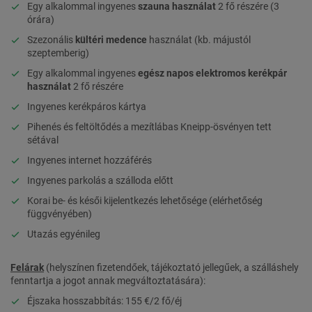
Egy alkalommal ingyenes
szauna használat
2 fő részére (3
órára)
Szezonális
kültéri medence
használat (kb. májustól
szeptemberig)
Egy alkalommal ingyenes
egész napos elektromos kerékpár
használat
2 fő részére
Ingyenes kerékpáros kártya
Pihenés és feltöltődés a mezítlábas Kneipp-ösvényen tett
sétával
Ingyenes internet hozzáférés
Ingyenes parkolás a szálloda előtt
Korai be- és késői kijelentkezés lehetősége (elérhetőség
függvényében)
Utazás egyénileg
Felárak
(helyszínen fizetendőek, tájékoztató jellegűek, a szálláshely
fenntartja a jogot annak megváltoztatására):
Éjszaka hosszabbítás: 155 €/2 fő/éj