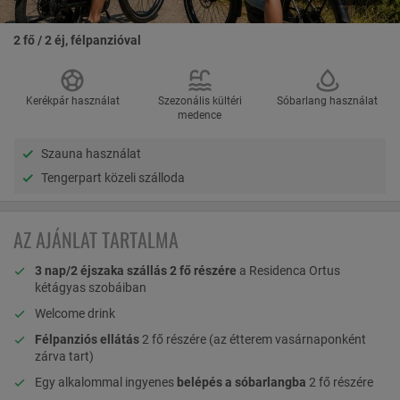
2 fő / 2 éj, félpanzióval
Kerékpár használat
Szezonális kültéri
Sóbarlang használat
medence
Szauna használat
Tengerpart közeli szálloda
AZ AJÁNLAT TARTALMA
3 nap/2 éjszaka szállás 2 fő részére
a Residenca Ortus
kétágyas szobáiban
Welcome drink
Félpanziós ellátás
2 fő részére (az étterem vasárnaponként
zárva tart)
Egy alkalommal ingyenes
belépés a sóbarlangba
2 fő részére