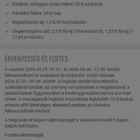
Erkélyes, kétágyas szoba felára: 25 €/szoba/éj
Háziállat felára: 20 €/nap
Regisztrációs díj: 1,5 €/fő/tartózkodás
Idegenforgalmi adó: 2,5 €/fő/éj (18 éves kortól), 1,25 €/fő/éj (7-
17,99 év között)
ÉRVÉNYESSÉG ÉS FIZETÉS
A voucher 2026.05.29.-07.01. és 2026.09.06.-12.30. között
felhasználható és szabadon átruházható. Kizárt időszak:
2026.07.01.-09.06. között. A foglalás ezután közvetlenül a
szállodánál történik, az utalvány sorszámának a megadásával, a
szabad helyek függvényében a booking@rezidencaortus.si e-mail
címen. A visszaigazolt foglalás módosítása legkésőbb 72 órával az
érkezés előtt lehetséges, ellenkező esetben az utalvány
felhasználtnak minősül.
A megvásárolt kupon teljes összegét a vásárlást követő 5 napon
belül ki kell fizetni.
Fizetési lehetőségek: