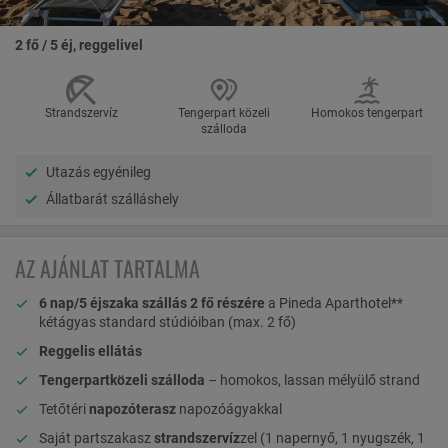
2 fő / 5 éj, reggelivel
Strandszervíz
Tengerpart közeli
Homokos tengerpart
szálloda
Utazás egyénileg
Állatbarát szálláshely
AZ AJÁNLAT TARTALMA
6 nap/5 éjszaka szállás 2 fő részére
a Pineda Aparthotel**
kétágyas standard stúdióiban (max. 2 fő)
Reggelis ellátás
Tengerpartközeli szálloda
– homokos, lassan mélyülő strand
Tetőtéri
napozóterasz
napozóágyakkal
Saját partszakasz
strandszervíz
zel (1 napernyő, 1 nyugszék, 1