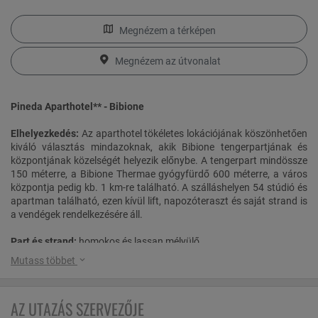
Megnézem a térképen
Megnézem az útvonalat
Pineda Aparthotel** - Bibione
Elhelyezkedés:
Az aparthotel tökéletes lokációjának köszönhetően
kiváló választás mindazoknak, akik Bibione tengerpartjának és
központjának közelségét helyezik előnybe. A tengerpart mindössze
150 méterre, a Bibione Thermae gyógyfürdő 600 méterre, a város
központja pedig kb. 1 km-re található. A szálláshelyen 54 stúdió és
apartman található, ezen kívül lift, napozóteraszt és saját strand is
a vendégek rendelkezésére áll.
Part és strand:
homokos és lassan mélyülő
Mutass többet
Ellátás:
reggeli
Stúdiók:
AZ UTAZÁS SZERVEZŐJE
Kétágyas standard stúdió:
Kényelmesen berendezett