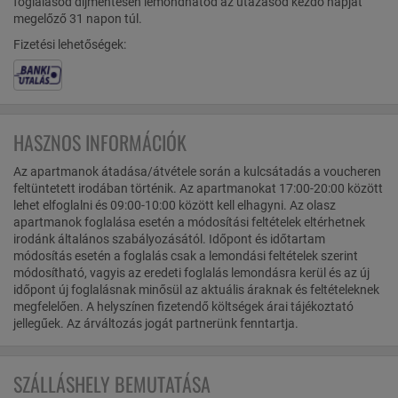
foglalásod díjmentesen lemondhatod az utazásod kezdő napját
megelőző 31 napon túl.
Fizetési lehetőségek:
HASZNOS INFORMÁCIÓK
Az apartmanok átadása/átvétele során a kulcsátadás a voucheren
feltüntetett irodában történik. Az apartmanokat 17:00-20:00 között
lehet elfoglalni és 09:00-10:00 között kell elhagyni. Az olasz
apartmanok foglalása esetén a módosítási feltételek eltérhetnek
irodánk általános szabályozásától. Időpont és időtartam
módosítás esetén a foglalás csak a lemondási feltételek szerint
módosítható, vagyis az eredeti foglalás lemondásra kerül és az új
időpont új foglalásnak minősül az aktuális áraknak és feltételeknek
megfelelően. A helyszínen fizetendő költségek árai tájékoztató
jellegűek. Az árváltozás jogát partnerünk fenntartja.
SZÁLLÁSHELY BEMUTATÁSA