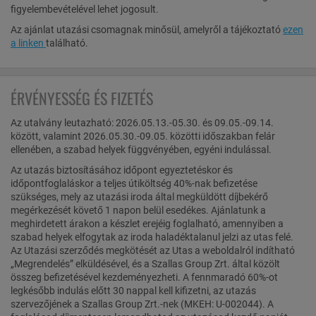
figyelembevételével lehet jogosult.
Az ajánlat utazási csomagnak minősül, amelyről a tájékoztató
ezen
a linken
található.
ÉRVÉNYESSÉG ÉS FIZETÉS
Az utalvány leutazható: 2026.05.13.-05.30. és 09.05.-09.14.
között, valamint 2026.05.30.-09.05. közötti időszakban felár
ellenében, a szabad helyek függvényében, egyéni indulással.
Az utazás biztosításához időpont egyeztetéskor és
időpontfoglaláskor a teljes útiköltség 40%-nak befizetése
szükséges, mely az utazási iroda által megküldött díjbekérő
megérkezését követő 1 napon belül esedékes. Ajánlatunk a
meghirdetett árakon a készlet erejéig foglalható, amennyiben a
szabad helyek elfogytak az iroda haladéktalanul jelzi az utas felé.
Az Utazási szerződés megkötését az Utas a weboldalról indítható
„Megrendelés” elküldésével, és a Szallas Group Zrt. által közölt
összeg befizetésével kezdeményezheti. A fennmaradó 60%-ot
legkésőbb indulás előtt 30 nappal kell kifizetni, az utazás
szervezőjének a Szallas Group Zrt.-nek (MKEH: U-002044). A