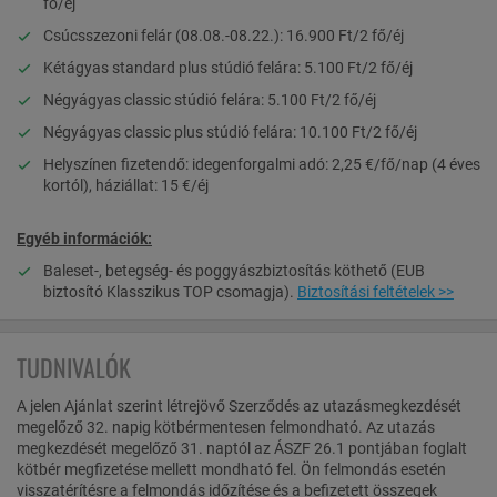
fő/éj
Csúcsszezoni felár (08.08.-08.22.): 16.900 Ft/2 fő/éj
Kétágyas standard plus stúdió felára: 5.100 Ft/2 fő/éj
Négyágyas classic stúdió felára: 5.100 Ft/2 fő/éj
Négyágyas classic plus stúdió felára: 10.100 Ft/2 fő/éj
Helyszínen fizetendő: idegenforgalmi adó: 2,25 €/fő/nap (4 éves
kortól), háziállat: 15 €/éj
Egyéb információk:
Baleset-, betegség- és poggyászbiztosítás köthető (EUB
biztosító Klasszikus TOP csomagja).
Biztosítási feltételek >>
TUDNIVALÓK
A jelen Ajánlat szerint létrejövő Szerződés az utazásmegkezdését
megelőző 32. napig kötbérmentesen felmondható. Az utazás
megkezdését megelőző 31. naptól az ÁSZF 26.1 pontjában foglalt
kötbér megfizetése mellett mondható fel. Ön felmondás esetén
visszatérítésre a felmondás időzítése és a befizetett összegek