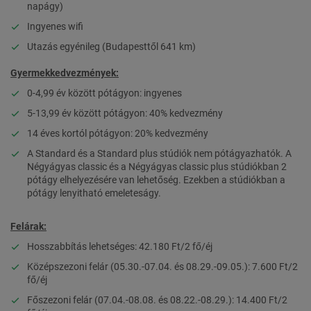
napágy)
Ingyenes wifi
Utazás egyénileg (Budapesttől 641 km)
Gyermekkedvezmények:
0-4,99 év között pótágyon: ingyenes
5-13,99 év között pótágyon: 40% kedvezmény
14 éves kortól pótágyon: 20% kedvezmény
A Standard és a Standard plus stúdiók nem pótágyazhatók. A
Négyágyas classic és a Négyágyas classic plus stúdiókban 2
pótágy elhelyezésére van lehetőség. Ezekben a stúdiókban a
pótágy lenyitható emeleteságy.
Felárak:
Hosszabbítás lehetséges: 42.180 Ft/2 fő/éj
Középszezoni felár (05.30.-07.04. és 08.29.-09.05.): 7.600 Ft/2
fő/éj
Főszezoni felár (07.04.-08.08. és 08.22.-08.29.): 14.400 Ft/2