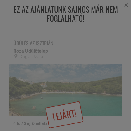
×
EZ AZ AJÁNLATUNK SAJNOS MÁR NEM
FOGLALHATÓ!
ÜDÜLÉS AZ ISZTRIÁN!
Roza Üdülőtelep,
Duga Uvala
ÜDÜLÉS AZ ISZTRIÁN!
Roza Üdülőtelep
Duga Uvala
LEJÁRT!
4 fő / 5 éj, önellátással
1 / 21