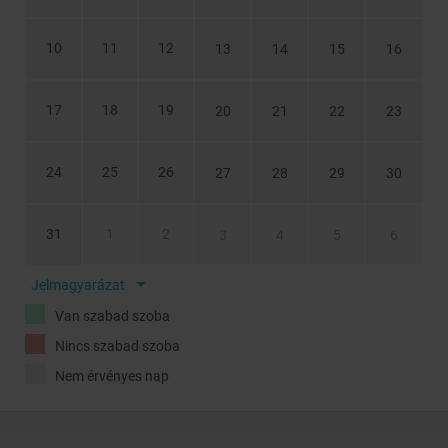
Sportolási és kikapcsolódási lehetőségek az apartman közelében
(részben térítés ellenében):
horgászat, tenisz, minigolf,
10
11
12
13
14
15
16
kosárlabda, vízi sportok, futball. (A környező településeken)
Kisállat:
5 kg alatti kisállat felár ellenében vihető (4.400 Ft/kisállat/
17
18
19
20
21
22
23
éj)
A szálláshelyre csak 6 hónapnál idősebb kisállat vihető,
rendelkeznie kell állatorvos által kiállított útiokmánnyal, chippel és
24
25
26
27
28
29
30
védőoltásokkal. A kisállat a szobában nem hagyható felügyelet
nélkül és az ágyra nem mehet fel, ürülékének összeszedése
kötelező. A kisállatok közösségi helységekbe nem vihető, a
tengerparton pedig csak a kijelölt szakaszokat használhatják. Az
31
1
2
3
4
5
6
esetleges károkért és extra takarításért felmerülő költségeket az
utazó vállalja. A kisállat által okozott zajok a szálláshely többi
Jelmagyarázat
utazóját nem zavarhatják.
Van szabad szoba
Mozgásukban korlátozott utazóknak:
akadálymentesített
apartmannal és stúdióval nem rendelkezik
Nincs szabad szoba
Nem érvényes nap
Parkolás:
ingyenesen biztosított
Helyszínen fizetendő költségek
: üdülőhelyi díj: 12-17,99 év között:
0,8 €/fő/éj, 18 éves kortól: 1,5 €/fő/éj