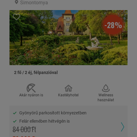
Simontornya
Az Utazási szerződés megkötését az Utas a weboldalról indítható
„Megrendelés” elküldésével, és a Szallas Group Zrt. által közölt
összeg befizetésével kezdeményezheti. A fennmaradó 60%-ot
legkésőbb indulás előtt 30 nappal kell kifizetni, az utazás
-28%
szervezőjének a Szallas Group Zrt.-nek (MKEH: U-002044). A
foglalásod díjmentesen lemondhatod az utazásod kezdő napját
megelőző 31 napon túl.
Fizetési lehetőségek:
2 fő / 2 éj, félpanzióval
HASZNOS INFORMÁCIÓK
Az ajánlatban szereplőtől eltérő elhelyezés esetén lekérés után
Akár nyáron is
Kastélyhotel
Wellness
tudunk bővebb tájékoztatást adni. A helyszínen fizetendő költségek
használat
árai tájékoztató jellegűek. Az árváltozás jogát partnerünk
fenntartja.
Gyönyörű parkosított környezetben
Felár ellenében hétvégén is
SZÁLLÁSHELY BEMUTATÁSA
84 000 Ft