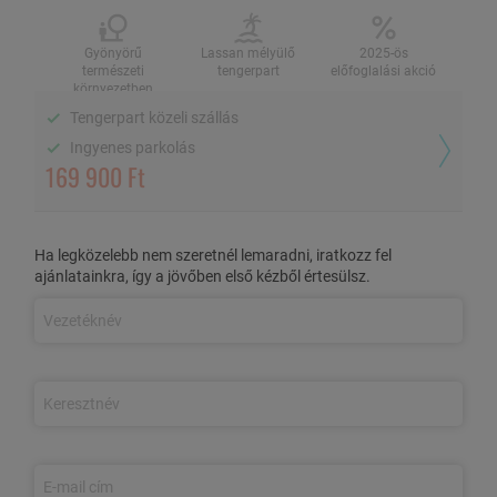
4 fő / 5 éj, önellátással
Gyönyörű
Lassan mélyülő
2025-ös
természeti
tengerpart
előfoglalási akció
környezetben
Tengerpart közeli szállás
Gyönyörű természeti
Lassan mélyülő
2025-ös előfoglalási
környezetben
tengerpart
akció
Ingyenes parkolás
169 900 Ft
Tengerpart közeli szállás
Ingyenes parkolás
Ha legközelebb nem szeretnél lemaradni, iratkozz fel
ajánlatainkra, így a jövőben első kézből értesülsz.
AZ AJÁNLAT TARTALMA
6 nap/5 éjszaka szállás 4 fő részére
a Roza Üdülőtelep
négyágyas galériás apartmanjaiban
Alapfelszereltségű apartman:
saját fürdőszoba, erkély,
alapfelszereltségű konyha
Önellátás
Ingyenes parkolás