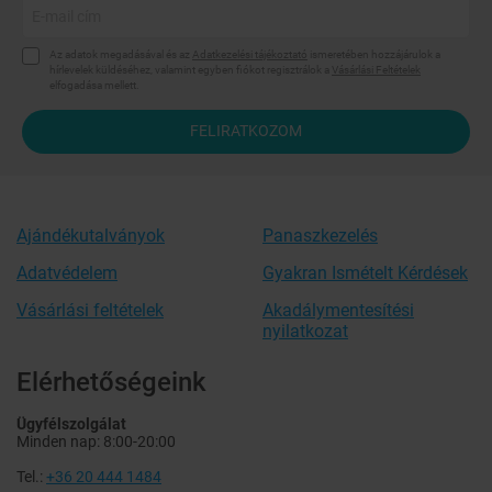
Az adatok megadásával és az
Adatkezelési tájékoztató
ismeretében hozzájárulok a
hírlevelek küldéséhez, valamint egyben fiókot regisztrálok a
Vásárlási Feltételek
elfogadása mellett.
FELIRATKOZOM
Ajándékutalványok
Panaszkezelés
Adatvédelem
Gyakran Ismételt Kérdések
Vásárlási feltételek
Akadálymentesítési
nyilatkozat
Elérhetőségeink
Ügyfélszolgálat
Minden nap: 8:00-20:00
Tel.:
+36 20 444 1484