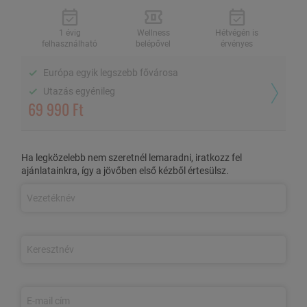
2 fő / 2 éj, félpanzióval
1 évig
Wellness
Hétvégén is
felhasználható
belépővel
érvényes
Európa egyik legszebb fővárosa
1 évig felhasználható
Wellness belépővel
Hétvégén is érvényes
Utazás egyénileg
69 990 Ft
Európa egyik legszebb fővárosa
Utazás egyénileg
Ha legközelebb nem szeretnél lemaradni, iratkozz fel
ajánlatainkra, így a jövőben első kézből értesülsz.
A voucher a kiállítástól számítva 1 évig felhasználható és
szabadon átruházható!
AZ AJÁNLAT TARTALMA
3 nap/2 éjszaka szállás 2 fő részére
a Top Hotel standard
kétágyas szobáiban
Két alkalommal
svédasztalos büféreggeli
és
büfévacsora
2 fő