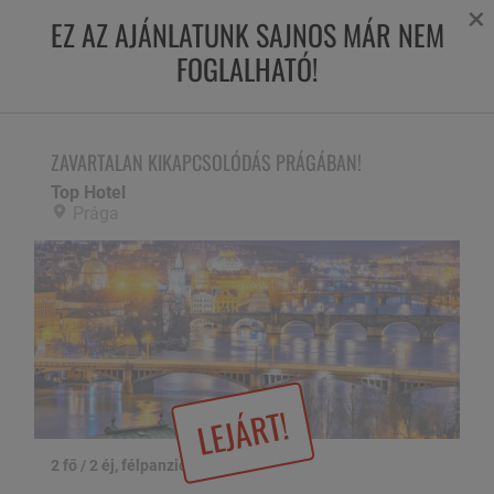
×
EZ AZ AJÁNLATUNK SAJNOS MÁR NEM
FOGLALHATÓ!
ZAVARTALAN KIKAPCSOLÓDÁS PRÁGÁBAN!
Top Hotel,
Prága
ZAVARTALAN KIKAPCSOLÓDÁS PRÁGÁBAN!
Top Hotel
Prága
LEJÁRT!
2 fő / 2 éj, félpanzióval
1 / 30