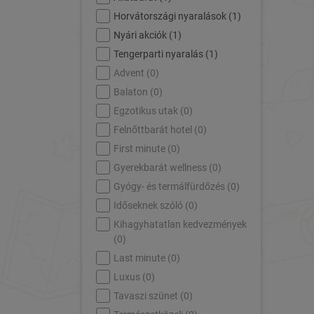
Horvátországi nyaralások (
1
)
Nyári akciók (
1
)
Tengerparti nyaralás (
1
)
Advent (
0
)
Balaton (
0
)
Egzotikus utak (
0
)
Felnőttbarát hotel (
0
)
First minute (
0
)
Gyerekbarát wellness (
0
)
Gyógy- és termálfürdőzés (
0
)
Időseknek szóló (
0
)
Kihagyhatatlan kedvezmények
(
0
)
Last minute (
0
)
Luxus (
0
)
Tavaszi szünet (
0
)