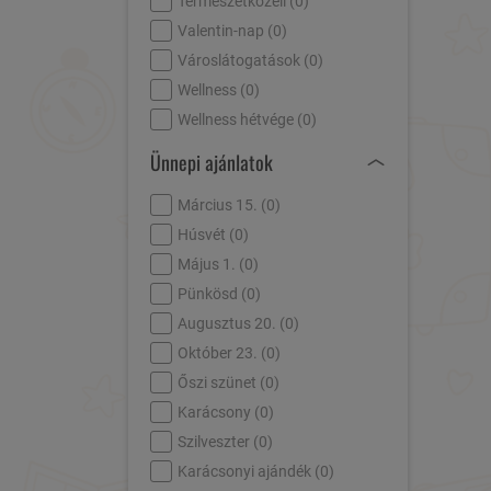
Természetközeli (
0
)
Valentin-nap (
0
)
Városlátogatások (
0
)
Wellness (
0
)
Wellness hétvége (
0
)
Ünnepi ajánlatok
Március 15. (
0
)
Húsvét (
0
)
Május 1. (
0
)
Pünkösd (
0
)
Augusztus 20. (
0
)
Október 23. (
0
)
Őszi szünet (
0
)
Karácsony (
0
)
Szilveszter (
0
)
Karácsonyi ajándék (
0
)