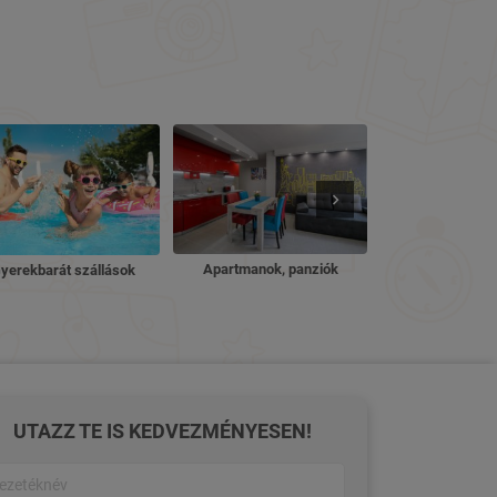
Nyugdíjas ü
Apartmanok, panziók
yerekbarát szállások
UTAZZ TE IS KEDVEZMÉNYESEN!