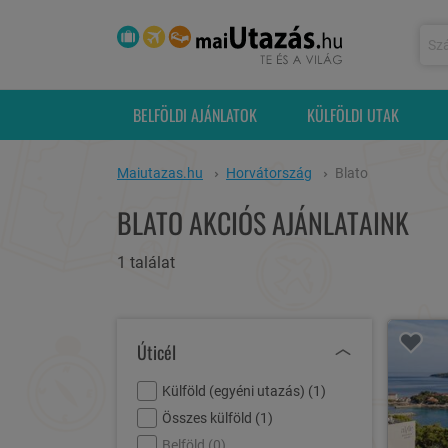
BELFÖLDI AJÁNLATOK
KÜLFÖLDI UTAK
Maiutazas.hu
Horvátország
Blato
BLATO AKCIÓS AJÁNLATAINK
1 találat
Úticél
Külföld (egyéni utazás) (
1
)
Összes külföld (
1
)
Belföld (
0
)