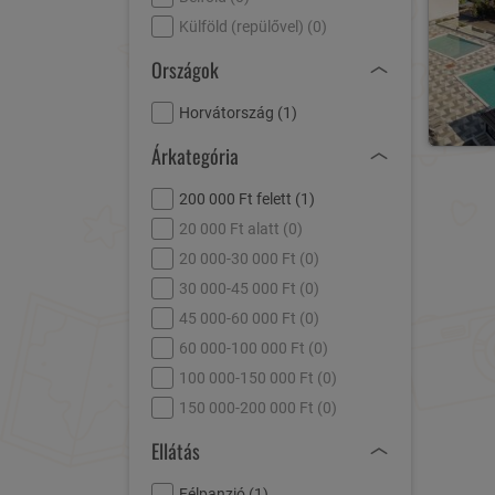
Külföld (repülővel) (
0
)
Országok
Horvátország (
1
)
Árkategória
200 000 Ft felett (
1
)
20 000 Ft alatt (
0
)
20 000-30 000 Ft (
0
)
30 000-45 000 Ft (
0
)
45 000-60 000 Ft (
0
)
60 000-100 000 Ft (
0
)
100 000-150 000 Ft (
0
)
150 000-200 000 Ft (
0
)
Ellátás
Félpanzió (
1
)