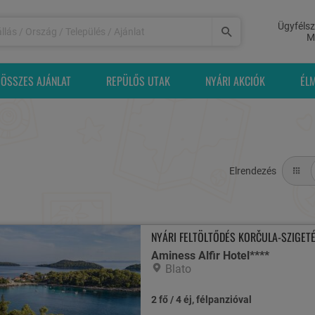
Ügyfélsz
M
ÖSSZES AJÁNLAT
REPÜLŐS UTAK
NYÁRI AKCIÓK
ÉL
Elrendezés
NYÁRI FELTÖLTŐDÉS KORČULA-SZIGETÉ
Aminess Alfir Hotel****
Blato
2 fő / 4 éj, félpanzióval