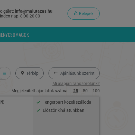
olgálat:
info@maiutazas.hu
Belépek
inden nap: 8:00-20:00
MÉNYCSOMAGOK
Térkép
Ajánlásunk szerint
Mi alapján rangsorolunk?
Megjelenített ajánlatok száma:
25
50
100
N!
Tengerpart közeli szálloda
Először kínálatunkban