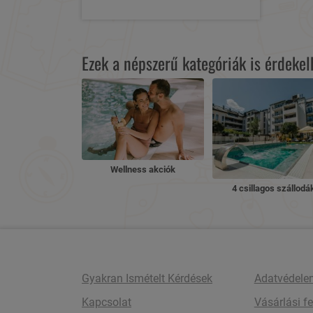
Ezek a népszerű kategóriák is érdeke
Wellness akciók
4 csillagos szállodá
Gyakran Ismételt Kérdések
Adatvédele
Kapcsolat
Vásárlási fe