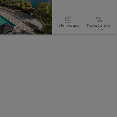
Kültéri medence
Kedvező ár-érték
arány