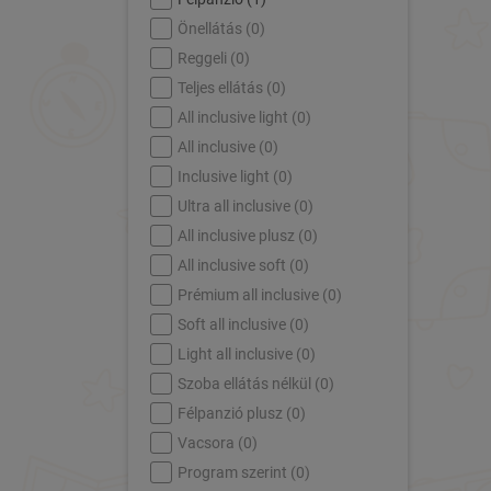
Önellátás (
0
)
Reggeli (
0
)
Teljes ellátás (
0
)
All inclusive light (
0
)
All inclusive (
0
)
Inclusive light (
0
)
Ultra all inclusive (
0
)
All inclusive plusz (
0
)
All inclusive soft (
0
)
Prémium all inclusive (
0
)
Soft all inclusive (
0
)
Light all inclusive (
0
)
Szoba ellátás nélkül (
0
)
Félpanzió plusz (
0
)
Vacsora (
0
)
Program szerint (
0
)