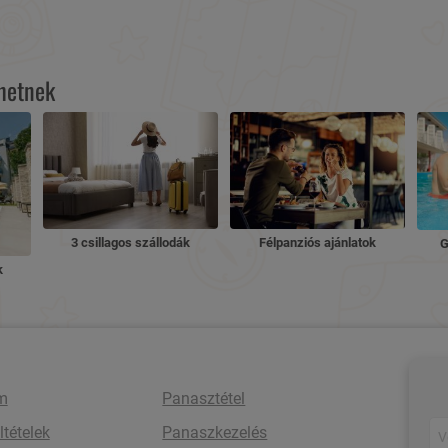
lhetnek
3 csillagos szállodák
Félpanziós ajánlatok
G
k
m
Panasztétel
ltételek
Panaszkezelés