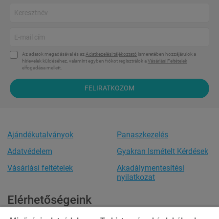
Az adatok megadásával és az
Adatkezelési tájékoztató
ismeretében hozzájárulok a
hírlevelek küldéséhez, valamint egyben fiókot regisztrálok a
Vásárlási Feltételek
elfogadása mellett.
FELIRATKOZOM
Ajándékutalványok
Panaszkezelés
Adatvédelem
Gyakran Ismételt Kérdések
Vásárlási feltételek
Akadálymentesítési
nyilatkozat
Elérhetőségeink
Ügyfélszolgálat