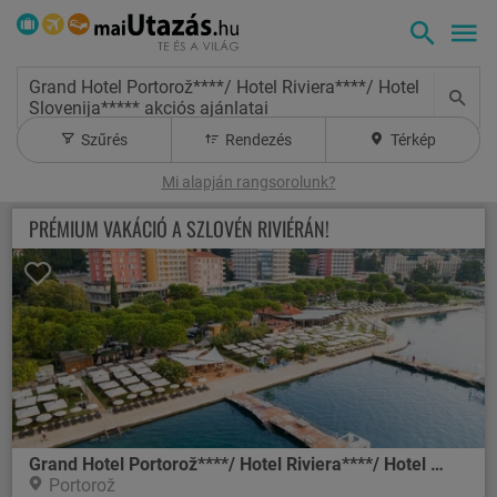
Grand Hotel Portorož****/ Hotel Riviera****/ Hotel
Slovenija***** akciós ajánlatai
Szűrés
Rendezés
Térkép
Mi alapján rangsorolunk?
PRÉMIUM VAKÁCIÓ A SZLOVÉN RIVIÉRÁN!
Grand Hotel Portorož****/ Hotel Riviera****/ Hotel Slovenija*****
Portorož