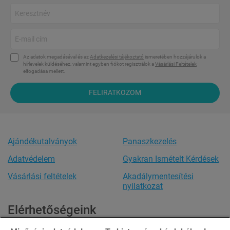
Az adatok megadásával és az
Adatkezelési tájékoztató
ismeretében hozzájárulok a
hírlevelek küldéséhez, valamint egyben fiókot regisztrálok a
Vásárlási Feltételek
elfogadása mellett.
FELIRATKOZOM
Ajándékutalványok
Panaszkezelés
Adatvédelem
Gyakran Ismételt Kérdések
Vásárlási feltételek
Akadálymentesítési
nyilatkozat
Elérhetőségeink
Ügyfélszolgálat