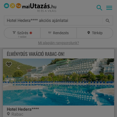
Hotel Hedera**** akciós ajánlatai
Szűrés
Rendezés
Térkép
1
találat
Mi alapján rangsorolunk?
ÉLMÉNYDÚS VAKÁCIÓ RABAC-ON!
Hotel Hedera****
Rabac