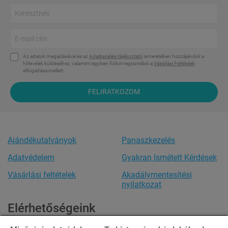
Az adatok megadásával és az
Adatkezelési tájékoztató
ismeretében hozzájárulok a
hírlevelek küldéséhez, valamint egyben fiókot regisztrálok a
Vásárlási Feltételek
elfogadása mellett.
FELIRATKOZOM
Ajándékutalványok
Panaszkezelés
Adatvédelem
Gyakran Ismételt Kérdések
Vásárlási feltételek
Akadálymentesítési
nyilatkozat
Elérhetőségeink
Ügyfélszolgálat