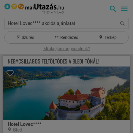
Hotel Lovec**** akciós ajánlatai
Szűrés
Rendezés
Térkép
Mi alapján rangsorolunk?
NÉGYCSILLAGOS FELTÖLTŐDÉS A BLEDI-TÓNÁL!
Hotel Lovec****
Bled