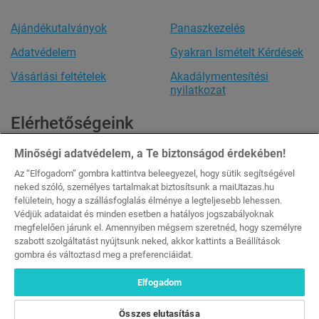
Ajándékutalványok
Panaszkezelés
Adatvédelem
Gyakran Ismételt Kérdések
Vásárlási feltételek
Akadálymentesítési
nyilatkozat
Elérhetőségeink
Ügyfélszolgálat
Minőségi adatvédelem, a Te biztonságod érdekében!
Minden nap: 8:00-20:00
Az “Elfogadom” gombra kattintva beleegyezel, hogy sütik segítségével
Tel.:
+36 20 444 1484
neked szóló, személyes tartalmakat biztosítsunk a maiUtazas.hu
Email:
info@maiutazas.hu
felületein, hogy a szállásfoglalás élménye a legteljesebb lehessen.
Védjük adataidat és minden esetben a hatályos jogszabályoknak
Aktív igénybe vevők átlagos havi száma a 2025. július 1. és 2025.
megfelelően járunk el. Amennyiben mégsem szeretnéd, hogy személyre
december 31. közötti időszakra vonatkozóan: 1 648 467
szabott szolgáltatást nyújtsunk neked, akkor kattints a Beállítások
DSA Éves átláthatósági jelentés 2025. február 17. – 2025.
gombra és változtasd meg a preferenciáidat.
december 31. [
Letöltés
]
DSA Éves átláthatósági jelentés 2024. február 17. – 2025. február
Elfogadom
16. [
Letöltés
]
Összes elutasítása