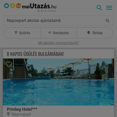
Napospart akciós ajánlataink
Szűrés
Rendezés
Térkép
Mi alapján rangsorolunk?
8 NAPOS ÜDÜLÉS BULGÁRIÁBAN!
Privileg Hotel***
Napospart