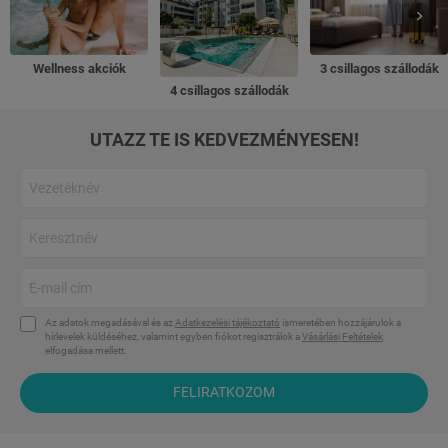
Wellness akciók
3 csillagos szállodák
4 csillagos szállodák
UTAZZ TE IS KEDVEZMÉNYESEN!
Az adatok megadásával és az
Adatkezelési tájékoztató
ismeretében hozzájárulok a
hírlevelek küldéséhez, valamint egyben fiókot regisztrálok a
Vásárlási Feltételek
elfogadása mellett.
FELIRATKOZOM