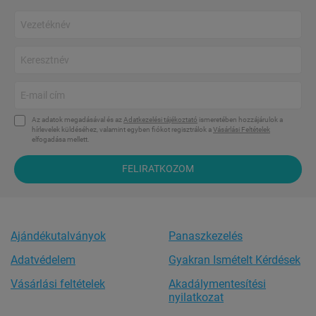
Az adatok megadásával és az
Adatkezelési tájékoztató
ismeretében hozzájárulok a
hírlevelek küldéséhez, valamint egyben fiókot regisztrálok a
Vásárlási Feltételek
elfogadása mellett.
FELIRATKOZOM
Ajándékutalványok
Panaszkezelés
Adatvédelem
Gyakran Ismételt Kérdések
Vásárlási feltételek
Akadálymentesítési
nyilatkozat