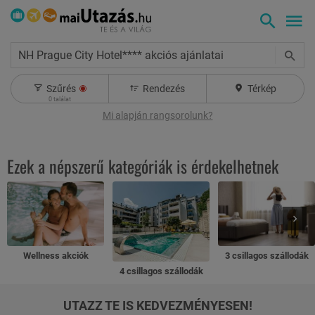
NH Prague City Hotel**** akciós ajánlatai
Szűrés
Rendezés
Térkép
0
találat
Mi alapján rangsorolunk?
Ezek a népszerű kategóriák is érdekelhetnek
Wellness akciók
3 csillagos szállodák
4 csillagos szállodák
UTAZZ TE IS KEDVEZMÉNYESEN!