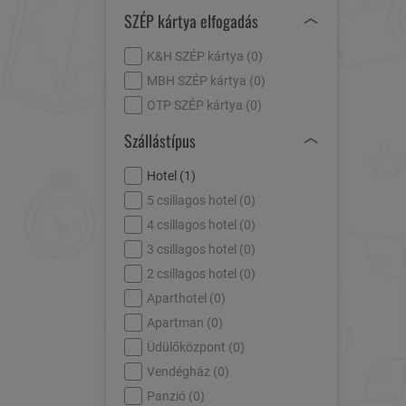
SZÉP kártya elfogadás
K&H SZÉP kártya (
0
)
MBH SZÉP kártya (
0
)
OTP SZÉP kártya (
0
)
Szállástípus
Hotel (
1
)
5 csillagos hotel (
0
)
4 csillagos hotel (
0
)
3 csillagos hotel (
0
)
2 csillagos hotel (
0
)
Aparthotel (
0
)
Apartman (
0
)
Üdülőközpont (
0
)
Vendégház (
0
)
Panzió (
0
)