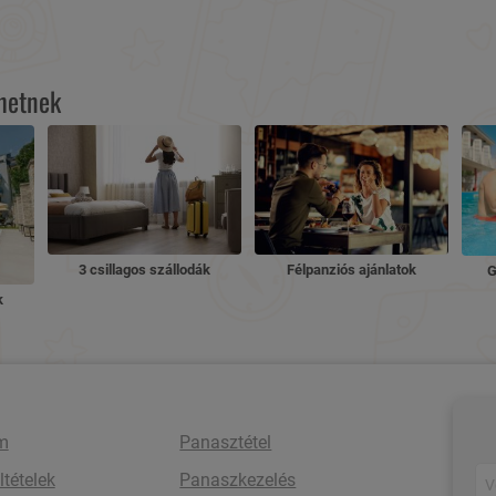
lhetnek
3 csillagos szállodák
Félpanziós ajánlatok
G
k
m
Panasztétel
ltételek
Panaszkezelés