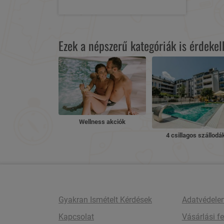
Ezek a népszerű kategóriák is érdeke
Wellness akciók
4 csillagos szállodá
Gyakran Ismételt Kérdések
Adatvédele
Kapcsolat
Vásárlási fe