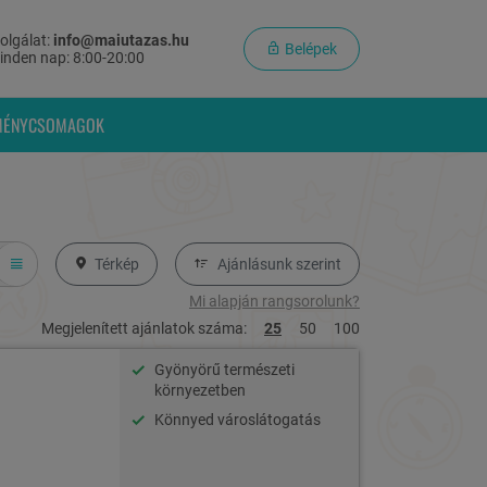
olgálat:
info@maiutazas.hu
Belépek
inden nap: 8:00-20:00
MÉNYCSOMAGOK
Térkép
Ajánlásunk szerint
Mi alapján rangsorolunk?
Megjelenített ajánlatok száma:
25
50
100
Gyönyörű természeti
környezetben
Könnyed városlátogatás