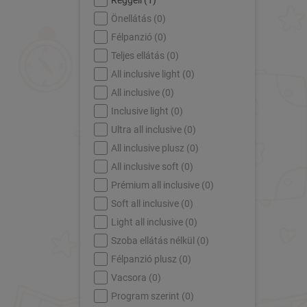
Reggeli (
1
)
Önellátás (
0
)
Félpanzió (
0
)
Teljes ellátás (
0
)
All inclusive light (
0
)
All inclusive (
0
)
Inclusive light (
0
)
Ultra all inclusive (
0
)
All inclusive plusz (
0
)
All inclusive soft (
0
)
Prémium all inclusive (
0
)
Soft all inclusive (
0
)
Light all inclusive (
0
)
Szoba ellátás nélkül (
0
)
Félpanzió plusz (
0
)
Vacsora (
0
)
Program szerint (
0
)