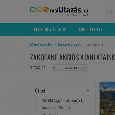
BELFÖLDI AJÁNLATOK
KÜLFÖLDI UTAK
Maiutazas.hu
Lengyelország
Zakopane
ZAKOPANE AKCIÓS AJÁNLATAIN
1 találat
×
Saját utazási iroda
Úticél
Külföld (egyéni utazás) (
1
)
Összes külföld (
1
)
Belföld (
0
)