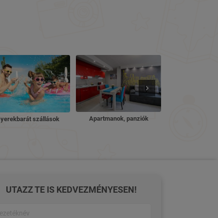
Nyugdíjas ü
Apartmanok, panziók
yerekbarát szállások
UTAZZ TE IS KEDVEZMÉNYESEN!