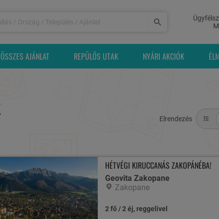
Ügyfélsz
M
ÖSSZES AJÁNLAT
REPÜLŐS UTAK
NYÁRI AKCIÓK
ÉL
K
Elrendezés
HÉTVÉGI KIRUCCANÁS ZAKOPÁNÉBA!
Geovita Zakopane
Zakopane
2 fő / 2 éj, reggelivel