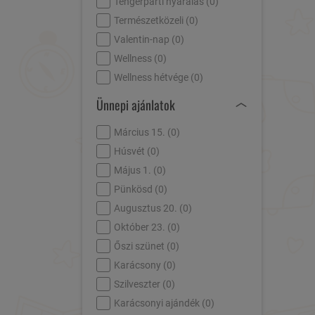
Tengerparti nyaralás (
0
)
Természetközeli (
0
)
Valentin-nap (
0
)
Wellness (
0
)
Wellness hétvége (
0
)
Ünnepi ajánlatok
Március 15. (
0
)
Húsvét (
0
)
Május 1. (
0
)
Pünkösd (
0
)
Augusztus 20. (
0
)
Október 23. (
0
)
Őszi szünet (
0
)
Karácsony (
0
)
Szilveszter (
0
)
Karácsonyi ajándék (
0
)