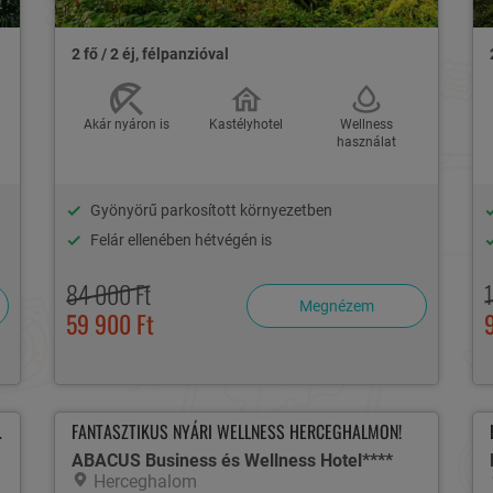
2 fő / 2 éj, félpanzióval
Akár nyáron is
Kastélyhotel
Wellness
használat
Gyönyörű parkosított környezetben
Felár ellenében hétvégén is
84 000 Ft
Megnézem
59 900 Ft
BRECENBEN!
FANTASZTIKUS NYÁRI WELLNESS HERCEGHALMON!
ABACUS Business és Wellness Hotel****
Herceghalom