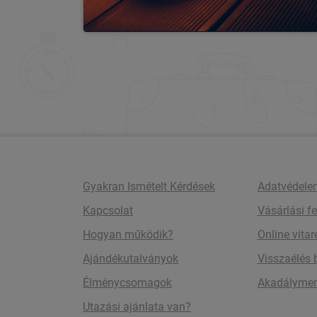
Gyakran Ismételt Kérdések
Adatvédele
Kapcsolat
Vásárlási fe
Hogyan működik?
Online vita
Ajándékutalványok
Visszaélés 
Élménycsomagok
Akadályment
Utazási ajánlata van?