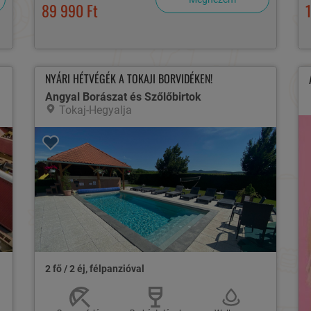
89 990 Ft
NYÁRI HÉTVÉGÉK A TOKAJI BORVIDÉKEN!
Angyal Borászat és Szőlőbirtok
Tokaj-Hegyalja
2 fő / 2 éj, félpanzióval