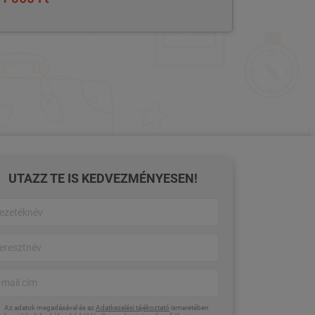
UTAZZ TE IS KEDVEZMÉNYESEN!
Az adatok megadásával és az
Adatkezelési tájékoztató
ismeretében