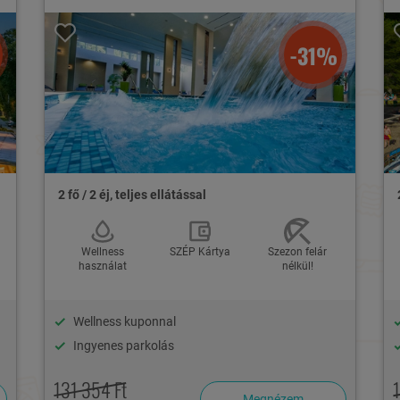
-31%
2 fő / 2 éj, teljes ellátással
Wellness
SZÉP Kártya
Szezon felár
használat
nélkül!
Wellness kuponnal
Ingyenes parkolás
131 354 Ft
Megnézem