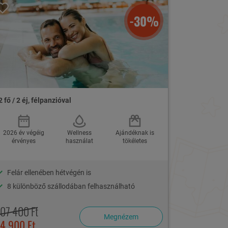
-30%
2 fő / 2 éj, félpanzióval
2026 év végéig
Wellness
Ajándéknak is
érvényes
használat
tökéletes
Felár ellenében hétvégén is
8 különböző szállodában felhasználható
107 400 Ft
Megnézem
74 900 Ft