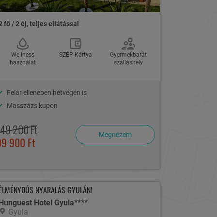
2 fő / 2 éj, teljes ellátással
Wellness
SZÉP Kártya
Gyermekbarát
használat
szálláshely
Felár ellenében hétvégén is
Masszázs kupon
149 200 Ft
Megnézem
99 900 Ft
ÉLMÉNYDÚS NYARALÁS GYULÁN!
Hunguest Hotel Gyula****
Gyula