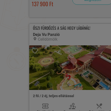
137 900 Ft
ŐSZI FÜRDŐZÉS A SÁG HEGY LÁBÁNÁL!
Deja Vu Panzió
Celldömölk
2 fő / 2 éj, teljes ellátással