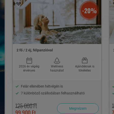
-20%
2 fő / 2 éj, félpanzióval
2026 év végéig
Wellness
Ajándéknak is
érvényes
használat
tökéletes
Felár ellenében hétvégén is
7 különböző szállodában felhasználható
125 000 Ft
Megnézem
99 900 Ft