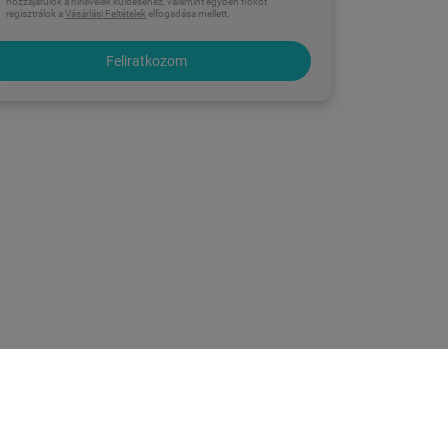
hozzájárulok a hírlevelek küldéséhez, valamint egyben fiókot
regisztrálok a
Vásárlási Feltételek
elfogadása mellett.
Feliratkozom