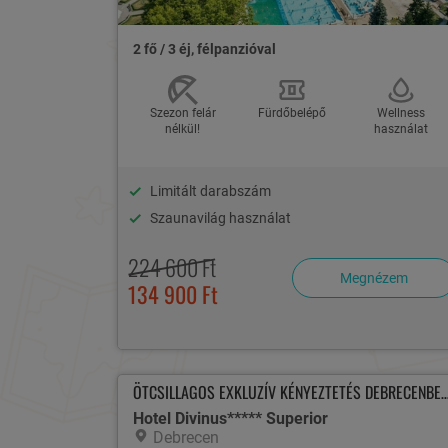
2 fő / 3 éj, félpanzióval
Szezon felár
Fürdőbelépő
Wellness
nélkül!
használat
Limitált darabszám
Szaunavilág használat
224 600 Ft
Megnézem
134 900 Ft
ÖTCSILLAGOS EXKLUZÍV KÉNYEZTETÉS DE
Hotel Divinus***** Superior
Debrecen