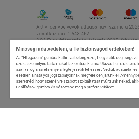
Aktív igénybe vevők átlagos havi száma a 2025.
vonatkozóan: 1 648 467
DSA Éves átláthatósági jelentés 2025. február 
DSA Éves átláthatósági jelentés 2024. február 1
Minőségi adatvédelem, a Te biztonságod érdekében!
Az “Elfogadom” gombra kattintva beleegyezel, hogy sütik segítségéve
szóló, személyes tartalmakat biztosítsunk a maiUtazas.hu felületein, 
szállásfoglalás élménye a legteljesebb lehessen. Védjük adataidat é
esetben a hatályos jogszabályoknak megfelelően járunk el. Amenny
szeretnéd, hogy személyre szabott szolgáltatást nyújtsunk neked, akko
Beállítások gombra és változtasd meg a preferenciáidat.