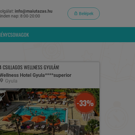
olgálat:
info@maiutazas.hu
Belépek
inden nap: 8:00-20:00
MÉNYCSOMAGOK
4 CSILLAGOS WELLNESS GYULÁN!
Wellness Hotel Gyula****superior
Gyula
-33%