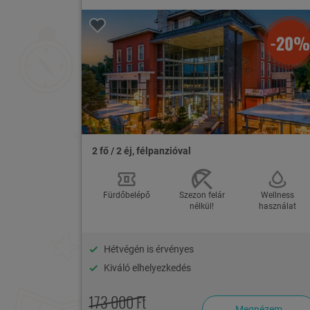
-20%
2 fő / 2 éj, félpanzióval
Fürdőbelépő
Szezon felár
Wellness
nélkül!
használat
Hétvégén is érvényes
Kiváló elhelyezkedés
173 000 Ft
Megnézem