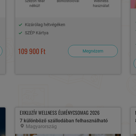
Szezon felár
Borkóstolóval
Wellness
nélkül!
használat
Kizárólag hétvégéken
SZÉP Kártya
109 900 Ft
Megnézem
EXKLUZÍV WELLNESS ÉLMÉNYCSOMAG 2026
7 különböző szállodában felhasználható
Magyarország