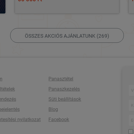
ÖSSZES AKCIÓS AJÁNLATUNK (269)
m
Panasztétel
ltételek
Panaszkezelés
rendezés
Süti beállítások
bejelentés
Blog
esítési nyilatkozat
Facebook