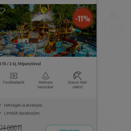
-11%
2 fő / 2 éj, félpanzióval
Fürdőbelépők
Wellness
Szezon felár
használat
nélkül!
Hétvégén is érvényes
Limitált darabszám
174 000 Ft
Megnézem