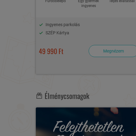
Fürdőbelépő
Egy gyermek
Teljes ellátással
ingyenes
Ingyenes parkolás
SZÉP Kártya
49 990 Ft
Megnézem
Élménycsomagok