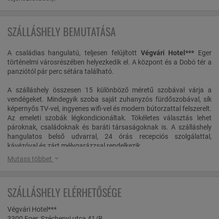
SZÁLLÁSHELY BEMUTATÁSA
A családias hangulatú, teljesen felújított
Végvári Hotel***
Eger
történelmi városrészében helyezkedik el. A központ és a Dobó tér a
panziótól pár perc sétára található.
A szálláshely összesen 15 különböző méretű szobával várja a
vendégeket. Mindegyik szoba saját zuhanyzós fürdőszobával, sík
képernyős TV-vel, ingyenes wifi-vel és modern bútorzattal felszerelt.
Az emeleti szobák légkondicionáltak. Tökéletes választás lehet
pároknak, családoknak és baráti társaságoknak is. A szálláshely
hangulatos belső udvarral, 24 órás recepciós szolgálattal,
kávézóval és zárt mélygarázzsal rendelkezik.
Mutass többet
Eger
az ország egyik legismertebb és legkedveltebb városa, ahol
ezeréves történelem, barokk környezet, népszerű fürdők, kiváló
gasztronómia és számtalan programlehetőség várja egész évben
SZÁLLÁSHELY ELÉRHETŐSÉGE
az ide érkezőket. Az Egri vár, a hangulatos barokk belváros, a
Minaret, a Bazilika, az Érseki Pincerendszer csak néhány, a számos
Végvári Hotel***
látnivaló közül. A városban a Török Fürdő és a Termálfürdő várja a
3300 Eger, Széchenyi utca 41/B