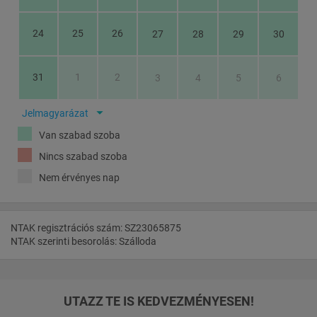
24
25
26
27
28
29
30
31
1
2
3
4
5
6
Jelmagyarázat
Van szabad szoba
Nincs szabad szoba
Nem érvényes nap
NTAK regisztrációs szám: SZ23065875
NTAK szerinti besorolás: Szálloda
UTAZZ TE IS KEDVEZMÉNYESEN!