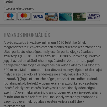
fizetni.
Fizetési lehetőségek:
HASZNOS INFORMÁCIÓK
A svédasztalos étkezések minimum 10 fő felett kerülnek
megrendezésre ellenkező esetben menüs étkezéseket biztosítanak.
Utcai parkolás lehetséges, mely esetén parkolójegy vásárlása
szükséges (H-P: 8:00-17:00; Szo: 8:00-13:00; V: ingyenes). Parkoló
jegyet az automatából lehet megvásárolni. Az automata papír
bankjegyet nem fogad el. Ingyenes parkoló található a szállodától
600 m-re a Malom utcában. Korlátozott mennyiségben (5 db) saját
mélygarázs parkoló áll rendelkezésre amelynek a díja 3.000
Ft/autó/éj (foglalni nem lehetséges, érkezési sorrendben tudnak
foglalni parkoló helyet.) A gyermekárak a szülőkkel egy szobában
történő elhelyezés esetén érvényesek a szálláshely adottságai
szerint. A gyermekárak mindig annyi gyermekre érvényesek, ahány
felnőtt árat fizető felnőttel kerülnek elhelyezésre egy szobában (3
vagy több gyermek foglalása esetén kérje a szálláshely
tájékoztatását).