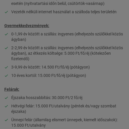
esetén (nyitvatartási időn belül, csütörtök-vasárnap)
Vezeték nélküli internet használat a szálloda teljes területén
Gyermekkedvezmények:
0-1,99 év között a szállás: ingyenes (elhelyezés szülőkkel közös
ágyban)
2-2,99 év között a szállás: ingyenes (elhelyezés szülőkkel közös
ágyban), az étkezés költsége: 5.000 Ft/fő/éj (kötelezően
fizetendő)
3-9,99 év között: 14.500 Ft/fő/éj (pótágyon)
10 éves kortól: 15.000 Ft/fő/éj (pótágyon)
Felárak:
Éjszaka hosszabbítás: 30.000 Ft/2 fő/éj
Hétvégi felár: 15.000 Ft/utalvány (péntek és/vagy szombat
éjszaka)
Ünnepi felár (államilag elismert ünnepek, kiemelt időszakok):
15.000 Ft/utalvány