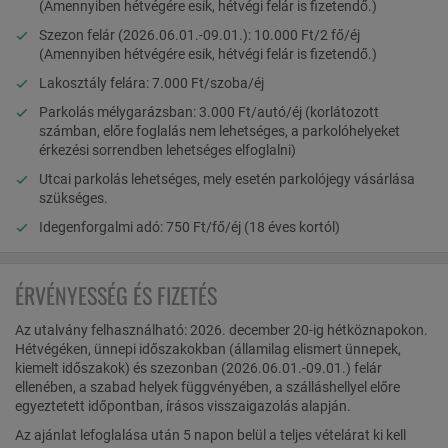
(Amennyiben hétvégére esik, hétvégi felár is fizetendő.)
Szezon felár (2026.06.01.-09.01.): 10.000 Ft/2 fő/éj
(Amennyiben hétvégére esik, hétvégi felár is fizetendő.)
Lakosztály felára: 7.000 Ft/szoba/éj
Parkolás mélygarázsban: 3.000 Ft/autó/éj (korlátozott
számban, előre foglalás nem lehetséges, a parkolóhelyeket
érkezési sorrendben lehetséges elfoglalni)
Utcai parkolás lehetséges, mely esetén parkolójegy vásárlása
szükséges.
Idegenforgalmi adó: 750 Ft/fő/éj (18 éves kortól)
ÉRVÉNYESSÉG ÉS FIZETÉS
Az utalvány felhasználható: 2026. december 20-ig hétköznapokon.
Hétvégéken, ünnepi időszakokban (államilag elismert ünnepek,
kiemelt időszakok) és szezonban (2026.06.01.-09.01.) felár
ellenében, a szabad helyek függvényében, a szálláshellyel előre
egyeztetett időpontban, írásos visszaigazolás alapján.
Az ajánlat lefoglalása után 5 napon belül a teljes vételárat ki kell