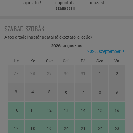
ajánlatot!
időpontot a
utazást!
szállással!
SZABAD SZOBÁK
A foglaltsági naptár adatai tájékoztató jellegűek!
2026. augusztus
2026. szeptember
Hé
Ke
Sze
Csü
Pé
Szo
Va
27
28
29
30
31
1
2
3
4
5
6
7
8
9
10
11
12
13
14
15
16
17
18
19
20
21
22
23