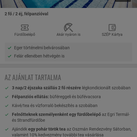
2 fő / 2 éj, félpanzióval
Fürdőbelépő
Akár nyáron is
SZÉP Kártya
Eger történelmi belvárosában
Felár ellenében hétvégén is
AZ AJÁNLAT TARTALMA
3 nap/2 éjszaka szállás 2 fő részére
légkondicionált szobában
Félpanziós ellátás:
büféreggeli és büfévacsora
Kávé/tea és vízforraló bekészítés a szobában
Felnőtteknek személyenként egy fürdőbelépő
az Egri Termál-
és Strandfürdőbe
Ajándék
egy pohár török tea
az Oszmán Rendezvény Sátorban,
valamint 10% kedvezmény további tea vásárlása