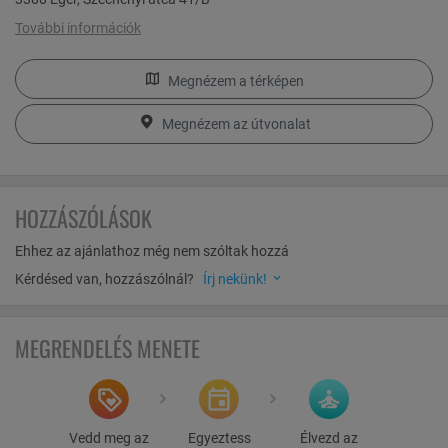
pihenni vágyókat, de Egerszalók és Demjén is könnyen
megközelíthető. A körülbelül 200 pincét számláló Szépasszony-
További információk
völgy nem csak a borkedvelők számára nagyszerű program. A
Bükk-vidék délnyugati szélén fekvő város nagyszerű kiindulási pont
lehet a régió további népszerű turisztikai célpontjaihoz is.
Megnézem a térképen
Megnézem az útvonalat
HOZZÁSZÓLÁSOK
Ehhez az ajánlathoz még nem szóltak hozzá
Kérdésed van, hozzászólnál?
Írj nekünk!
MEGRENDELÉS MENETE
Vedd meg az
Egyeztess
Élvezd az