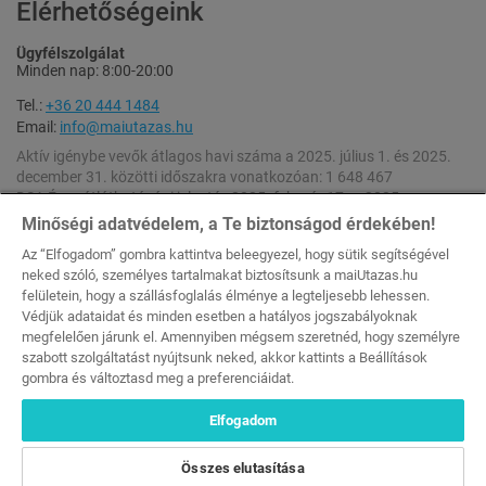
Elérhetőségeink
Ügyfélszolgálat
Minden nap: 8:00-20:00
Tel.:
+36 20 444 1484
Email:
info@maiutazas.hu
Aktív igénybe vevők átlagos havi száma a 2025. július 1. és 2025.
december 31. közötti időszakra vonatkozóan: 1 648 467
DSA Éves átláthatósági jelentés 2025. február 17. – 2025.
december 31. [
Letöltés
]
Minőségi adatvédelem, a Te biztonságod érdekében!
DSA Éves átláthatósági jelentés 2024. február 17. – 2025. február
Az “Elfogadom” gombra kattintva beleegyezel, hogy sütik segítségével
16. [
Letöltés
]
neked szóló, személyes tartalmakat biztosítsunk a maiUtazas.hu
felületein, hogy a szállásfoglalás élménye a legteljesebb lehessen.
A weboldalon feltüntetett kedvezmények a szállások napi szobaáraiból (rack
Védjük adataidat és minden esetben a hatályos jogszabályoknak
rate) számolódnak.
megfelelően járunk el. Amennyiben mégsem szeretnéd, hogy személyre
Minden Jog Fenntartva © 2026 maiutazas.hu (MKEH Engedélyszám: U-
szabott szolgáltatást nyújtsunk neked, akkor kattints a Beállítások
002044 [Szallas Group Zrt.])
gombra és változtasd meg a preferenciáidat.
-53%
-53%
Elfogadom
129 000 Ft
129 000 Ft
59 990 Ft
59 990 Ft
Összes elutasítása
2 fő / 2 éj, félpanzióval
2 fő / 2 éj, félpanzióval