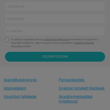
Az adatok megadásával és az
Adatkezelési tájékoztató
ismeretében hozzájárulok a
hírlevelek küldéséhez, valamint egyben fiókot regisztrálok a
Vásárlási Feltételek
elfogadása mellett.
FELIRATKOZOM
Ajándékutalványok
Panaszkezelés
Adatvédelem
Gyakran Ismételt Kérdések
Vásárlási feltételek
Akadálymentesítési
nyilatkozat