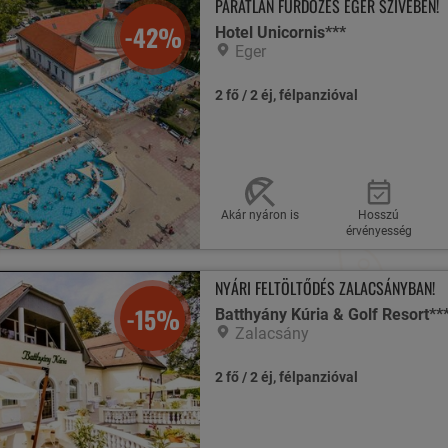
PÁRATLAN FÜRDŐZÉS EGER SZÍVÉBEN!
-42%
Hotel Unicornis***
Eger
2 fő / 2 éj, félpanzióval
Akár nyáron is
Hosszú
érvényesség
NYÁRI FELTÖLTŐDÉS ZALACSÁNYBAN!
-15%
Batthyány Kúria & Golf Resort**
Zalacsány
2 fő / 2 éj, félpanzióval