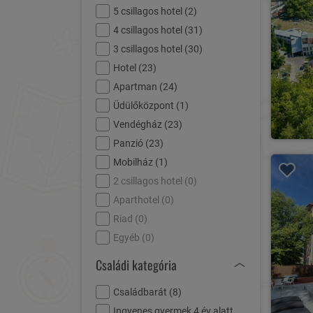
5 csillagos hotel (
2
)
4 csillagos hotel (
31
)
3 csillagos hotel (
30
)
Hotel (
23
)
Apartman (
24
)
Üdülőközpont (
1
)
Vendégház (
23
)
Panzió (
23
)
Mobilház (
1
)
2 csillagos hotel (
0
)
Aparthotel (
0
)
Riad (
0
)
Egyéb (
0
)
Családi kategória
Családbarát (
8
)
Ingyenes gyermek 4 év alatt