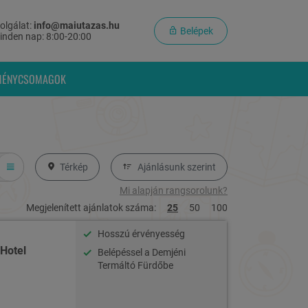
olgálat:
info@maiutazas.hu
Belépek
inden nap: 8:00-20:00
MÉNYCSOMAGOK
Térkép
Ajánlásunk szerint
Mi alapján rangsorolunk?
Megjelenített ajánlatok száma:
25
50
100
Hosszú érvényesség
 Hotel
Belépéssel a Demjéni
Termáltó Fürdőbe