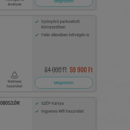
Megnézem
érvényes
Gyönyörű parkosított
környezetben
Felár ellenében hétvégén is
84 000 Ft
59 900 Ft
Wellness
Megnézem
használat
ZOBOSZLÓN!
SZÉP Kártya
Ingyenes Wifi használat