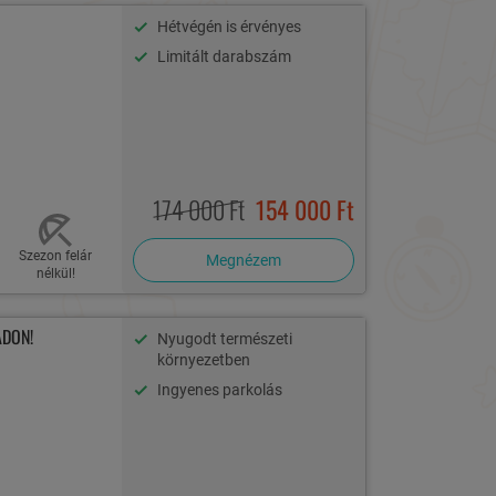
Hétvégén is érvényes
Limitált darabszám
174 000 Ft
154 000 Ft
Szezon felár
Megnézem
nélkül!
ADON!
Nyugodt természeti
környezetben
Ingyenes parkolás