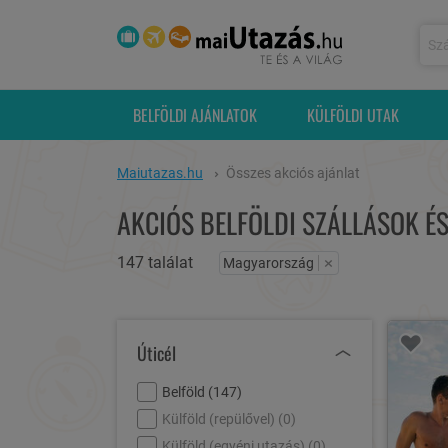
BELFÖLDI AJÁNLATOK
KÜLFÖLDI UTAK
Maiutazas.hu
Összes akciós ajánlat
AKCIÓS BELFÖLDI SZÁLLÁSOK É
147 találat
×
Magyarország
Úticél
Belföld (
147
)
Külföld (repülővel) (
0
)
Külföld (egyéni utazás) (
0
)