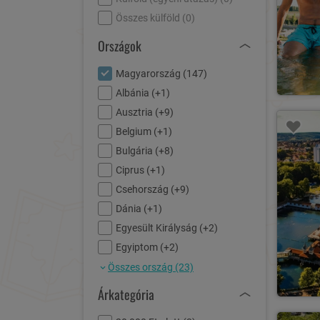
Összes külföld (
0
)
Országok
Magyarország (
147
)
Albánia (
+1
)
Ausztria (
+9
)
Belgium (
+1
)
Bulgária (
+8
)
Ciprus (
+1
)
Csehország (
+9
)
Dánia (
+1
)
Egyesült Királyság (
+2
)
Egyiptom (
+2
)
Összes ország (23)
Árkategória