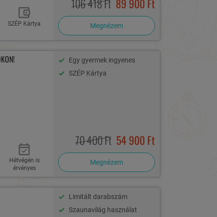
106 418 Ft
89 900 Ft
SZÉP Kártya
Megnézem
OKON!
Egy gyermek ingyenes
SZÉP Kártya
70 400 Ft
54 900 Ft
Hétvégén is
Megnézem
érvényes
Limitált darabszám
Szaunavilág használat