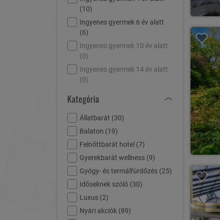
(
10
)
Ingyenes gyermek 6 év alatt
(
6
)
Ingyenes gyermek 10 év alatt
(
0
)
Ingyenes gyermek 14 év alatt
(
0
)
Kategória
Állatbarát (
30
)
Balaton (
19
)
Felnőttbarát hotel (
7
)
Gyerekbarát wellness (
9
)
Gyógy- és termálfürdőzés (
25
)
Időseknek szóló (
30
)
Luxus (
2
)
Nyári akciók (
89
)