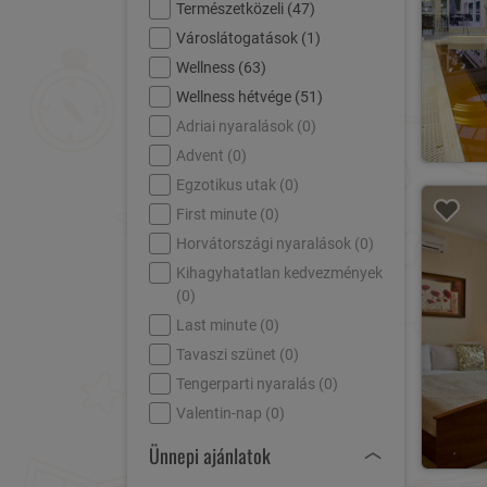
Természetközeli (
47
)
Városlátogatások (
1
)
Wellness (
63
)
Wellness hétvége (
51
)
Adriai nyaralások (
0
)
Advent (
0
)
Egzotikus utak (
0
)
First minute (
0
)
Horvátországi nyaralások (
0
)
Kihagyhatatlan kedvezmények
(
0
)
Last minute (
0
)
Tavaszi szünet (
0
)
Tengerparti nyaralás (
0
)
Valentin-nap (
0
)
Ünnepi ajánlatok