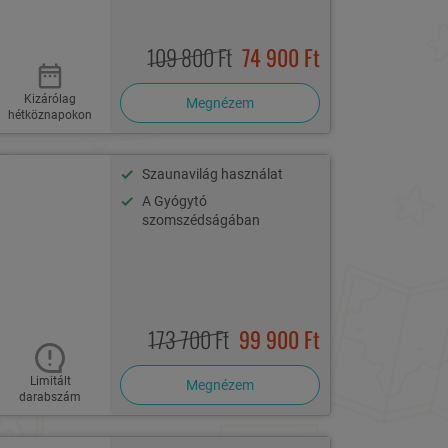
109 800 Ft
74 900 Ft
Kizárólag
Megnézem
hétköznapokon
Szaunavilág használat
A Gyógytó
szomszédságában
173 700 Ft
99 900 Ft
Limitált
Megnézem
darabszám