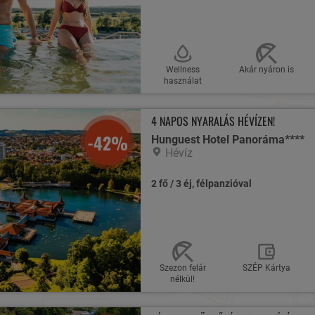
Wellness
Akár nyáron is
használat
4 NAPOS NYARALÁS HÉVÍZEN!
-42%
Hunguest Hotel Panoráma****
Hévíz
2 fő / 3 éj, félpanzióval
Szezon felár
SZÉP Kártya
nélkül!