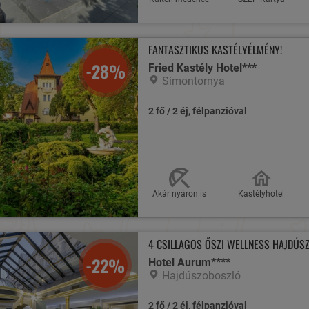
FANTASZTIKUS KASTÉLYÉLMÉNY!
-28%
Fried Kastély Hotel***
Simontornya
2 fő / 2 éj, félpanzióval
Akár nyáron is
Kastélyhotel
4 CSILLAGOS ŐSZI WELLNESS HAJDÚS
-22%
Hotel Aurum****
Hajdúszoboszló
2 fő / 2 éj, félpanzióval