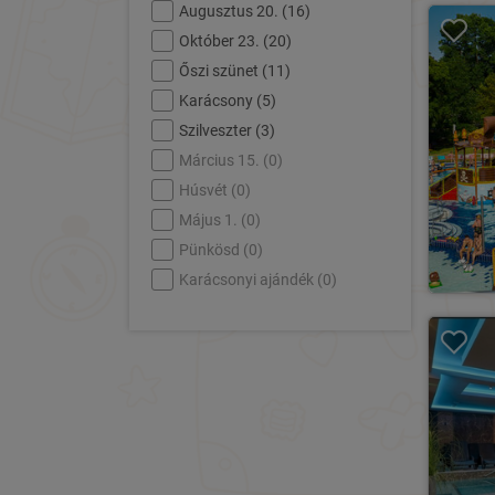
Augusztus 20. (
16
)
Október 23. (
20
)
Őszi szünet (
11
)
Karácsony (
5
)
Szilveszter (
3
)
Március 15. (
0
)
Húsvét (
0
)
Május 1. (
0
)
Pünkösd (
0
)
Karácsonyi ajándék (
0
)