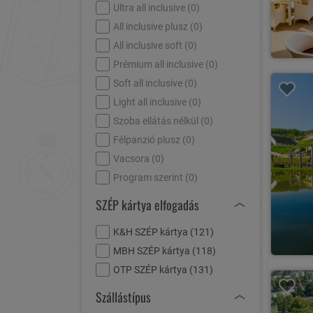
Ultra all inclusive (
0
)
All inclusive plusz (
0
)
All inclusive soft (
0
)
Prémium all inclusive (
0
)
Soft all inclusive (
0
)
Light all inclusive (
0
)
Szoba ellátás nélkül (
0
)
Félpanzió plusz (
0
)
Vacsora (
0
)
Program szerint (
0
)
SZÉP kártya elfogadás
K&H SZÉP kártya (
121
)
MBH SZÉP kártya (
118
)
OTP SZÉP kártya (
131
)
Szállástípus