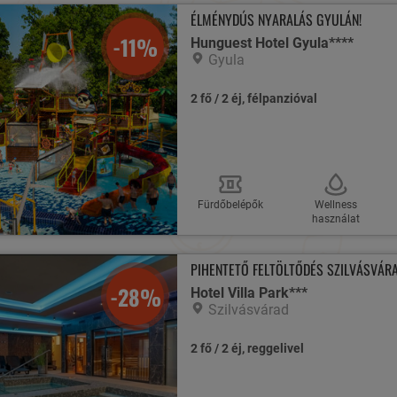
ÉLMÉNYDÚS NYARALÁS GYULÁN!
-11%
Hunguest Hotel Gyula****
Gyula
2 fő / 2 éj, félpanzióval
Fürdőbelépők
Wellness
használat
PIHENTETŐ FELTÖLTŐDÉS SZILVÁSVÁR
-28%
Hotel Villa Park***
Szilvásvárad
2 fő / 2 éj, reggelivel