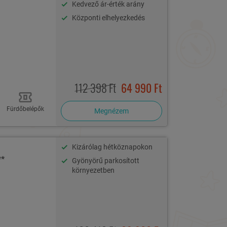
Kedvező ár-érték arány
Központi elhelyezkedés
112 398 Ft
64 990 Ft
Fürdőbelépők
Megnézem
Kizárólag hétköznapokon
**
Gyönyörű parkosított
környezetben