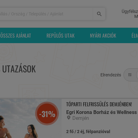
Ügyfélsz
M
ÖSSZES AJÁNLAT
REPÜLŐS UTAK
NYÁRI AKCIÓK
ÉL
S UTAZÁSOK
Elrendezés
TÓPARTI FELFRISSÜLÉS DEMJÉNBEN!
-31%
Egri Korona Borház és Wellness
Demjén
2 fő / 2 éj, félpanzióval