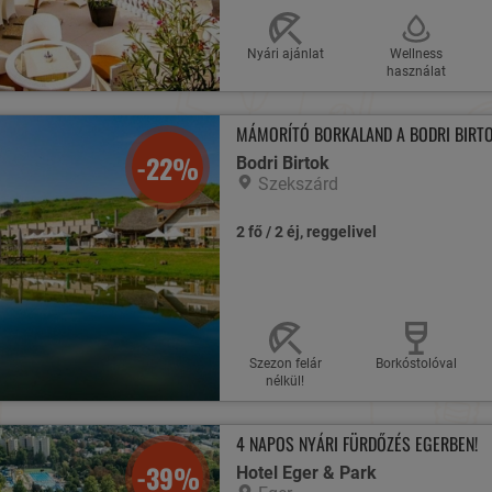
Nyári ajánlat
Wellness
használat
MÁMORÍTÓ BORKALAND A BODRI BIRT
-22%
Bodri Birtok
Szekszárd
2 fő / 2 éj, reggelivel
Szezon felár
Borkóstolóval
nélkül!
4 NAPOS NYÁRI FÜRDŐZÉS EGERBEN!
-39%
Hotel Eger & Park