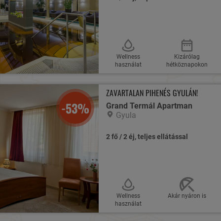
Wellness
Kizárólag
használat
hétköznapokon
ZAVARTALAN PIHENÉS GYULÁN!
-53%
Grand Termál Apartman
Gyula
2 fő / 2 éj, teljes ellátással
Wellness
Akár nyáron is
használat