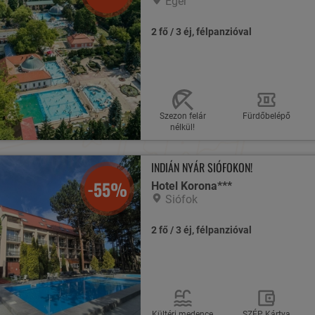
Eger
2 fő / 3 éj, félpanzióval
Szezon felár
Fürdőbelépő
nélkül!
INDIÁN NYÁR SIÓFOKON!
-55%
Hotel Korona***
Siófok
2 fő / 3 éj, félpanzióval
Kültéri medence
SZÉP Kártya