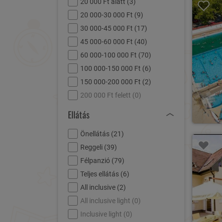
20 000 Ft alatt (
3
)
20 000-30 000 Ft (
9
)
30 000-45 000 Ft (
17
)
45 000-60 000 Ft (
40
)
60 000-100 000 Ft (
70
)
100 000-150 000 Ft (
6
)
150 000-200 000 Ft (
2
)
200 000 Ft felett (
0
)
Ellátás
Önellátás (
21
)
Reggeli (
39
)
Félpanzió (
79
)
Teljes ellátás (
6
)
All inclusive (
2
)
All inclusive light (
0
)
Inclusive light (
0
)