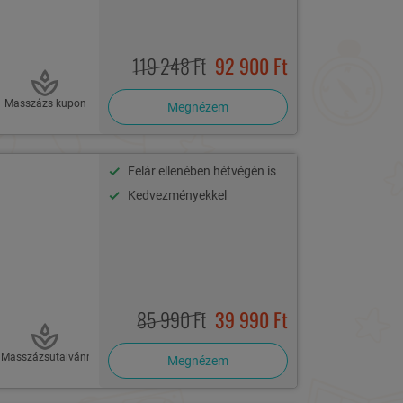
119 248 Ft
92 900 Ft
Masszázs kupon
Megnézem
Felár ellenében hétvégén is
Kedvezményekkel
85 990 Ft
39 990 Ft
Masszázsutalvánnyal
Megnézem