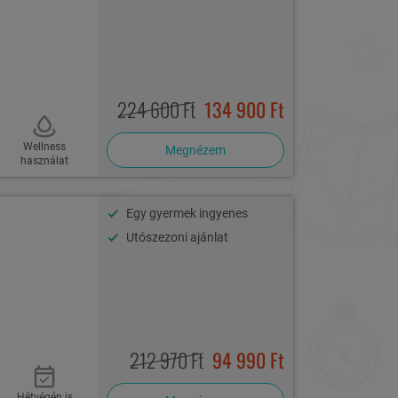
224 600 Ft
134 900 Ft
Wellness
Megnézem
használat
Egy gyermek ingyenes
Utószezoni ajánlat
212 970 Ft
94 990 Ft
Hétvégén is