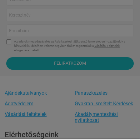
Az adatok megadásával és az
Adatkezelési tájékoztató
ismeretében hozzájárulok a
hírlevelek küldéséhez, valamint egyben fiókot regisztrálok a
Vásárlási Feltételek
elfogadása mellett.
FELIRATKOZOM
Ajándékutalványok
Panaszkezelés
Adatvédelem
Gyakran Ismételt Kérdések
Vásárlási feltételek
Akadálymentesítési
nyilatkozat
Elérhetőségeink