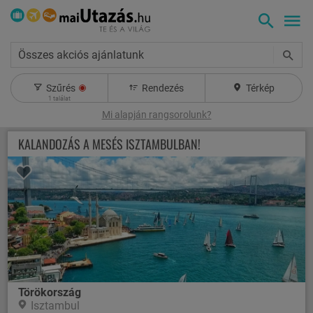
Összes akciós ajánlatunk
Szűrés
Rendezés
Térkép
1
találat
Mi alapján rangsorolunk?
KALANDOZÁS A MESÉS ISZTAMBULBAN!
Törökország
Isztambul