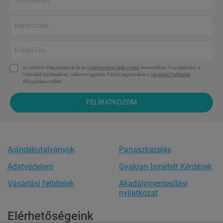
Az adatok megadásával és az
Adatkezelési tájékoztató
ismeretében hozzájárulok a
hírlevelek küldéséhez, valamint egyben fiókot regisztrálok a
Vásárlási Feltételek
elfogadása mellett.
FELIRATKOZOM
Ajándékutalványok
Panaszkezelés
Adatvédelem
Gyakran Ismételt Kérdések
Vásárlási feltételek
Akadálymentesítési
nyilatkozat
Elérhetőségeink