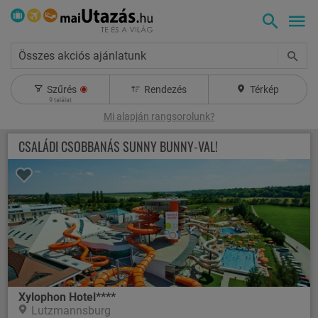
Összes akciós ajánlatunk
Szűrés
Rendezés
Térkép
9
találat
Mi alapján rangsorolunk?
CSALÁDI CSOBBANÁS SUNNY BUNNY-VAL!
Xylophon Hotel****
Lutzmannsburg