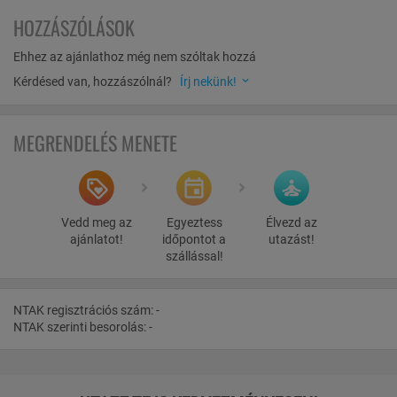
hiszen a Kids Club egy „szülőmentes” övezet, így, míg a gyermekek
HOZZÁSZÓLÁSOK
biztonságos környezetben, játszva tanulnak és szórakoznak, a
szülőknek is marad ideje a feltöltődésre.
Ehhez az ajánlathoz még nem szóltak hozzá
A Sonnentherme Lutzmannsburg, Európa vezető baba- és
Kérdésed van, hozzászólnál?
Írj nekünk!
kisgyermekfürdője, közvetlenül elérhető a szállodából egy fűtött,
föld alatti összekötő folyosón keresztül. A fürdő 3000 m²-es
vízfelülettel, 24 medencével, 18 csúszdával és számos vízi
MEGRENDELÉS MENETE
élményelemmel várja a családokat. A legkisebbek a baby world
vagy a baby beach területen pihenhetnek, míg a nagyobb
gyermekek a fun world és a speed world izgalmas csúszdáival,
például Ausztria leghosszabb vízicsúszdájával és a világ
legnagyobb virtuális valóság csúszdájával, a Space Twisterrel
Vedd meg az
Egyeztess
Élvezd az
hajszolhatják az adrenalint. A kényeztetésre vágyóknak a sauna
ajánlatot!
időpontot a
utazást!
world és beauty world szolgáltatásai ígérnek önfeledt pillanatokat.
szállással!
Kicsiknek és nagyoknak szóló vízi világok mellett baba-mamaszoba,
különböző játszószobák, gyermekszépségápolás,
gyermekmasszázs és Ausztria első babaszaunája is megtalálható.
NTAK regisztrációs szám: -
NTAK szerinti besorolás: -