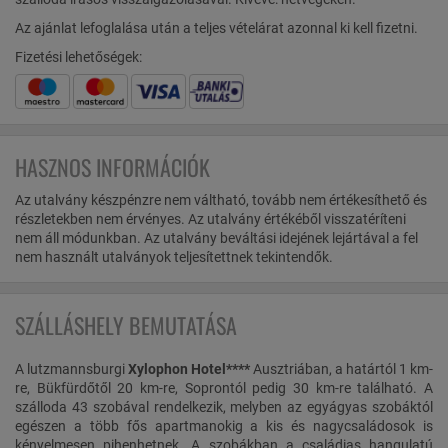
Az ajánlat lefoglalása után a teljes vételárat azonnal ki kell fizetni.
Fizetési lehetőségek:
HASZNOS INFORMÁCIÓK
Az utalvány készpénzre nem váltható, tovább nem értékesíthető és
részletekben nem érvényes. Az utalvány értékéből visszatéríteni
nem áll módunkban. Az utalvány beváltási idejének lejártával a fel
nem használt utalványok teljesítettnek tekintendők.
SZÁLLÁSHELY BEMUTATÁSA
A lutzmannsburgi
Xylophon Hotel****
Ausztriában, a határtól 1 km-
re, Bükfürdőtől 20 km-re, Soprontól pedig 30 km-re található. A
szálloda 43 szobával rendelkezik, melyben az egyágyas szobáktól
egészen a több fős apartmanokig a kis és nagycsaládosok is
kényelmesen pihenhetnek. A szobákban a családias hangulatú