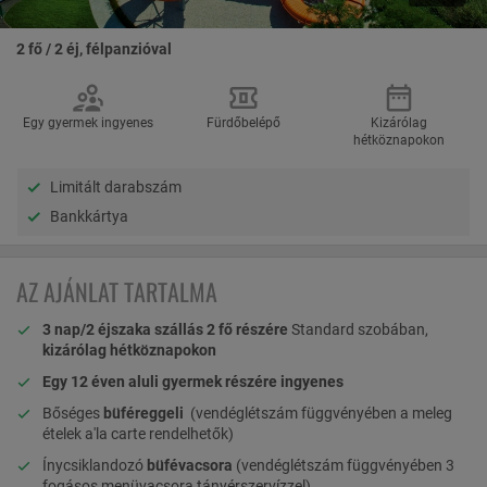
2 fő / 2 éj, félpanzióval
Egy gyermek ingyenes
Fürdőbelépő
Kizárólag
hétköznapokon
Limitált darabszám
Bankkártya
AZ AJÁNLAT TARTALMA
3 nap/2 éjszaka szállás 2 fő részére
Standard szobában,
kizárólag hétköznapokon
Egy 12 éven aluli gyermek részére ingyenes
Bőséges
büféreggeli
(vendéglétszám függvényében a meleg
ételek a'la carte rendelhetők)
Ínycsiklandozó
büfévacsora
(vendéglétszám függvényében 3
fogásos menüvacsora tányérszervízzel)