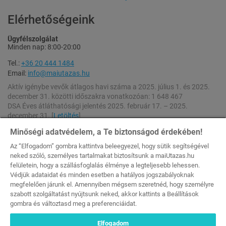
Elérhetőségeink
Ügyfélszolgálat
Minden nap: 8:00-20:00
Tel.:
+36 20 444 1484
Email:
info@maiutazas.hu
Aktív igénybe vevők átlagos havi száma a 2025. július 1. és 2025.
december 31. közötti időszakra vonatkozóan: 1 648 467
DSA Éves átláthatósági jelentés 2025. február 17. – 2025.
december 31. [
Letöltés
]
DSA Éves átláthatósági jelentés 2024. február 17. – 2025. február
Minőségi adatvédelem, a Te biztonságod érdekében!
16. [
Letöltés
]
Az “Elfogadom” gombra kattintva beleegyezel, hogy sütik segítségével
neked szóló, személyes tartalmakat biztosítsunk a maiUtazas.hu
A weboldalon feltüntetett kedvezmények a szállások napi szobaáraiból (rack
felületein, hogy a szállásfoglalás élménye a legteljesebb lehessen.
rate) számolódnak.
Minden Jog Fenntartva © 2026 maiutazas.hu (MKEH Engedélyszám: U-
Védjük adataidat és minden esetben a hatályos jogszabályoknak
002044 [Szallas Group Zrt.])
megfelelően járunk el. Amennyiben mégsem szeretnéd, hogy személyre
szabott szolgáltatást nyújtsunk neked, akkor kattints a Beállítások
gombra és változtasd meg a preferenciáidat.
179 900 Ft
179 900 Ft
Elfogadom