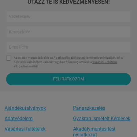
UTAZZ TE IS KEDVEZMÉNYESEN!
Az adatok megadásával és az
Adatkezelési tájékoztató
ismeretében hozzájárulok a
hírlevelek küldéséhez, valamint egyben fiókot regisztrálok a
Vásárlási Feltételek
elfogadása mellett.
FELIRATKOZOM
Ajándékutalványok
Panaszkezelés
Adatvédelem
Gyakran Ismételt Kérdések
Vásárlási feltételek
Akadálymentesítési
nyilatkozat