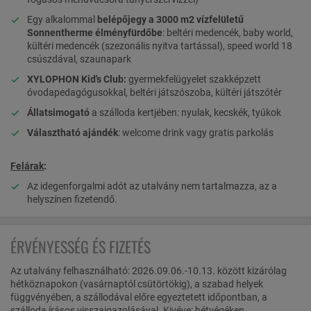
Egy alkalommal
belépőjegy a 3000 m2 vízfelületű
Sonnentherme élményfürdőbe
: beltéri medencék, baby world,
kültéri medencék (szezonális nyitva tartással), speed world 18
csúszdával, szaunapark
XYLOPHON Kid's Club:
gyermekfelügyelet szakképzett
óvodapedagógusokkal, beltéri játszószoba, kültéri játszótér
Állatsimogató
a szálloda kertjében: nyulak, kecskék, tyúkok
Választható ajándék
: welcome drink vagy gratis parkolás
Felárak
:
Az idegenforgalmi adót az utalvány nem tartalmazza, az a
helyszínen fizetendő.
ÉRVÉNYESSÉG ÉS FIZETÉS
Az utalvány felhasználható: 2026.09.06.-10.13. között kizárólag
hétköznapokon (vasárnaptól csütörtökig), a szabad helyek
függvényében, a szállodával előre egyeztetett időpontban, a
szálloda írásos visszaigazolásával. Kivéve: hétvégéken.