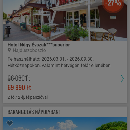
-27%
Hotel Négy Évszak***superior
Hajdúszoboszló
Felhasználható: 2026.03.31. - 2026.09.30.
Hétköznapokon, valamint hétvégén felár ellenében
96 080 Ft
69 990 Ft
2 fő / 2 éj, félpanzióval
BARANGOLÁS NÁPOLYBAN!