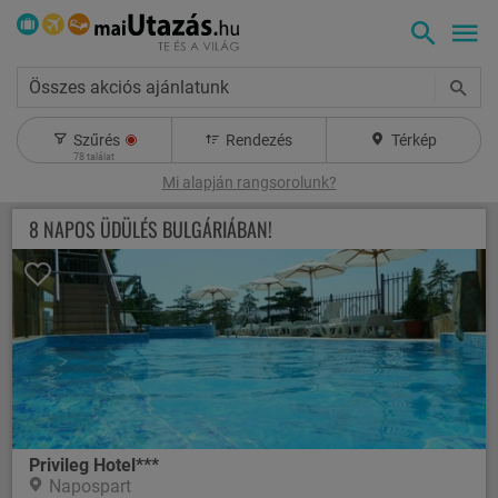
Összes akciós ajánlatunk
Szűrés
Rendezés
Térkép
78
találat
Mi alapján rangsorolunk?
8 NAPOS ÜDÜLÉS BULGÁRIÁBAN!
Privileg Hotel***
Napospart