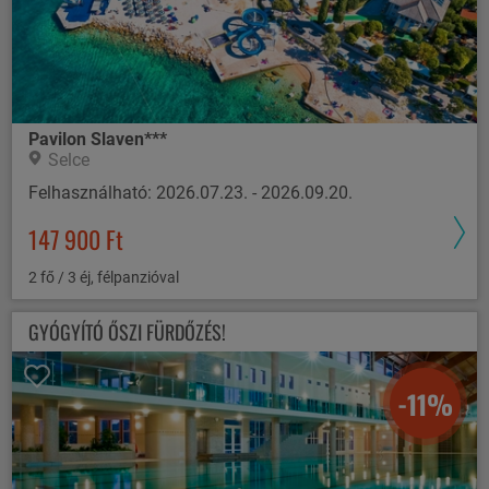
Pavilon Slaven***
Selce
Felhasználható: 2026.07.23. - 2026.09.20.
147 900 Ft
2 fő / 3 éj, félpanzióval
GYÓGYÍTÓ ŐSZI FÜRDŐZÉS!
-11%