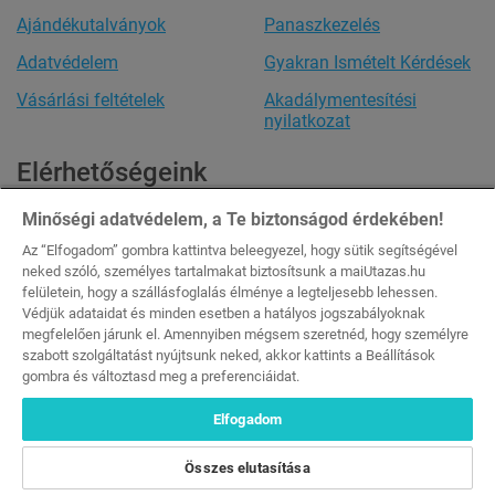
Ajándékutalványok
Panaszkezelés
Adatvédelem
Gyakran Ismételt Kérdések
Vásárlási feltételek
Akadálymentesítési
nyilatkozat
Elérhetőségeink
Ügyfélszolgálat
Minőségi adatvédelem, a Te biztonságod érdekében!
Minden nap: 8:00-20:00
Az “Elfogadom” gombra kattintva beleegyezel, hogy sütik segítségével
Tel.:
+36 20 444 1484
neked szóló, személyes tartalmakat biztosítsunk a maiUtazas.hu
Email:
info@maiutazas.hu
felületein, hogy a szállásfoglalás élménye a legteljesebb lehessen.
Védjük adataidat és minden esetben a hatályos jogszabályoknak
Aktív igénybe vevők átlagos havi száma a 2025. július 1. és 2025.
megfelelően járunk el. Amennyiben mégsem szeretnéd, hogy személyre
december 31. közötti időszakra vonatkozóan: 1 648 467
szabott szolgáltatást nyújtsunk neked, akkor kattints a Beállítások
DSA Éves átláthatósági jelentés 2025. február 17. – 2025.
gombra és változtasd meg a preferenciáidat.
december 31. [
Letöltés
]
DSA Éves átláthatósági jelentés 2024. február 17. – 2025. február
Elfogadom
16. [
Letöltés
]
Összes elutasítása
A weboldalon feltüntetett kedvezmények a szállások napi szobaáraiból (rack
rate) számolódnak.