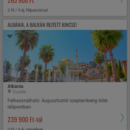
265 900 Ft
2 fő / 5 éj, félpanzióval
ALBÁNIA, A BALKÁN REJTETT KINCSE!
Albánia
Durrës
Felhasználható: Augusztustól szeptemberig több
időpontban
239 900 Ft-tól
2 fő / 4 éj, reggelivel