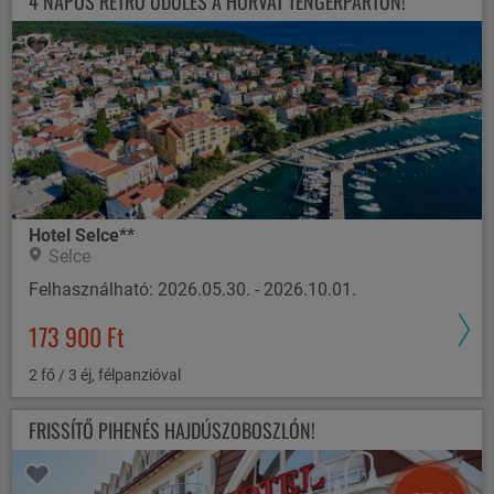
4 NAPOS RETRÓ ÜDÜLÉS A HORVÁT TENGERPARTON!
Hotel Selce**
Selce
Felhasználható: 2026.05.30. - 2026.10.01.
173 900 Ft
2 fő / 3 éj, félpanzióval
FRISSÍTŐ PIHENÉS HAJDÚSZOBOSZLÓN!