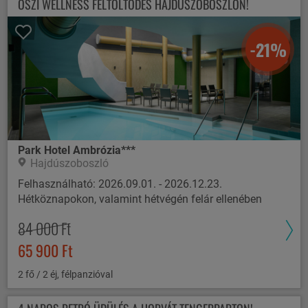
ŐSZI WELLNESS FELTÖLTŐDÉS HAJDÚSZOBOSZLÓN!
-21%
Park Hotel Ambrózia***
Hajdúszoboszló
Felhasználható: 2026.09.01. - 2026.12.23.
Hétköznapokon, valamint hétvégén felár ellenében
84 000 Ft
65 900 Ft
2 fő / 2 éj, félpanzióval