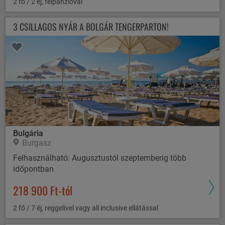
2 fő / 2 éj, félpanzióval
3 CSILLAGOS NYÁR A BOLGÁR TENGERPARTON!
Bulgária
Burgasz
Felhasználható: Augusztustól szeptemberig több
időpontban
218 900 Ft-tól
2 fő / 7 éj, reggelivel vagy all inclusive ellátással