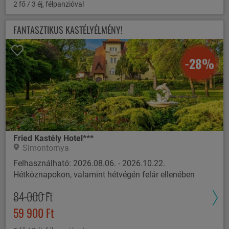
2 fő / 3 éj, félpanzióval
FANTASZTIKUS KASTÉLYÉLMÉNY!
-28%
Fried Kastély Hotel***
Simontornya
Felhasználható: 2026.08.06. - 2026.10.22.
Hétköznapokon, valamint hétvégén felár ellenében
84 000 Ft
59 900 Ft