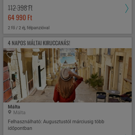
112 398 Ft
64 990 Ft
2 fő / 2 éj, félpanzióval
4 NAPOS MÁLTAI KIRUCCANÁS!
Málta
Málta
Felhasználható: Augusztustól márciusig több
időpontban