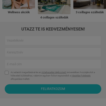
Wellness akciók
3 csillagos szállodák
4 csillagos szállodák
UTAZZ TE IS KEDVEZMÉNYESEN!
Az adatok megadásával és az
Adatkezelési tájékoztató
ismeretében hozzájárulok a
hírlevelek küldéséhez, valamint egyben fiókot regisztrálok a
Vásárlási Feltételek
elfogadása mellett.
FELIRATKOZOM