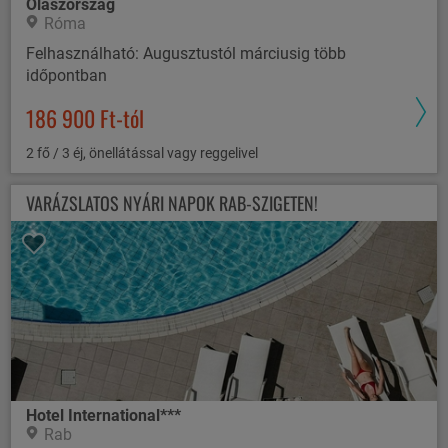
Olaszország
Róma
Felhasználható: Augusztustól márciusig több
időpontban
186 900 Ft-tól
2 fő / 3 éj, önellátással vagy reggelivel
VARÁZSLATOS NYÁRI NAPOK RAB-SZIGETEN!
Hotel International***
Rab