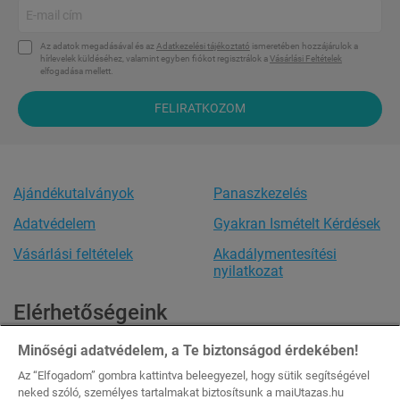
Az adatok megadásával és az
Adatkezelési tájékoztató
ismeretében hozzájárulok a
hírlevelek küldéséhez, valamint egyben fiókot regisztrálok a
Vásárlási Feltételek
elfogadása mellett.
FELIRATKOZOM
Ajándékutalványok
Panaszkezelés
Adatvédelem
Gyakran Ismételt Kérdések
Vásárlási feltételek
Akadálymentesítési
nyilatkozat
Elérhetőségeink
Ügyfélszolgálat
Minőségi adatvédelem, a Te biztonságod érdekében!
Minden nap: 8:00-20:00
Az “Elfogadom” gombra kattintva beleegyezel, hogy sütik segítségével
Tel.:
+36 20 444 1484
neked szóló, személyes tartalmakat biztosítsunk a maiUtazas.hu