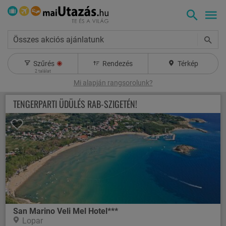
Összes akciós ajánlatunk
Szűrés
Rendezés
Térkép
2
találat
Mi alapján rangsorolunk?
TENGERPARTI ÜDÜLÉS RAB-SZIGETÉN!
San Marino Veli Mel Hotel***
Lopar