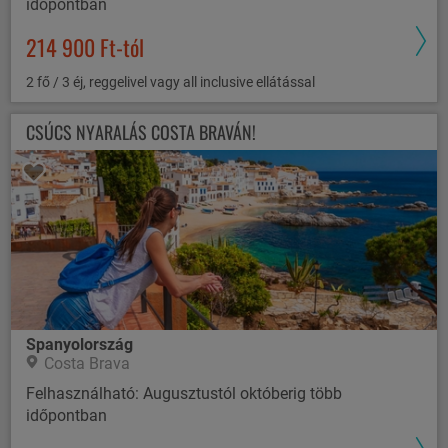
időpontban
214 900 Ft-tól
2 fő / 3 éj, reggelivel vagy all inclusive ellátással
CSÚCS NYARALÁS COSTA BRAVÁN!
Spanyolország
Costa Brava
Felhasználható: Augusztustól októberig több
időpontban