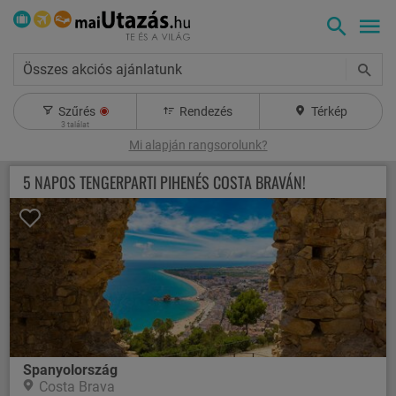
Összes akciós ajánlatunk
Szűrés
Rendezés
Térkép
3
találat
Mi alapján rangsorolunk?
5 NAPOS TENGERPARTI PIHENÉS COSTA BRAVÁN!
Spanyolország
Costa Brava