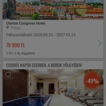
Clarion Congress Hotel
Prága
Felhasználható: 2026.03.23. - 2027.03.23.
79 990 Ft
2 fő / 2 éj, reggelivel
CSODÁS NAPOK EGERBEN, A BOROK VÖLGYÉBEN!
-41%