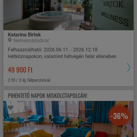
Katarina Birtok
Nemesnádudvar
Felhasználható: 2026.06.11. - 2026.12.18.
Hétköznapokon, valamint hétvégén felár ellenében
49 900 Ft
2 fő / 2 éj, félpanzióval
PIHENTETŐ NAPOK MISKOLCTAPOLCÁN!
-36%