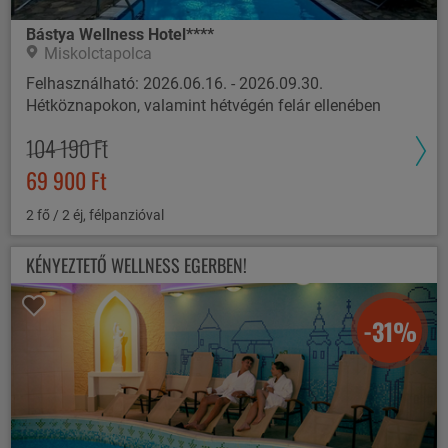
Bástya Wellness Hotel****
Miskolctapolca
Felhasználható: 2026.06.16. - 2026.09.30.
Hétköznapokon, valamint hétvégén felár ellenében
104 190 Ft
69 900 Ft
2 fő / 2 éj, félpanzióval
KÉNYEZTETŐ WELLNESS EGERBEN!
-31%