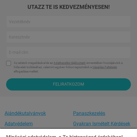
UTAZZ TE IS KEDVEZMÉNYESEN!
Az adatok megadásával és az
Adatkezelési tájékoztató
ismeretében hozzájárulok a
hírlevelek küldéséhez, valamint egyben fiókot regisztrálok a
Vásárlási Feltételek
elfogadása mellett.
FELIRATKOZOM
Ajándékutalványok
Panaszkezelés
Adatvédelem
Gyakran Ismételt Kérdések
Vásárlási feltételek
Akadálymentesítési