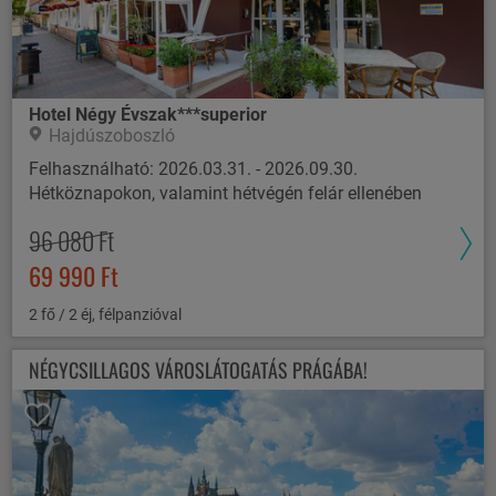
Hotel Négy Évszak***superior
Hajdúszoboszló
Felhasználható: 2026.03.31. - 2026.09.30.
Hétköznapokon, valamint hétvégén felár ellenében
96 080 Ft
69 990 Ft
2 fő / 2 éj, félpanzióval
NÉGYCSILLAGOS VÁROSLÁTOGATÁS PRÁGÁBA!