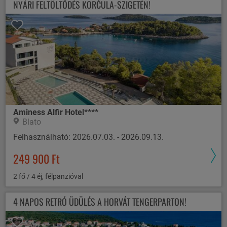
NYÁRI FELTÖLTŐDÉS KORČULA-SZIGETÉN!
Aminess Alfir Hotel****
Blato
Felhasználható: 2026.07.03. - 2026.09.13.
249 900 Ft
2 fő / 4 éj, félpanzióval
4 NAPOS RETRÓ ÜDÜLÉS A HORVÁT TENGERPARTON!