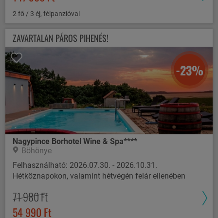
2 fő / 3 éj, félpanzióval
ZAVARTALAN PÁROS PIHENÉS!
-23%
Nagypince Borhotel Wine & Spa****
Böhönye
Felhasználható: 2026.07.30. - 2026.10.31.
Hétköznapokon, valamint hétvégén felár ellenében
71 980 Ft
54 990 Ft