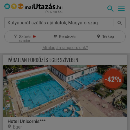
Kutyabarát szállás ajánlatok, Magyarország
Szűrés
Rendezés
Térkép
60
találat
Mi alapján rangsorolunk?
PÁRATLAN FÜRDŐZÉS EGER SZÍVÉBEN!
-42%
Hotel Unicornis***
Eger