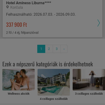
Hotel Aminess Liburna****
Korčula
Felhasználható: 2026.07.03. - 2026.09.03.
337 900 Ft
2 fő / 4 éj, félpanzióval
1
2
3
›
Ezek a népszerű kategóriák is érdekelhetnek
Wellness akciók
3 csillagos szállodák
4 csillagos szállodák