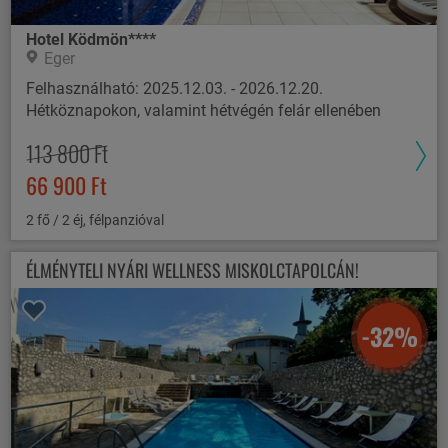
Hotel Ködmön****
Eger
Felhasználható: 2025.12.03. - 2026.12.20.
Hétköznapokon, valamint hétvégén felár ellenében
113 800 Ft
66 900 Ft
2 fő / 2 éj, félpanzióval
ÉLMÉNYTELI NYÁRI WELLNESS MISKOLCTAPOLCÁN!
-32%