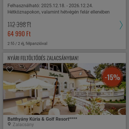
Felhasználható: 2025.12.18. - 2026.12.24.
Hétköznapokon, valamint hétvégén felár ellenében
112 398 Ft
64 990 Ft
2 fő / 2 éj, félpanzióval
NYÁRI FELTÖLTŐDÉS ZALACSÁNYBAN!
-15%
Batthyány Kúria & Golf Resort****
Zalacsány