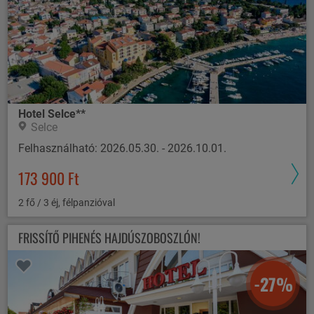
Hotel Selce**
Selce
Felhasználható: 2026.05.30. - 2026.10.01.
173 900 Ft
2 fő / 3 éj, félpanzióval
FRISSÍTŐ PIHENÉS HAJDÚSZOBOSZLÓN!
-27%