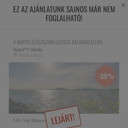
×
EZ AZ AJÁNLATUNK SAJNOS MÁR NEM
FOGLALHATÓ!
4 NAPOS ELŐSZEZONI LAZÍTÁS BALATONLELLÉN!
Hotel*** Melis,
Balatonlelle
4 NAPOS ELŐSZEZONI LAZÍTÁS BALATONLELLÉN!
Hotel*** Melis
Balatonlelle
-39%
LEJÁRT!
2 fő / 3 éj, félpanzióval
1 / 18