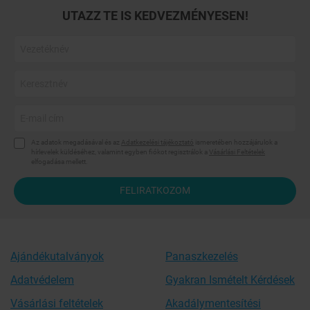
UTAZZ TE IS KEDVEZMÉNYESEN!
Az adatok megadásával és az
Adatkezelési tájékoztató
ismeretében hozzájárulok a
hírlevelek küldéséhez, valamint egyben fiókot regisztrálok a
Vásárlási Feltételek
elfogadása mellett.
FELIRATKOZOM
Ajándékutalványok
Panaszkezelés
Adatvédelem
Gyakran Ismételt Kérdések
Vásárlási feltételek
Akadálymentesítési