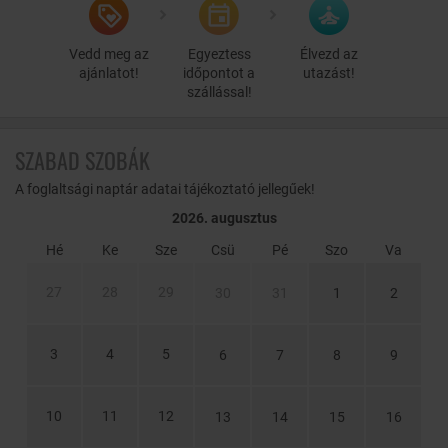
Vedd meg az
Egyeztess
Élvezd az
ajánlatot!
időpontot a
utazást!
szállással!
SZABAD SZOBÁK
A foglaltsági naptár adatai tájékoztató jellegűek!
2026. augusztus
Hé
Ke
Sze
Csü
Pé
Szo
Va
27
28
29
30
31
1
2
3
4
5
6
7
8
9
10
11
12
13
14
15
16