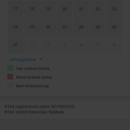
17
18
19
20
21
22
23
24
25
26
27
28
29
30
31
1
2
3
4
5
6
Jelmagyarázat
Van szabad szoba
Nincs szabad szoba
Nem érvényes nap
NTAK regisztrációs szám: SZ19002355
NTAK szerinti besorolás: Szálloda