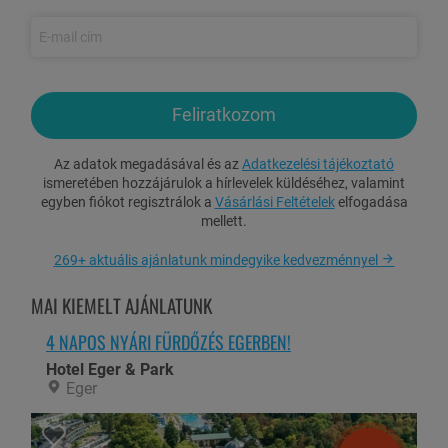
alkalmával
Ajándék kerékpárkölcsönzés
az egész családnak
Személyenként egy
belépőjegy a Gömbkilátóba
Személyenként egy
bobcsúszás a balatonboglári bobpályán
Feliratkozom
Egy kedvezményes hajójegy vásárlási lehetőség balatoni
hajókirándulásra
Az adatok megadásával és az
Adatkezelési tájékoztató
Kültéri mini gyerekjátszó használat: csúszda, mászóelemek,
ismeretében hozzájárulok a hírlevelek küldéséhez, valamint
hinta
egyben fiókot regisztrálok a
Vásárlási Feltételek
elfogadása
mellett.
Nordic walking lehetőség a Balaton partján (túratérkép és
botkölcsönzés)
269+ aktuális ajánlatunk mindegyike kedvezménnyel
Tollaslabda, petanque, ping-pong használat a kertben
MAI KIEMELT AJÁNLATUNK
Ajándék túratérkép a környék legszebb tavaszi útvonalaival
Tavaszi felfedező játék gyerekeknek, természetfigyelő mini
4 NAPOS NYÁRI FÜRDŐZÉS EGERBEN!
kihívásokkal
Hotel Eger & Park
Családbarát szolgáltatások: babaágy, vízforraló, etetőszék
Eger
Korlátlan wifi használat
Ingyenes zárt parkoló használat