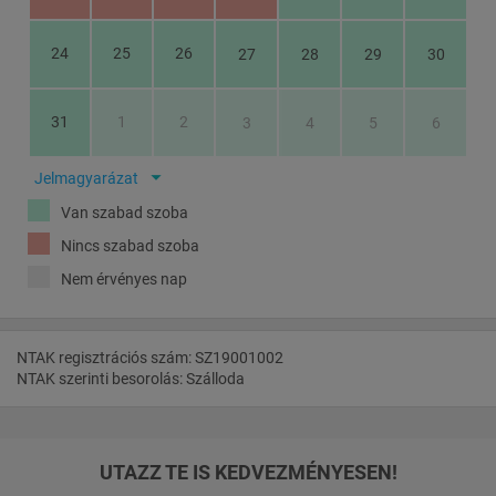
szolgáltatást igyekszik biztosítani minden korosztály számára.
Közkedvelt élménymedencéje kamikáze és anakonda csúszdával,
valamint több élményelemmel várja a fürdőzőket. A különleges
24
25
26
27
28
29
30
tetőszerkezettel épített pezsgőfürdős termálmedence 34-36C°-os
hőmérsékletű. A már több nemzetközi és hazai sporteseménynek
otthont adó 50x25 méteres feszített víztükrű úszómedence a
31
1
2
3
4
5
6
felüdülés mellett edzésekre, és versenyek megrendezésére is ideális.
Az árnyékolóval ellátott pancsoló medence, a fa gyermekjátékok,
játszótér, a kínálkozó sportolási lehetőségek minden fürdőzőnek és
Jelmagyarázat
gyermeknek kellemes időtöltést nyújthat. Az aktív pihenést
kedvelőknek, vízi-és kültéri játékok, salakos és füves pályák állnak
Van szabad szoba
rendelkezésre.
Nincs szabad szoba
Nem érvényes nap
NTAK regisztrációs szám: SZ19001002
NTAK szerinti besorolás: Szálloda
UTAZZ TE IS KEDVEZMÉNYESEN!