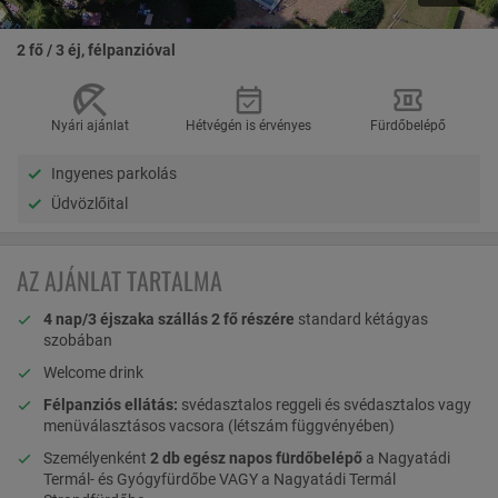
2 fő / 3 éj, félpanzióval
Nyári ajánlat
Hétvégén is érvényes
Fürdőbelépő
Ingyenes parkolás
Üdvözlőital
AZ AJÁNLAT TARTALMA
4 nap/3 éjszaka szállás 2 fő részére
standard kétágyas
szobában
Welcome drink
Félpanziós ellátás:
svédasztalos reggeli és svédasztalos vagy
menüválasztásos vacsora (létszám függvényében)
Személyenként
2 db egész napos
fürdőbelépő
a Nagyatádi
Termál- és Gyógyfürdőbe VAGY a Nagyatádi Termál