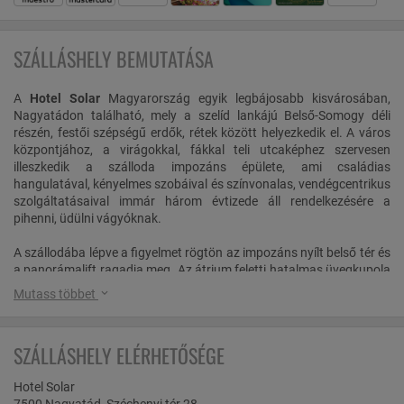
SZÁLLÁSHELY BEMUTATÁSA
A
Hotel Solar
Magyarország egyik legbájosabb kisvárosában,
Nagyatádon található, mely a szelíd lankájú Belső-Somogy déli
részén, festői szépségű erdők, rétek között helyezkedik el.
A
város
központjához, a virágokkal, fákkal teli utcaképhez szervesen
illeszkedik a szálloda
impozáns épülete, ami családias
hangulatával, kényelmes szobáival és színvonalas, vendégcentrikus
szolgáltatásaival immár három évtizede áll rendelkezésére a
pihenni, üdülni vágyóknak.
A szállodába lépve a figyelmet rögtön az impozáns nyílt belső tér és
a panorámalift ragadja meg. Az átrium feletti hatalmas üvegkupola
nappal természetes fénnyel világítja meg a folyosókat és a
Mutass többet
lépcsőházat. Innen ered az elnevezése is: Hotel Solar. A szálloda
mind külső, mind belső megjelenésében a természetes anyagok,
főleg a fa dominál, amely az élővirágok sokaságával, és a falakon
SZÁLLÁSHELY ELÉRHETŐSÉGE
található számtalan festménnyel együtt otthonossá teszi a
közösségi tereket.
Hotel Solar