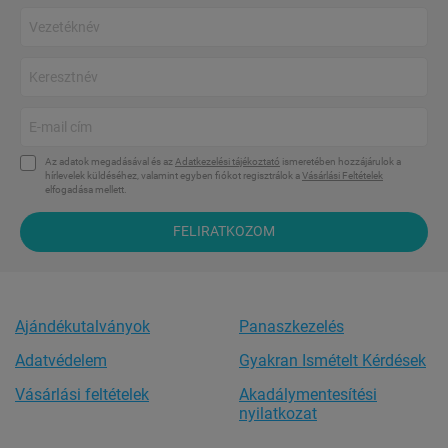
Az adatok megadásával és az
Adatkezelési tájékoztató
ismeretében hozzájárulok a
hírlevelek küldéséhez, valamint egyben fiókot regisztrálok a
Vásárlási Feltételek
elfogadása mellett.
FELIRATKOZOM
Ajándékutalványok
Panaszkezelés
Adatvédelem
Gyakran Ismételt Kérdések
Vásárlási feltételek
Akadálymentesítési
nyilatkozat