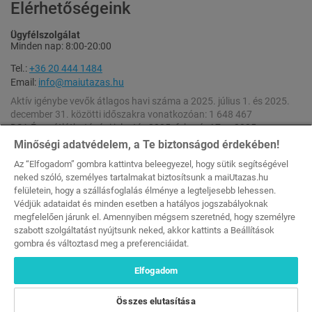
Elérhetőségeink
Ügyfélszolgálat
Minden nap: 8:00-20:00
Tel.:
+36 20 444 1484
Email:
info@maiutazas.hu
Aktív igénybe vevők átlagos havi száma a 2025. július 1. és 2025.
december 31. közötti időszakra vonatkozóan: 1 648 467
DSA Éves átláthatósági jelentés 2025. február 17. – 2025.
december 31. [
Letöltés
]
Minőségi adatvédelem, a Te biztonságod érdekében!
DSA Éves átláthatósági jelentés 2024. február 17. – 2025. február
Az “Elfogadom” gombra kattintva beleegyezel, hogy sütik segítségével
16. [
Letöltés
]
neked szóló, személyes tartalmakat biztosítsunk a maiUtazas.hu
felületein, hogy a szállásfoglalás élménye a legteljesebb lehessen.
A weboldalon feltüntetett kedvezmények a szállások napi szobaáraiból (rack
Védjük adataidat és minden esetben a hatályos jogszabályoknak
rate) számolódnak.
megfelelően járunk el. Amennyiben mégsem szeretnéd, hogy személyre
Minden Jog Fenntartva © 2026 maiutazas.hu (MKEH Engedélyszám: U-
szabott szolgáltatást nyújtsunk neked, akkor kattints a Beállítások
002044 [Szallas Group Zrt.])
gombra és változtasd meg a preferenciáidat.
-33%
-33%
Elfogadom
179 800 Ft
179 800 Ft
120 000 Ft
120 000 Ft
Összes elutasítása
2 fő / 3 éj, félpanzióval
2 fő / 3 éj, félpanzióval