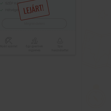
SZÉP Kártya
LEJÁRT!
Hétvégén is érvényes
Megrendelem
Nyári ajánlat
Egy gyermek
Spa
ingyenes
használattal