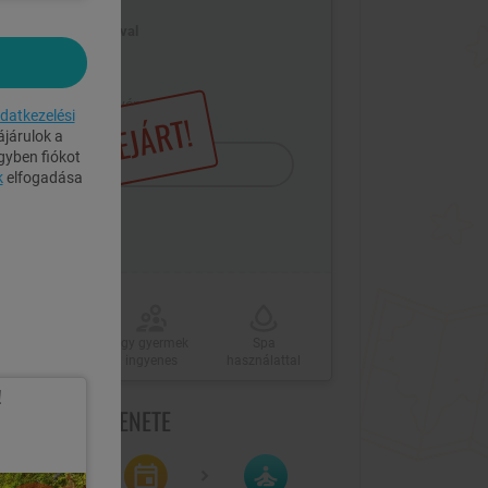
2 fő / 2 éj, félpanzióval
SZÉP Kártya
Hétvégén is érvényes
datkezelési
LEJÁRT!
járulok a
gyben fiókot
Megrendelem
k
elfogadása
Nyári ajánlat
Egy gyermek
Spa
ingyenes
használattal
!
GRENDELÉS MENETE