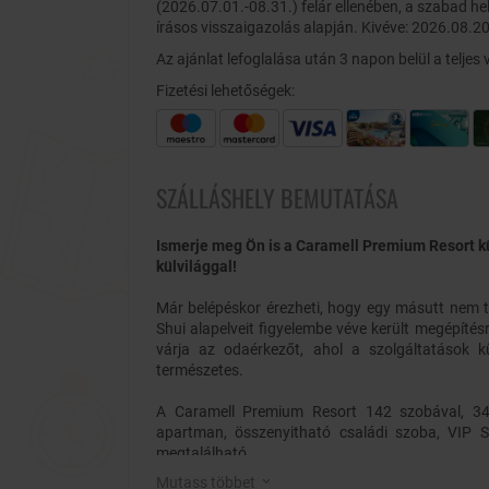
(2026.07.01.-08.31.) felár ellenében, a szabad h
írásos visszaigazolás alapján. Kivéve: 2026.08.20
Az ajánlat lefoglalása után 3 napon belül a teljes vé
Fizetési lehetőségek:
SZÁLLÁSHELY BEMUTATÁSA
Ismerje meg Ön is a Caramell Premium Resort k
külvilággal!
Már belépéskor érezheti, hogy egy másutt nem t
Shui alapelveit figyelembe véve került megépítésr
várja az odaérkezőt, ahol a szolgáltatások 
természetes.
A Caramell Premium Resort 142 szobával, 340 
apartman, összenyitható családi szoba, VIP S
megtalálható.
Mutass többet