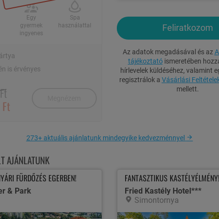
Egy
Spa
gyermek
használattal
Feliratkozom
ingyenes
Az adatok megadásával és az
A
ártya
tájékoztató
ismeretében hozzá
n is érvényes
hírlevelek küldéséhez, valamint e
regisztrálok a
Vásárlási Feltétele
Ft
mellett.
Megnézem
 Ft
273+ aktuális ajánlatunk mindegyike kedvezménnyel
1 / 40
LT AJÁNLATUNK
YÁRI FÜRDŐZÉS EGERBEN!
FANTASZTIKUS KASTÉLYÉLMÉNY
ME
er & Park
Fried Kastély Hotel***
Simontornya
d kétágyas szobában