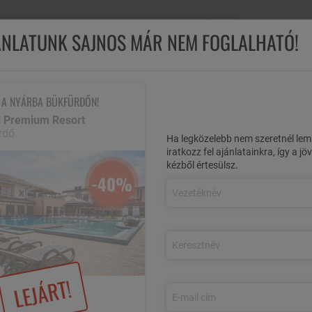
Ügyfélsz
JÁNLATUNK SAJNOS MÁR NEM FOGLALHATÓ!
M
ÖSSZES AJÁNLAT
REPÜLŐS UTAK
NYÁRI AKCIÓK
ÉL
 A NYÁRBA BÜKFÜRDŐN!
l Premium Resort
amell Premium Resort
Csobbanj a nyárba Bükfürdőn!
rdő
Ha legközelebb nem szeretnél lem
iratkozz fel ajánlatainkra, így a j
RDŐN!
kézből értesülsz.
-40%
 részére félpanziós ellátással, 2.000 m2 ZEN SPA,
átlan használatával
-40%
LEJÁRT!
, félpanzióval