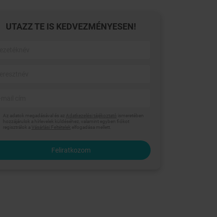
UTAZZ TE IS KEDVEZMÉNYESEN!
Az adatok megadásával és az
Adatkezelési tájékoztató
ismeretében
hozzájárulok a hírlevelek küldéséhez, valamint egyben fiókot
regisztrálok a
Vásárlási Feltételek
elfogadása mellett.
Feliratkozom