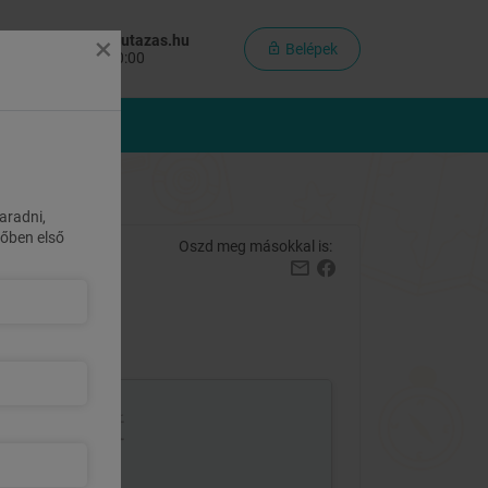
×
olgálat:
info@maiutazas.hu
Belépek
inden nap: 8:00-20:00
MÉNYCSOMAGOK
aradni,
övőben első
Oszd meg másokkal is:
175 800 Ft
helyett
104 900 Ft