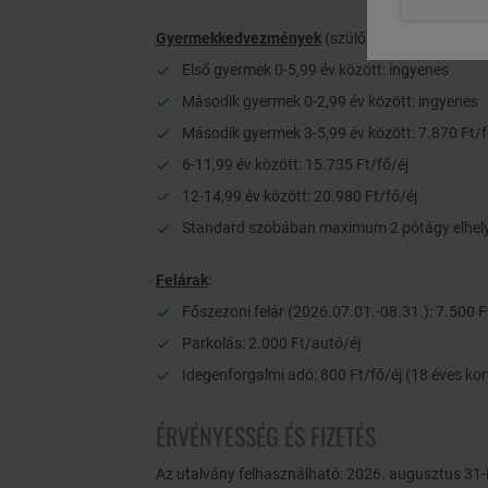
Gyermekkedvezmények
(szülőkkel egy szobában
Első gyermek 0-5,99 év között: ingyenes
Második gyermek 0-2,99 év között: ingyenes
Második gyermek 3-5,99 év között: 7.870 Ft/f
6-11,99 év között: 15.735 Ft/fő/éj
12-14,99 év között: 20.980 Ft/fő/éj
Standard szobában maximum 2 pótágy elhelyez
Felárak
:
Főszezoni felár (2026.07.01.-08.31.): 7.500 F
Parkolás: 2.000 Ft/autó/éj
Idegenforgalmi adó: 800 Ft/fő/éj (18 éves kor
ÉRVÉNYESSÉG ÉS FIZETÉS
Az utalvány felhasználható: 2026. augusztus 31