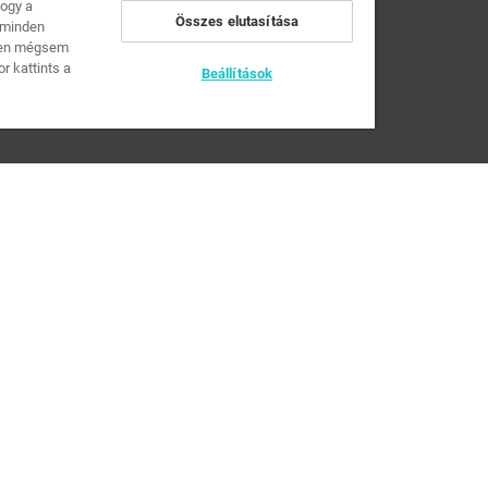
hogy a
Összes elutasítása
s minden
iben mégsem
r kattints a
Beállítások