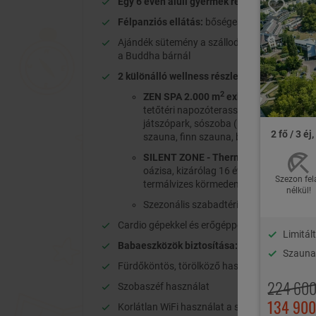
Egy 6 éven aluli gyermek részére ingyenes
Félpanziós ellátás:
bőséges büféreggeli és 
Ajándék sütemény a szálloda saját kézműves 
a Buddha bárnál
2 különálló wellness részleg korlátlan hasz
2
ZEN SPA
2.000 m
exkluzív fürdő- és 
tetőtéri napozóterasszal, gyermek élmé
játszópark, sószoba (Himalájai és Para
2 fő / 3 éj
szauna, finn szauna, bio szauna
SILENT ZONE - Thermal & Spa, a felnőt
oázisa, kizárólag 16 év feletti vendégek
Szezon fel
termálvizes körmedence, tepidárium, tá
nélkül!
Szezonális szabadtéri
strandmedence
n
Cardio gépekkel és erőgéppel felszerelt
fitne
Limitá
Babaeszközök biztosítása:
kiságy, utazóágy,
Szaunav
Fürdőköntös, törölköző használat
224 600
Szobaszéf használat
134 900
Korlátlan WiFi használat a szálloda épületéb