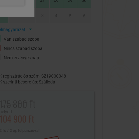
24
25
26
27
28
29
30
31
1
2
3
4
5
6
elmagyarázat
Van szabad szoba
Nincs szabad szoba
Nem érvényes nap
 regisztrációs szám: SZ19000048
 szerinti besorolás: Szálloda
175 800 Ft
helyett
104 900 Ft
2 fő / 2 éj, félpanzióval