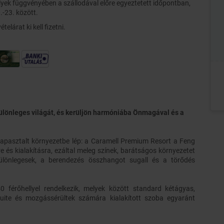
elyek függvényében a szállodával előre egyeztetett időpontban,
.-23. között.
telárat ki kell fizetni.
ülönleges világát, és kerüljön harmóniába Önmagával és a
apasztalt környezetbe lép: a Caramell Premium Resort a Feng
e és kialakításra, ezáltal meleg színek, barátságos környezetet
különlegesek, a berendezés összhangot sugall és a törődés
férőhellyel rendelkezik, melyek között standard kétágyas,
uite és mozgássérültek számára kialakított szoba egyaránt