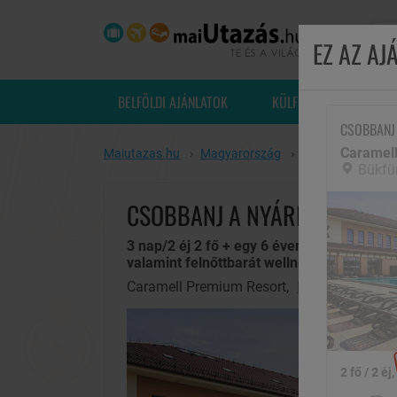
EZ AZ A
BELFÖLDI AJÁNLATOK
KÜLFÖLDI UTAK
CSOBBANJ
Caramel
Maiutazas.hu
Magyarország
Bükfürdő
Car
Bükfü
CSOBBANJ A NYÁRBA BÜKFÜ
3 nap/2 éj 2 fő + egy 6 éven aluli gyermek
valamint felnőttbarát wellness-sziget korl
Caramell Premium Resort,
Bükfürdő
2 fő / 2 éj