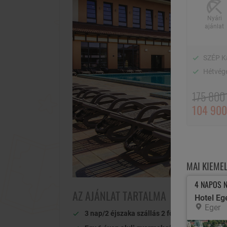
Nyári
ajánlat
SZÉP K
Hétvégé
175 800 
104 900
MAI KIEME
4 NAPOS N
AZ AJÁNLAT TARTALMA
Hotel Eg
Eger
3 nap/2 éjszaka szállás 2 fő részére
standar