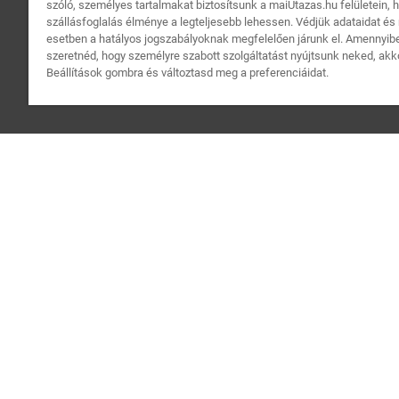
szóló, személyes tartalmakat biztosítsunk a maiUtazas.hu felületein, 
szállásfoglalás élménye a legteljesebb lehessen. Védjük adataidat é
esetben a hatályos jogszabályoknak megfelelően járunk el. Amenny
szeretnéd, hogy személyre szabott szolgáltatást nyújtsunk neked, akko
Beállítások gombra és változtasd meg a preferenciáidat.