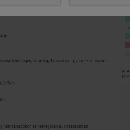
, pótágyon történő elhelyezés esetén):
J
ő/éj
ése lehetséges, kizárólag 14 éven aluli gyermekek részére.
NTAK
NTAK
t/2 fő/éj
tól)
-ig hétköznapokon és hétvégéken is. Főszezonban