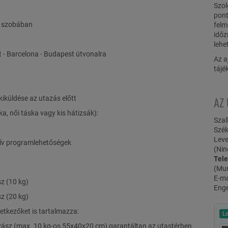
Szol
pont
as szobában
felm
időz
lehe
st - Barcelona - Budapest útvonalra
Az a
tájé
küldése az utazás előtt
AZ
, női táska vagy kis hátizsák):
Szal
Szék
Leve
tív programlehetőségek
(Nin
Tel
(Mu
E-ma
z (10 kg)
Eng
z (20 kg)
etkezőket is tartalmazza:
L
ász (max. 10 kg-os 55x40x20 cm) garantáltan az utastérben