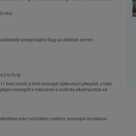
ő/retúr
zálláshely kategóriájától függ az alábbiak szerint:
 4,5 €/fő/éj
7 éves kortól, a fenti összegek tájékoztató jellegűek, a helyi
leges összegről a helyszínen a szálloda alkalmazottja ad
elküldése után tud küldeni, melyhez javasoljuk átutalásos