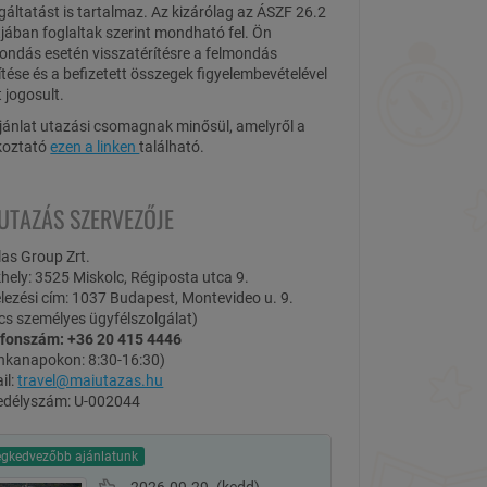
gáltatást is tartalmaz. Az kizárólag az ÁSZF 26.2
jában foglaltak szerint mondható fel. Ön
ondás esetén visszatérítésre a felmondás
ítése és a befizetett összegek figyelembevételével
t jogosult.
jánlat utazási csomagnak minősül, amelyről a
koztató
ezen a linken
található.
 UTAZÁS SZERVEZŐJE
las Group Zrt.
hely: 3525 Miskolc, Régiposta utca 9.
lezési cím: 1037 Budapest, Montevideo u. 9.
cs személyes ügyfélszolgálat)
efonszám: +36 20 415 4446
nkanapokon: 8:30-16:30)
il:
travel@maiutazas.hu
edélyszám: U-002044
egkedvezőbb ajánlatunk