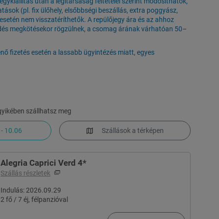
ykiállítás után a légitársaság feltételei szerint módosíthatók,
ások (pl. fix ülőhely, elsőbbségi beszállás, extra poggyász,
setén nem visszatéríthetők. A repülőjegy ára és az ahhoz
ődés megkötésekor rögzülnek, a csomag árának várhatóan 50–
énő fizetés esetén a lassabb ügyintézés miatt, egyes
gyikében szállhatsz meg
- 10.06
Szállások a térképen
Alegria Caprici Verd 4*
Szállás részletek
Indulás:
2026.09.29
2 fő / 7 éj, félpanzióval