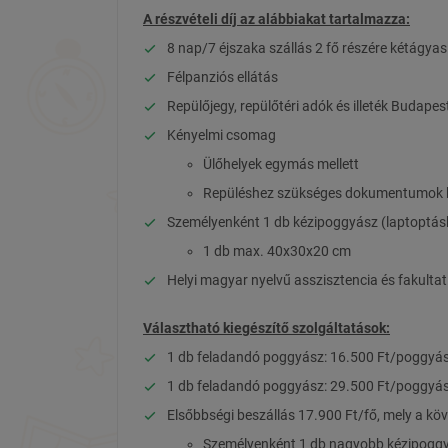
A részvételi díj az alábbiakat tartalmazza:
8 nap/7 éjszaka szállás 2 fő részére kétágy
Félpanziós ellátás
Repülőjegy, repülőtéri adók és illeték Budape
Kényelmi csomag
Ülőhelyek egymás mellett
Repüléshez szükséges dokumentumok ki
Személyenként 1 db kézipoggyász (laptoptáska
1 db max. 40x30x20 cm
Helyi magyar nyelvű asszisztencia és fakulta
Választható kiegészítő szolgáltatások:
1 db feladandó poggyász: 16.500 Ft/poggyás
1 db feladandó poggyász: 29.500 Ft/poggyás
Elsőbbségi beszállás 17.900 Ft/fő, mely a köv
Személyenként 1 db nagyobb kézipoggy