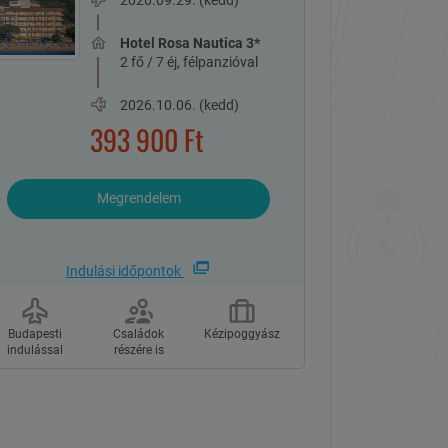
2026.09.29. (kedd)
Hotel Rosa Nautica 3*
2 fő / 7 éj, félpanzióval
2026.10.06. (kedd)
393 900
Ft
Megrendelem
Indulási időpontok
Budapesti
Családok
Kézipoggyász
indulással
részére is