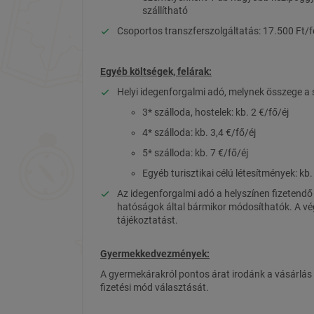
szállítható
Csoportos transzferszolgáltatás: 17.500 Ft/f
Egyéb költségek, felárak:
Helyi idegenforgalmi adó, melynek összege a s
3* szálloda, hostelek: kb. 2 €/fő/éj
4* szálloda: kb. 3,4 €/fő/éj
5* szálloda: kb. 7 €/fő/éj
Egyéb turisztikai célú létesítmények: kb.
Az idegenforgalmi adó a helyszínen fizetendő 1
hatóságok által bármikor módosíthatók. A vég
tájékoztatást.
Gyermekkedvezmények:
A gyermekárakról pontos árat irodánk a vásárlás 
fizetési mód választását.