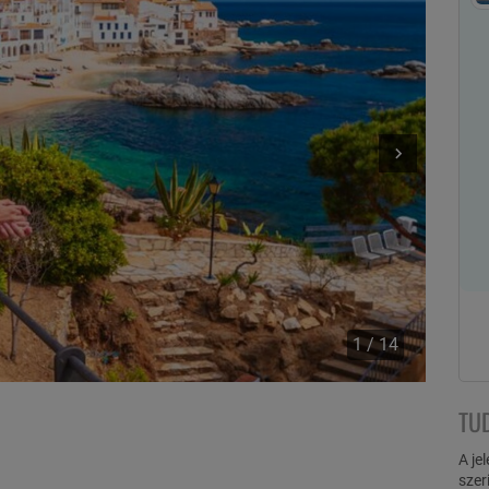
1 / 14
TU
A je
szer