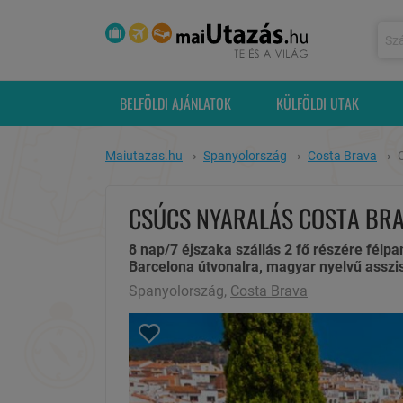
BELFÖLDI AJÁNLATOK
KÜLFÖLDI UTAK
Maiutazas.hu
Spanyolország
Costa Brava
CSÚCS NYARALÁS COSTA BRA
8 nap/7 éjszaka szállás 2 fő részére félpan
Barcelona útvonalra, magyar nyelvű asszi
Spanyolország,
Costa Brava