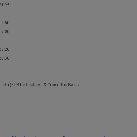
21:25
15:50
19:00
08:20
20:30
hető (EUB biztosító Air & Cruise Top Bázis