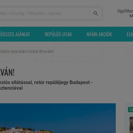
Ügyfélsz
M
ÖSSZES AJÁNLAT
REPÜLŐS UTAK
NYÁRI AKCIÓK
ÉL
Csúcs nyaralás Costa Braván!
VÁN!
ziós ellátással, retúr repülőjegy Budapest -
sztenciával
L