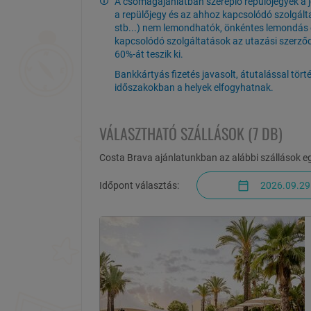
A csomagajánlatban szereplő repülőjegyek a jeg
a repülőjegy és az ahhoz kapcsolódó szolgáltat
stb...) nem lemondhatók, önkéntes lemondás e
kapcsolódó szolgáltatások az utazási szerz
60%-át teszik ki.
Bankkártyás fizetés javasolt, átutalással tört
időszakokban a helyek elfogyhatnak.
VÁLASZTHATÓ SZÁLLÁSOK (7 DB)
Costa Brava ajánlatunkban az alábbi szállások e
Időpont választás:
2026.09.29 