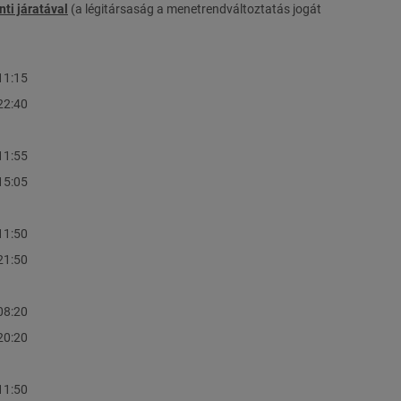
ti járatával
(a légitársaság a menetrendváltoztatás jogát
11:15
22:40
11:55
15:05
11:50
21:50
08:20
20:20
11:50