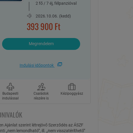
2 fő / 7 éj, félpanzióval
2026.10.06. (kedd)
393 900
Ft
Megrendelem
Indulási időpontok
Budapesti
Családok
Kézipoggyász
indulással
részére is
DNIVALÓK
len Ajánlat szerint létrejövő Szerződés az ÁSZF
inti „nem lemondható”, ill. „nem visszatéríthető”