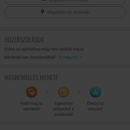
sportolni vágyó vendégünk részére! Válassza a 25 méter hosszú
úszómedencét, mely tökéletes az aktív kikapcsolódásra, vagy
Megnézem az útvonalat
kényeztesse magát az óriás pezsgőmedencében. Gyermekeknek
ajánljuk a kültéri gyermekmedencét, mely szezonális nyitva
tartással üzemel. Az Abacus Szaunavilágban finn szauna, infra
szauna és gőzkabin biztosít lehetőséget a relaxálásra és a jó
HOZZÁSZÓLÁSOK
közérzet megteremtésére.
Az Abacus Bowling Bárban a bowling mellett csocsó, darts és
Ehhez az ajánlathoz még nem szóltak hozzá
billiárd nyújt szórakozási lehetőségeket kicsiknek és nagyoknak
Kérdésed van, hozzászólnál?
Írj nekünk!
egyaránt.
MEGRENDELÉS MENETE
Vedd meg az
Egyeztess
Élvezd az
ajánlatot!
időpontot a
utazást!
szállással!