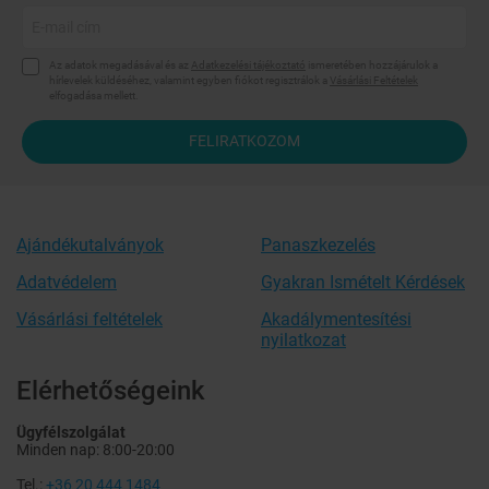
Az adatok megadásával és az
Adatkezelési tájékoztató
ismeretében hozzájárulok a
hírlevelek küldéséhez, valamint egyben fiókot regisztrálok a
Vásárlási Feltételek
elfogadása mellett.
FELIRATKOZOM
Ajándékutalványok
Panaszkezelés
Adatvédelem
Gyakran Ismételt Kérdések
Vásárlási feltételek
Akadálymentesítési
nyilatkozat
Elérhetőségeink
Ügyfélszolgálat
Minden nap: 8:00-20:00
Tel.:
+36 20 444 1484