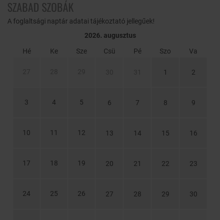
SZABAD SZOBÁK
A foglaltsági naptár adatai tájékoztató jellegűek!
2026. augusztus
Hé
Ke
Sze
Csü
Pé
Szo
Va
27
28
29
30
31
1
2
3
4
5
6
7
8
9
10
11
12
13
14
15
16
17
18
19
20
21
22
23
24
25
26
27
28
29
30