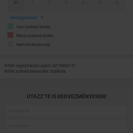
31
1
2
3
4
5
6
Jelmagyarázat
Van szabad szoba
Nincs szabad szoba
Nem érvényes nap
NTAK regisztrációs szám: SZ19000157
NTAK szerinti besorolás: Szálloda
UTAZZ TE IS KEDVEZMÉNYESEN!