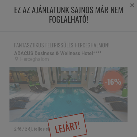
×
EZ AZ AJÁNLATUNK SAJNOS MÁR NEM
FOGLALHATÓ!
FANTASZTIKUS FELFRISSÜLÉS HERCEGHALMON!
ABACUS Business & Wellness Hotel****,
Herceghalom
FANTASZTIKUS FELFRISSÜLÉS HERCEGHALMON!
ABACUS Business & Wellness Hotel****
Herceghalom
-16%
LEJÁRT!
2 fő / 2 éj, teljes ellátással
1 / 30