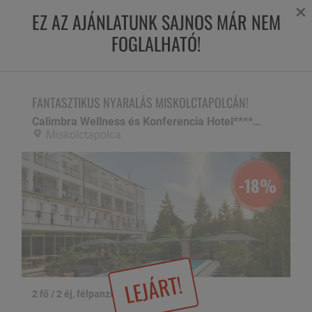
×
EZ AZ AJÁNLATUNK SAJNOS MÁR NEM
FOGLALHATÓ!
FANTASZTIKUS NYARALÁS MISKOLCTAPOLCÁN!
Calimbra Wellness és Konferencia Hotel****superior,
Miskolctapolca
FANTASZTIKUS NYARALÁS MISKOLCTAPOLCÁN!
Calimbra Wellness és Konferencia Hotel****superior
Miskolctapolca
-18%
LEJÁRT!
2 fő / 2 éj, félpanzióval