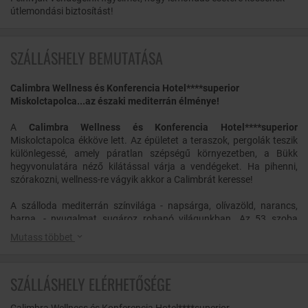
útlemondási biztosítást!
SZÁLLÁSHELY BEMUTATÁSA
Calimbra Wellness és Konferencia Hotel****superior
Miskolctapolca...az északi mediterrán élménye!
A
Calimbra Wellness és Konferencia Hotel****superior
Miskolctapolca ékköve lett. Az épületet a teraszok, pergolák teszik
különlegessé, amely páratlan szépségű környezetben, a Bükk
hegyvonulatára néző kilátással várja a vendégeket. Ha pihenni,
szórakozni, wellness-re vágyik akkor a Calimbrát keresse!
A szálloda mediterrán színvilága - napsárga, olívazöld, narancs,
barna, - nyugalmat sugároz rohanó világunkban. Az 53 szoba
nyugtató hangulattal, a jázmin, a bogáncs és a komló elegáns
Mutass többet
színeivel, bézs és pezsgő színű stílusos bútorokkal, modern
fürdőszobával várja a vendégeket. A hotel 14 db superior szobával,
27 db családi superior szobával, 2 db luxus superior szobával, 6 db
SZÁLLÁSHELY ELÉRHETŐSÉGE
de luxe apartmannal, 2 db exkluzív apartmannal szolgálja a
vendégek kényelmét.