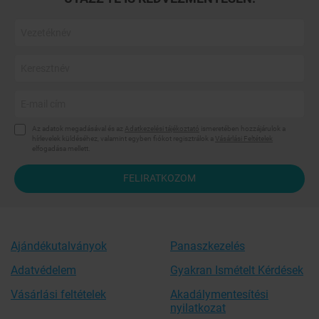
Az adatok megadásával és az
Adatkezelési tájékoztató
ismeretében hozzájárulok a
hírlevelek küldéséhez, valamint egyben fiókot regisztrálok a
Vásárlási Feltételek
elfogadása mellett.
FELIRATKOZOM
Ajándékutalványok
Panaszkezelés
Adatvédelem
Gyakran Ismételt Kérdések
Vásárlási feltételek
Akadálymentesítési
nyilatkozat