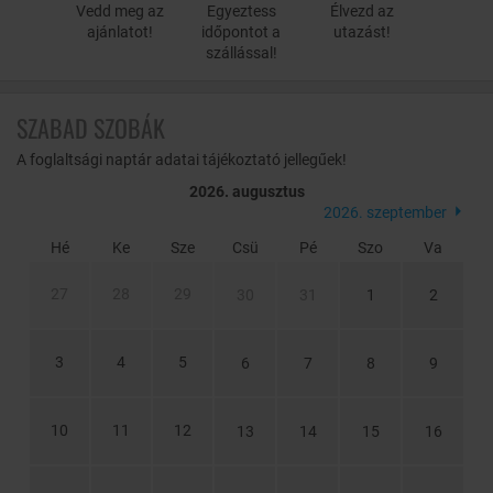
Vedd meg az
Egyeztess
Élvezd az
A barlangba vájt
sziklakápolna
ajánlatot!
időpontot a
utazást!
szállással!
SZABAD SZOBÁK
A foglaltsági naptár adatai tájékoztató jellegűek!
2026. augusztus
2026. szeptember
Hé
Ke
Sze
Csü
Pé
Szo
Va
27
28
29
30
31
1
2
3
4
5
6
7
8
9
10
11
12
13
14
15
16