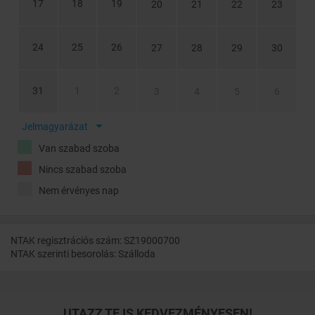
17
18
19
20
21
22
23
24
25
26
27
28
29
30
31
1
2
3
4
5
6
Jelmagyarázat
Van szabad szoba
Nincs szabad szoba
Nem érvényes nap
NTAK regisztrációs szám: SZ19000700
NTAK szerinti besorolás: Szálloda
UTAZZ TE IS KEDVEZMÉNYESEN!