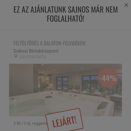
×
EZ AZ AJÁNLATUNK SAJNOS MÁR NEM
FOGLALHATÓ!
FELTÖLTŐDÉS A BALATON-FELVIDÉKEN!
Dobosi Birtokközpont,
Szentantalfa
FELTÖLTŐDÉS A BALATON-FELVIDÉKEN!
Dobosi Birtokközpont
Szentantalfa
-44%
LEJÁRT!
2 fő / 2 éj, reggelivel
1 / 33