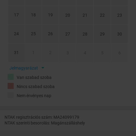
17
18
19
20
21
22
23
24
25
26
27
28
29
30
31
1
2
3
4
5
6
Jelmagyarázat
Van szabad szoba
Nincs szabad szoba
Nem érvényes nap
NTAK regisztrációs szám: MA24099179
NTAK szerinti besorolás: Magánszálláshely