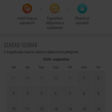
A Birtokközpont ideális kiindulópont a Balaton-felvidék
felfedezéséhez. A környéken számos kirándulási lehetőség várja az
aktív pihenés kedvelőit, legyen szó túrázásról, kerékpározásról vagy
Vedd meg az
Egyeztess
Élvezd az
akár horgászatról. A közeli Balaton-part pedig tökéletes helyszín a
ajánlatot!
időpontot a
utazást!
vízi sportok szerelmeseinek.
szállással!
SZABAD SZOBÁK
A foglaltsági naptár adatai tájékoztató jellegűek!
2026. augusztus
Hé
Ke
Sze
Csü
Pé
Szo
Va
27
28
29
30
31
1
2
3
4
5
6
7
8
9
10
11
12
13
14
15
16