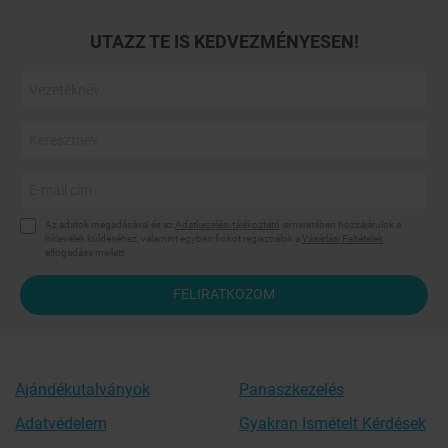
UTAZZ TE IS KEDVEZMÉNYESEN!
Az adatok megadásával és az
Adatkezelési tájékoztató
ismeretében hozzájárulok a
hírlevelek küldéséhez, valamint egyben fiókot regisztrálok a
Vásárlási Feltételek
elfogadása mellett.
FELIRATKOZOM
Ajándékutalványok
Panaszkezelés
Adatvédelem
Gyakran Ismételt Kérdések