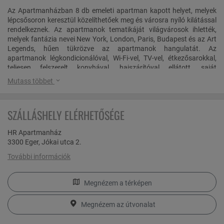
Az Apartmanházban 8 db emeleti apartman kapott helyet, melyek
lépcsősoron keresztül közelíthetőek meg és városra nyíló kilátással
rendelkeznek. Az apartmanok tematikáját világvárosok ihlették,
melyek fantázia nevei New York, London, Paris, Budapest és az Art
Legends, hűen tükrözve az apartmanok hangulatát. Az
apartmanok légkondicionálóval, Wi-Fi-vel, TV-vel, étkezősarokkal,
teljesen felszerelt konyhával, hajszárítóval ellátott, saját
fürdőszobával rendelkeznek. A fiatalos, tágas apartmanokban
Mutass többet
mikrohullámú sütő, hűtőszekrény, tűzhely és vízforraló szintén
biztosított. A kellemes, nyugodt környezetben és 3 emeleten
elhelyezkedő apartmanok városra vagy sétálóutcára néző
SZÁLLÁSHELY ELÉRHETŐSÉGE
kilátással rendelkeznek. Az apartmanok tökéletes lehetőséget
nyújtanak mind a pihenésre, kikapcsolódásra vágyóknak,
HR Apartmanház
családoknak, pároknak, mind pedig az üzleti útra érkezőknek.
3300 Eger, Jókai utca 2.
Egerben, Magyarország legendákkal teli városában ezeréves
További információk
történelem, barokk környezet, finom borok, vendégszeretet és
színes programok várják az ide látogatókat. A város látnivalói
mellett fürdőzésre, bringázásra és túrázásra is van lehetőség. Eger
Megnézem a térképen
kiemelt turisztikai központ, ahol egész évben szórakoztatóbbnál
szórakoztatóbb és izgalmas programok várják az ide érkezőket.
Megnézem az útvonalat