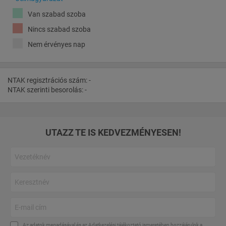
Van szabad szoba
Nincs szabad szoba
Nem érvényes nap
NTAK regisztrációs szám: -
NTAK szerinti besorolás: -
UTAZZ TE IS KEDVEZMÉNYESEN!
Az adatok megadásával és az
Adatkezelési tájékoztató
ismeretében hozzájárulok a