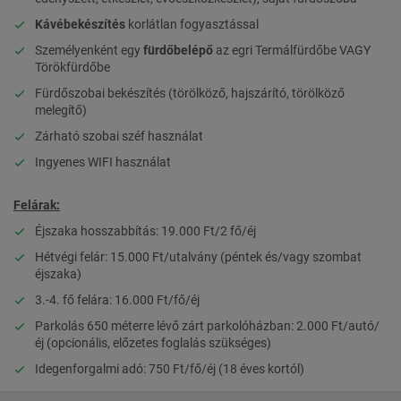
K
ávébekészítés
korlátlan fogyasztással
Személyenként egy
fürdőbelépő
az egri Termálfürdőbe VAGY
Törökfürdőbe
Fürdőszobai bekészítés (törölköző, hajszárító, törölköző
melegítő)
Zárható szobai széf használat
Ingyenes WIFI használat
Felárak:
Éjszaka hosszabbítás: 19.000 Ft/2 fő/éj
Hétvégi felár: 15.000 Ft/utalvány (péntek és/vagy szombat
éjszaka)
3.-4. fő felára: 16.000 Ft/fő/éj
Parkolás 650 méterre lévő zárt parkolóházban: 2.000 Ft/autó/
éj (opcionális, előzetes foglalás szükséges)
Idegenforgalmi adó: 750 Ft/fő/éj (18 éves kortól)