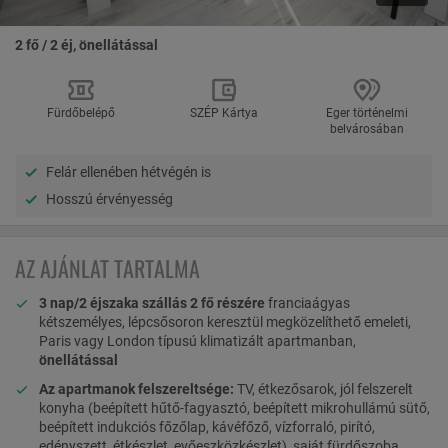
2 fő / 2 éj, önellátással
Fürdőbelépő
SZÉP Kártya
Eger történelmi
belvárosában
Felár ellenében hétvégén is
Hosszú érvényesség
AZ AJÁNLAT TARTALMA
3 nap/2 éjszaka szállás 2 fő részére
franciaágyas
kétszemélyes, lépcsősoron keresztül megközelíthető emeleti,
Paris vagy London típusú klimatizált apartmanban,
önellátással
Az apartmanok felszereltsége:
TV, étkezősarok, jól felszerelt
konyha (beépített hűtő-fagyasztó, beépített mikrohullámú sütő,
beépített indukciós főzőlap, kávéfőző, vízforraló, pirító,
edényszett, étkészlet, evőeszközkészlet), saját fürdőszoba