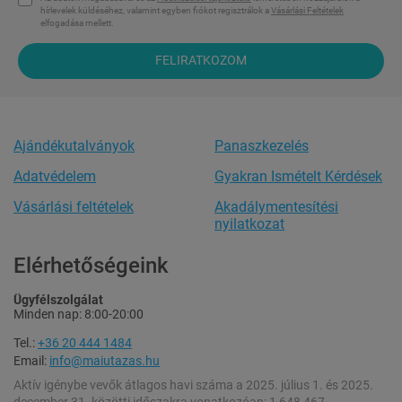
hírlevelek küldéséhez, valamint egyben fiókot regisztrálok a
Vásárlási Feltételek
elfogadása mellett.
FELIRATKOZOM
Ajándékutalványok
Panaszkezelés
Adatvédelem
Gyakran Ismételt Kérdések
Vásárlási feltételek
Akadálymentesítési
nyilatkozat
Elérhetőségeink
Ügyfélszolgálat
Minden nap: 8:00-20:00
Tel.:
+36 20 444 1484
Email:
info@maiutazas.hu
Aktív igénybe vevők átlagos havi száma a 2025. július 1. és 2025.