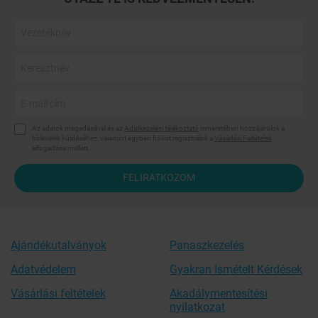
Az adatok megadásával és az
Adatkezelési tájékoztató
ismeretében hozzájárulok a
hírlevelek küldéséhez, valamint egyben fiókot regisztrálok a
Vásárlási Feltételek
elfogadása mellett.
FELIRATKOZOM
Ajándékutalványok
Panaszkezelés
Adatvédelem
Gyakran Ismételt Kérdések
Vásárlási feltételek
Akadálymentesítési
nyilatkozat