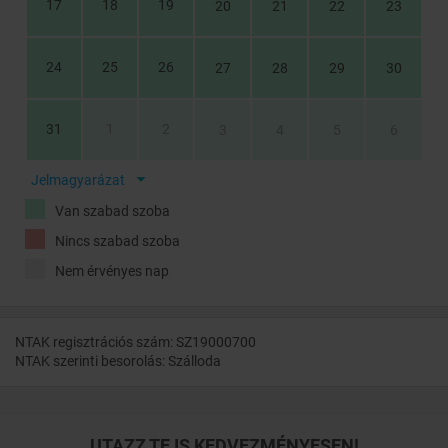
17
18
19
20
21
22
23
24
25
26
27
28
29
30
31
1
2
3
4
5
6
Jelmagyarázat
Van szabad szoba
Nincs szabad szoba
Nem érvényes nap
NTAK regisztrációs szám: SZ19000700
NTAK szerinti besorolás: Szálloda
UTAZZ TE IS KEDVEZMÉNYESEN!