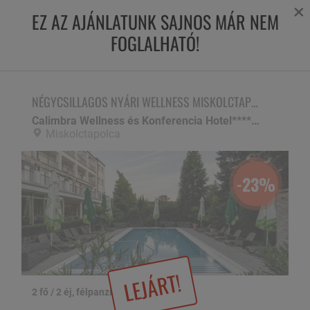
×
EZ AZ AJÁNLATUNK SAJNOS MÁR NEM
FOGLALHATÓ!
NÉGYCSILLAGOS NYÁRI WELLNESS MISKOLCTAPOLCÁN!
Calimbra Wellness és Konferencia Hotel****superior,
Miskolctapolca
NÉGYCSILLAGOS NYÁRI WELLNESS MISKOLCTAPOLCÁN!
Calimbra Wellness és Konferencia Hotel****superior
Miskolctapolca
-23%
LEJÁRT!
2 fő / 2 éj, félpanzióval