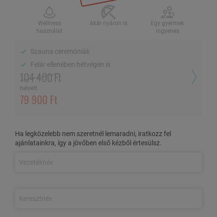
1 / 48
Wellness
Akár nyáron is
Egy gyermek
2 fő / 2 éj, félpanzióval
használat
ingyenes
Szauna ceremóniák
Wellness használat
Felár ellenében hétvégén is
Akár nyáron is
Egy gyermek ingyenes
104 400 Ft
Szauna ceremóniák
helyett
79 900 Ft
Felár ellenében hétvégén is
AZ AJÁNLAT TARTALMA
Ha legközelebb nem szeretnél lemaradni, iratkozz fel
ajánlatainkra, így a jövőben első kézből értesülsz.
3 nap/2 éjszaka szállás 2 fő részére
légkondicionált superior
szobában
Egy 6 éven aluli gyermek részére ingyenes
Pezsgős svédasztalos vagy menüválasztásos reggeli
minden
nap gyümölcslevekkel, kávéautomatával
Svédasztalos vagy menüválasztásos vacsora
a szálloda