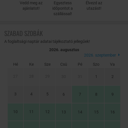
Vedd meg az
Egyeztess
Élvezd az
A barlangba vájt
sziklakápolna
ajánlatot!
időpontot a
utazást!
szállással!
SZABAD SZOBÁK
A foglaltsági naptár adatai tájékoztató jellegűek!
2026. augusztus
2026. szeptember
Hé
Ke
Sze
Csü
Pé
Szo
Va
27
28
29
30
31
1
2
3
4
5
6
7
8
9
10
11
12
13
14
15
16