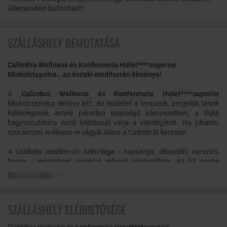
útlemondási biztosítást!
SZÁLLÁSHELY BEMUTATÁSA
Calimbra Wellness és Konferencia Hotel****superior
Miskolctapolca...az északi mediterrán élménye!
A
Calimbra Wellness és Konferencia Hotel****superior
Miskolctapolca ékköve lett. Az épületet a teraszok, pergolák teszik
különlegessé, amely páratlan szépségű környezetben, a Bükk
hegyvonulatára néző kilátással várja a vendégeket. Ha pihenni,
szórakozni, wellness-re vágyik akkor a Calimbrát keresse!
A szálloda mediterrán színvilága - napsárga, olívazöld, narancs,
barna, - nyugalmat sugároz rohanó világunkban. Az 53 szoba
nyugtató hangulattal, a jázmin, a bogáncs és a komló elegáns
Mutass többet
színeivel, bézs és pezsgő színű stílusos bútorokkal, modern
fürdőszobával várja a vendégeket. A hotel 14 db superior szobával,
27 db családi superior szobával, 2 db luxus superior szobával, 6 db
SZÁLLÁSHELY ELÉRHETŐSÉGE
de luxe apartmannal, 2 db exkluzív apartmannal szolgálja a
vendégek kényelmét.