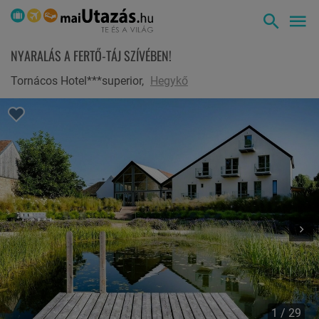
NYARALÁS A FERTŐ-TÁJ SZÍVÉBEN!
Tornácos Hotel***superior,
Hegykő
1 / 29