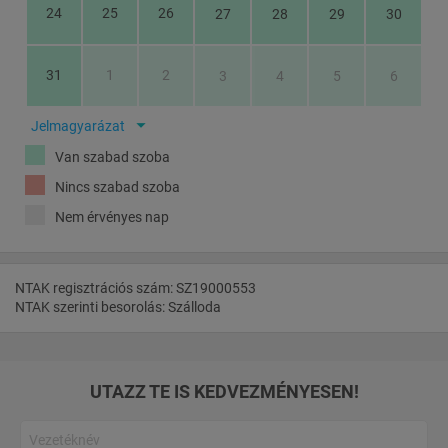
24
25
26
27
28
29
30
31
1
2
3
4
5
6
Jelmagyarázat
Van szabad szoba
Nincs szabad szoba
Nem érvényes nap
NTAK regisztrációs szám: SZ19000553
NTAK szerinti besorolás: Szálloda
UTAZZ TE IS KEDVEZMÉNYESEN!