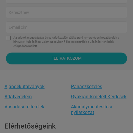
Az adatok megadásával és az
Adatkezelési tájékoztató
ismeretében hozzájárulok a
hírlevelek küldéséhez, valamint egyben fiókot regisztrálok a
Vásárlási Feltételek
elfogadása mellett.
FELIRATKOZOM
Ajándékutalványok
Panaszkezelés
Adatvédelem
Gyakran Ismételt Kérdések
Vásárlási feltételek
Akadálymentesítési
nyilatkozat
Elérhetőségeink