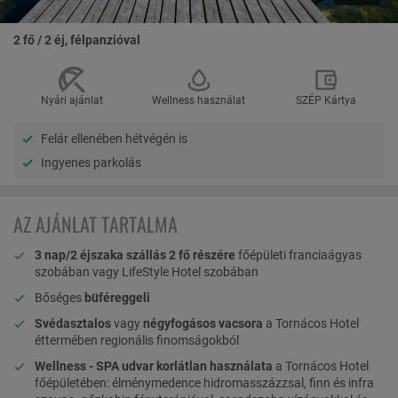
2 fő / 2 éj, félpanzióval
Nyári ajánlat
Wellness használat
SZÉP Kártya
Felár ellenében hétvégén is
Ingyenes parkolás
AZ AJÁNLAT TARTALMA
3 nap/2 éjszaka szállás 2 fő részére
főépületi franciaágyas
szobában vagy LifeStyle Hotel szobában
Bőséges
büféreggeli
Svédasztalos
vagy
négyfogásos vacsora
a Tornácos Hotel
éttermében regionális finomságokból
Wellness - SPA udvar korlátlan használata
a Tornácos Hotel
főépületében: élménymedence hidromasszázzsal, finn és infra