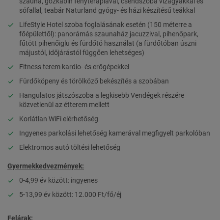
szauna, gőzkabin fényterápiával, csendszoba vízágyakkal és
sófallal, teabár Naturland gyógy- és házi készítésű teákkal
LifeStyle Hotel szoba foglalásának esetén (150 méterre a
főépülettől): panorámás szaunaház jacuzzival, pihenőpark,
fűtött pihenőiglu és fürdőtó használat (a fürdőtóban úszni
májustól, időjárástól függően lehetséges)
Fitness terem kardio- és erőgépekkel
Fürdőköpeny és törölköző bekészítés a szobában
Hangulatos játszószoba a legkisebb Vendégek részére
közvetlenül az étterem mellett
Korlátlan WiFi elérhetőség
Ingyenes parkolási lehetőség kamerával megfigyelt parkolóban
Elektromos autó töltési lehetőség
Gyermekkedvezmények:
0-4,99 év között: ingyenes
5-13,99 év között: 12.000 Ft/fő/éj
Felárak: