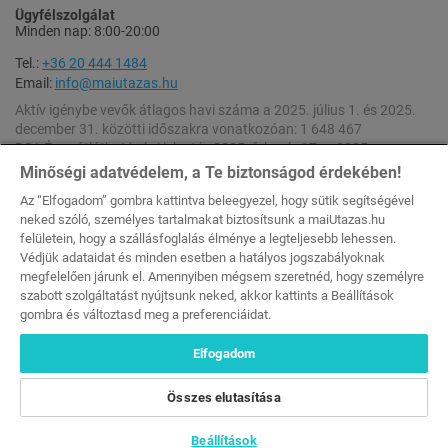
Ügyfélszolgálat
Minden nap: 8:00-20:00
Tel.:
+36 20 444 1484
Email:
info@maiutazas.hu
Aktív igénybe vevők átlagos havi száma a 2025. július 1. és 2025.
december 31. közötti időszakra vonatkozóan: 1 648 467
DSA Éves átláthatósági jelentés 2025. február 17. – 2025.
december 31. [
Letöltés
]
Minőségi adatvédelem, a Te biztonságod érdekében!
DSA Éves átláthatósági jelentés 2024. február 17. – 2025. február
Az “Elfogadom” gombra kattintva beleegyezel, hogy sütik segítségével
16. [
Letöltés
]
neked szóló, személyes tartalmakat biztosítsunk a maiUtazas.hu
felületein, hogy a szállásfoglalás élménye a legteljesebb lehessen.
A weboldalon feltüntetett kedvezmények a szállások napi szobaáraiból (rack
Védjük adataidat és minden esetben a hatályos jogszabályoknak
rate) számolódnak.
megfelelően járunk el. Amennyiben mégsem szeretnéd, hogy személyre
Minden Jog Fenntartva © 2026 maiutazas.hu (MKEH Engedélyszám: U-
szabott szolgáltatást nyújtsunk neked, akkor kattints a Beállítások
002044 [Szallas Group Zrt.])
gombra és változtasd meg a preferenciáidat.
-35%
-35%
Elfogadom
123 561 Ft
123 561 Ft
79 900 Ft
79 900 Ft
Összes elutasítása
2 fő / 2 éj, félpanzióval
2 fő / 2 éj, félpanzióval
Megrendelem
Megrendelem
Beállítások