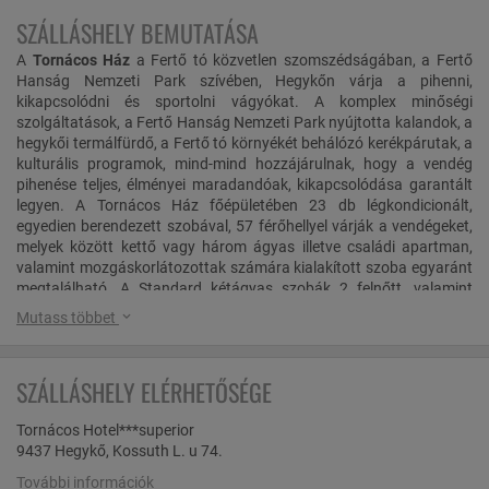
SZÁLLÁSHELY BEMUTATÁSA
A
Tornácos Ház
a Fertő tó közvetlen szomszédságában, a Fertő
Hanság Nemzeti Park szívében, Hegykőn várja a pihenni,
kikapcsolódni és sportolni vágyókat. A komplex minőségi
szolgáltatások, a Fertő Hanság Nemzeti Park nyújtotta kalandok, a
hegykői termálfürdő, a Fertő tó környékét behálózó kerékpárutak, a
kulturális programok, mind-mind hozzájárulnak, hogy a vendég
pihenése teljes, élményei maradandóak, kikapcsolódása garantált
legyen. A Tornácos Ház főépületében 23 db légkondicionált,
egyedien berendezett szobával, 57 férőhellyel várják a vendégeket,
melyek között kettő vagy három ágyas illetve családi apartman,
valamint mozgáskorlátozottak számára kialakított szoba egyaránt
megtalálható. A Standard kétágyas szobák 2 felnőtt, valamint
pótágyon gyermek elhelyezésére alkalmasak. A szobákban TV,
Mutass többet
hűtőszekrény, széf, légkondicionáló, WI-FI internetkapcsolat
szolgálja a vendégek kényelmét. A fürdőszobák zuhanykabinnal és
hajszárítóval felszereltek. A teljesen felújított szobákban a pasztell,
SZÁLLÁSHELY ELÉRHETŐSÉGE
világos színek dominálnak, megteremtve ezzel a tökéletes
hangulatot a pihentető kikapcsolódáshoz. A természetes anyagok,
Tornácos Hotel***superior
hangulatvilágítás, liliomvirág motívumok, bézs textilanyagok és a
9437 Hegykő, Kossuth L. u 74.
madárcsicsergés garantálja a vidéki élményeket.
További információk