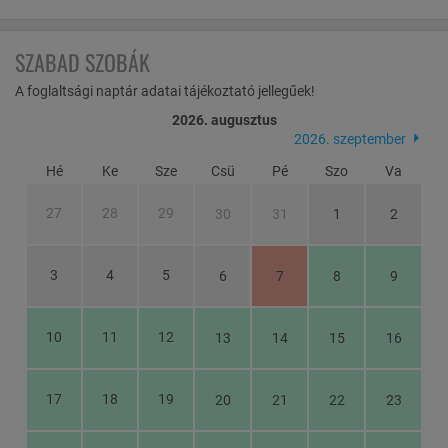
A Fertő-táj különös szépségű részén, a Fertő tó nádasokkal övezett
partja mellett fekszik Hegykő. A világörökség és a Fertő-Hanság
Nemzeti Park részeként Európa szerte híres só koncentrátumú
SZABAD SZOBÁK
gyógyhatású termálvizének, termálfürdőjének és gyönyörű
környezetének köszönhetően kedvelt turistacélpont. Az osztrák
A foglaltsági naptár adatai tájékoztató jellegűek!
határ közelsége miatt a külföldi vendégek körében is népszerű.
2026. augusztus
2026. szeptember
Hé
Ke
Sze
Csü
Pé
Szo
Va
27
28
29
30
31
1
2
3
4
5
6
7
8
9
10
11
12
13
14
15
16
17
18
19
20
21
22
23