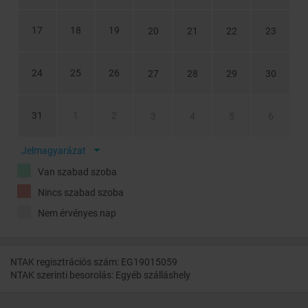
17
18
19
20
21
22
23
24
25
26
27
28
29
30
31
1
2
3
4
5
6
Jelmagyarázat
Van szabad szoba
Nincs szabad szoba
Nem érvényes nap
NTAK regisztrációs szám: EG19015059
NTAK szerinti besorolás: Egyéb szálláshely