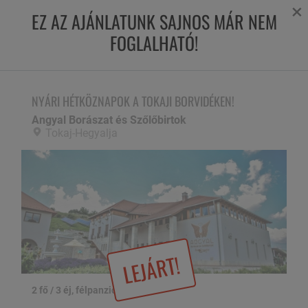
×
EZ AZ AJÁNLATUNK SAJNOS MÁR NEM
FOGLALHATÓ!
NYÁRI HÉTKÖZNAPOK A TOKAJI BORVIDÉKEN!
Angyal Borászat és Szőlőbirtok,
Tokaj-Hegyalja
NYÁRI HÉTKÖZNAPOK A TOKAJI BORVIDÉKEN!
Angyal Borászat és Szőlőbirtok
Tokaj-Hegyalja
LEJÁRT!
2 fő / 3 éj, félpanzióval
1 / 30