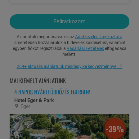
Borkóstoló
a borászat 6 féle borából a közel 1 km hosszú
borospincében
Szabadidő kellemes eltöltésére:
Feliratkozom
Helyben túrázási lehetőség a szálláshely mellett található
hegyen
Az adatok megadásával és az
Adatkezelési tájékoztató
ismeretében hozzájárulok a hírlevelek küldéséhez, valamint
Biliárd, társasjátékok használata
egyben fiókot regisztrálok a
Vásárlási Feltételek
elfogadása
mellett.
Felárak:
Idegenforgalmi adó: 300 Ft/fő/éj (18 éves kortól)
269+ aktuális ajánlatunk mindegyike kedvezménnyel
MAI KIEMELT AJÁNLATUNK
Programok:
Hétfő
4 NAPOS NYÁRI FÜRDŐZÉS EGERBEN!
14:00-18:00 Érkezés, vendégfogadás, fogadóital
Hotel Eger & Park
Eger
17:00-18:30 Feldolgozó üzem bemutatása, borkóstoló 6 féle
borból, hozzá magyaros ízelítő
19:00-20:00 Háromfogásos vacsora
-39%
Kedd - Szerda