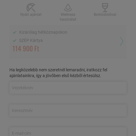
2 fő / 3 éj, félpanzióval
Nyári ajánlat
Wellness
Borkóstolóval
használat
Kizárólag hétköznapokon
Nyári ajánlat
Wellness használat
Borkóstolóval
SZÉP Kártya
114 900 Ft
Kizárólag hétköznapokon
SZÉP Kártya
Ha legközelebb nem szeretnél lemaradni, iratkozz fel
AZ AJÁNLAT TARTALMA
ajánlatainkra, így a jövőben első kézből értesülsz.
4 nap/3 éjszaka szállás 2 fő részére
kétágyas, klimatizált
szobában,
kizárólag hétköznapokon
Érkezéskor
fogadó ital
Félpanziós ellátás:
svédasztalos reggeli és háromfogásos
vacsora
Korlátlan Angyal Spa wellness sziget
használat: finn szauna,
jakuzzi, kültéri medence és jakuzzi (07:00-20:00 között)