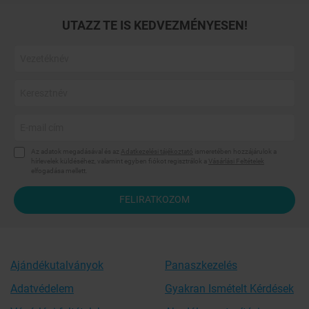
UTAZZ TE IS KEDVEZMÉNYESEN!
Az adatok megadásával és az
Adatkezelési tájékoztató
ismeretében hozzájárulok a
hírlevelek küldéséhez, valamint egyben fiókot regisztrálok a
Vásárlási Feltételek
elfogadása mellett.
FELIRATKOZOM
Ajándékutalványok
Panaszkezelés
Adatvédelem
Gyakran Ismételt Kérdések