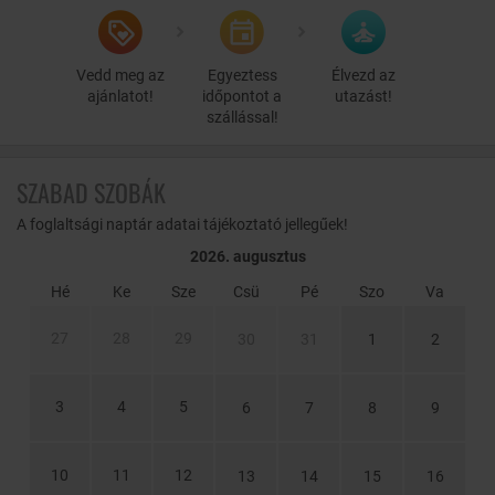
Vedd meg az
Egyeztess
Élvezd az
ajánlatot!
időpontot a
utazást!
szállással!
SZABAD SZOBÁK
A foglaltsági naptár adatai tájékoztató jellegűek!
2026. augusztus
Hé
Ke
Sze
Csü
Pé
Szo
Va
27
28
29
30
31
1
2
3
4
5
6
7
8
9
10
11
12
13
14
15
16