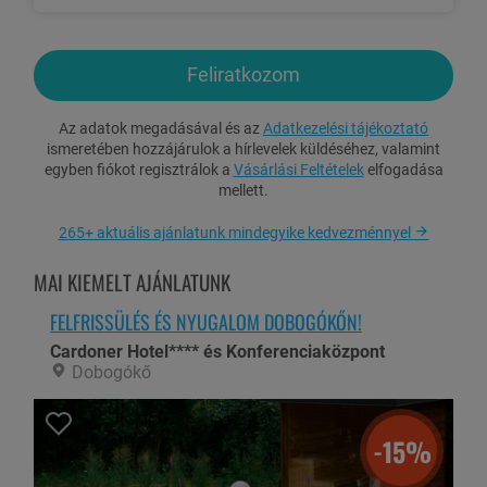
Kisállat (macska, kutya): 4.000 Ft/éj
Zárt parkoló használat: 2.500 Ft/szgk/nap
Feliratkozom
Idegenforgalmi adó: 700 Ft/fő/éj (18 éves kortól)
Érkezés 10-14 óráig, elutazás 9 óráig. Felhívjuk szíves figyelmét,
Az adatok megadásával és az
Adatkezelési tájékoztató
hogy a legkésőbbi érkezés időpontja 14 óra, későbbi érkezés
ismeretében hozzájárulok a hírlevelek küldéséhez, valamint
esetén kérjük telefonon jelezze, különben a foglalás törlődik!
egyben fiókot regisztrálok a
Vásárlási Feltételek
elfogadása
Későbbi érkezésnél és elutazásnál a szálláshely felárat számol
mellett.
fel.
265+ aktuális ajánlatunk mindegyike kedvezménnyel
ÉRVÉNYESSÉG ÉS FIZETÉS
MAI KIEMELT AJÁNLATUNK
Az utalvány felhasználható: 2025. december 20-ig kizárólag pénteki
FELFRISSÜLÉS ÉS NYUGALOM DOBOGÓKŐN!
érkezéssel. Főszezonban (2025.06.26.-08.30.) felár ellenében, a
Cardoner Hotel**** és Konferenciaközpont
szabad helyek függvényében, a szálláshellyel előre egyeztetett
Dobogókő
időpontban, írásos visszaigazolás alapján. Az utalvány
felhasználható ünnepek alkalmával is, a szálláshellyel egyeztetett
felár ellenében.
-15%
Az ajánlat lefoglalása után 5 napon belül a teljes vételárat ki kell
fizetni.