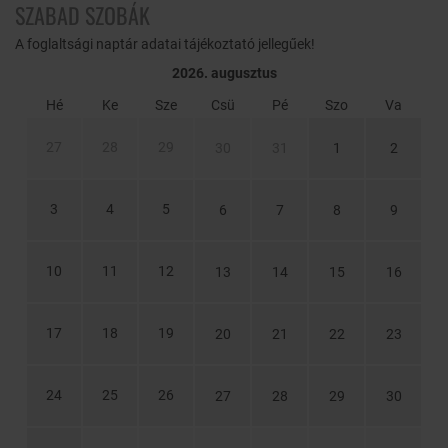
SZABAD SZOBÁK
A foglaltsági naptár adatai tájékoztató jellegűek!
2026. augusztus
Hé
Ke
Sze
Csü
Pé
Szo
Va
27
28
29
30
31
1
2
3
4
5
6
7
8
9
10
11
12
13
14
15
16
17
18
19
20
21
22
23
24
25
26
27
28
29
30