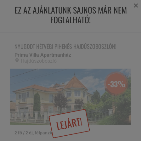
×
EZ AZ AJÁNLATUNK SAJNOS MÁR NEM
FOGLALHATÓ!
NYUGODT HÉTVÉGI PIHENÉS HAJDÚSZOBOSZLÓN!
Príma Villa Apartmanház,
Hajdúszoboszló
NYUGODT HÉTVÉGI PIHENÉS HAJDÚSZOBOSZLÓN!
Príma Villa Apartmanház
Hajdúszoboszló
-33%
LEJÁRT!
2 fő / 2 éj, félpanzióval
1 / 16