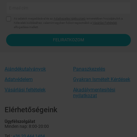
Az adatok megadásával és az
Adatkezelési tájékoztató
ismeretében hozzájárulok a
hírlevelek küldéséhez, valamint egyben fiókot regisztrálok a
Vásárlási Feltételek
elfogadása mellett.
FELIRATKOZOM
Ajándékutalványok
Panaszkezelés
Adatvédelem
Gyakran Ismételt Kérdések
Vásárlási feltételek
Akadálymentesítési
nyilatkozat
Elérhetőségeink
Ügyfélszolgálat
Minden nap: 8:00-20:00
Tel.:
+36 20 444 1484