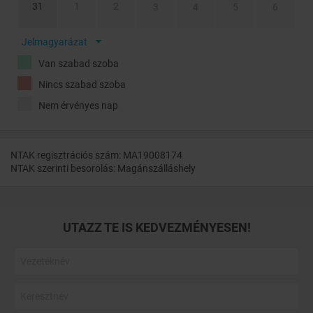
31
1
2
3
4
5
6
Jelmagyarázat
Van szabad szoba
Nincs szabad szoba
Nem érvényes nap
NTAK regisztrációs szám: MA19008174
NTAK szerinti besorolás: Magánszálláshely
UTAZZ TE IS KEDVEZMÉNYESEN!