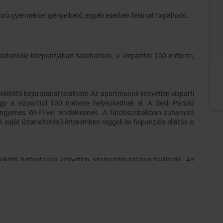
rú gyermekkel igényelhető, egyéb esetben felárral foglalható.
latonlelle központjában találhatóak, a vízparttól 100 méterre,
áskikötő bejáratánál található.Az apartmanok közvetlen vízparti
gy a vízparttól 100 méterre helyezkednek el. A Sekli Panzió
 ingyenes WI-FI-vel rendelkeznek. A fürdőszobákban zuhanyzó
 saját üzemeltetésű étteremben reggeli és félpanziós ellátás is
 a kikötő bejáratának közvetlen szomszédságában található. Az
rand, és kb 150 méterre a fizetős, homokos strand. A műholdas
khoz és stúdiókhoz bútorozott terasz is tartozik. Igény esetén
lható mélygarázsban.