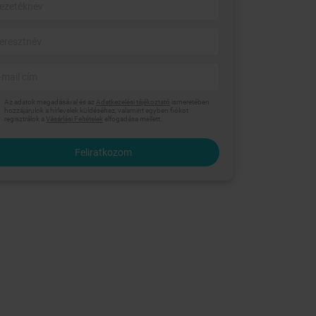
Az adatok megadásával és az
Adatkezelési tájékoztató
ismeretében
hozzájárulok a hírlevelek küldéséhez, valamint egyben fiókot
regisztrálok a
Vásárlási Feltételek
elfogadása mellett.
Feliratkozom