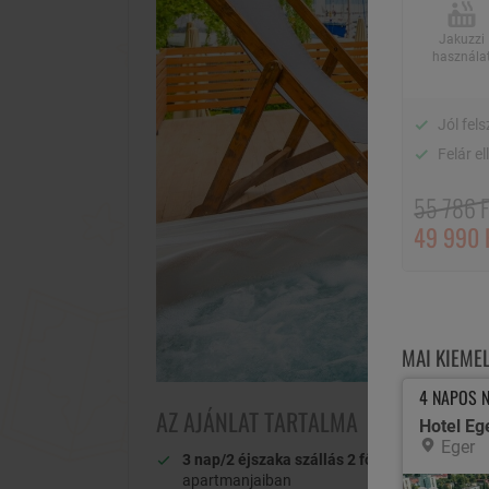
Jakuzzi
használa
Jól fel
Felár e
55 786 F
49 990 
MAI KIEME
4 NAPOS N
AZ AJÁNLAT TARTALMA
Hotel Eg
Eger
3 nap/2 éjszaka szállás 2 fő részére
a Sekli 
apartmanjaiban