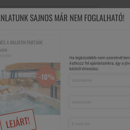
Ügyfélsz
JÁNLATUNK SAJNOS MÁR NEM FOGLALHATÓ!
M
ÖSSZES AJÁNLAT
REPÜLŐS UTAK
NYÁRI AKCIÓK
ÉL
NÉS A BALATON PARTJÁN!
nzió
kli Panzió
Őszi pihenés a Balaton partján!
nlelle
Ha legközelebb nem szeretnél lem
iratkozz fel ajánlatainkra, így a j
TJÁN!
kézből értesülsz.
-10%
tmanban félpanziós ellátással, jakuzzi használattal,
-10%
LEJÁRT!
, félpanzióval