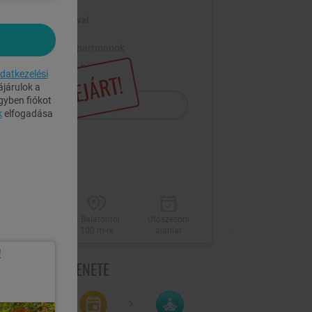
2 fő / 2 éj, félpanzióval
Jól felszerelt apartmanok
Felár ellenében hétvégén is
datkezelési
LEJÁRT!
járulok a
gyben fiókot
Megrendelem
k
elfogadása
Jakuzzi
A Balatontól
Utószezoni
használat
100 m-re
ajánlat
!
GRENDELÉS MENETE