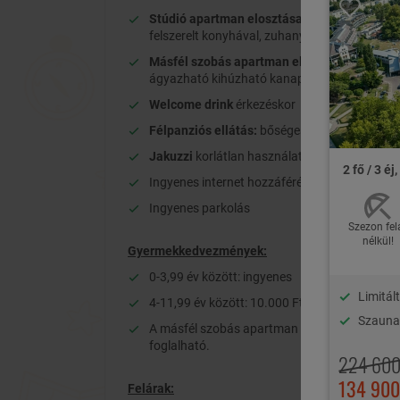
Stúdió apartman elosztása (max. 3 fő):
egylé
felszerelt konyhával, zuhanyzóval
Másfél szobás apartman elosztása (max. 4 f
ágyazható kihúzható kanapéval, felszerelt k
Welcome drink
érkezéskor
Félpanziós ellátás:
bőséges svédasztalos reg
Jakuzzi
korlátlan használata, mely az étterem 
2 fő / 3 éj
Ingyenes internet hozzáférési lehetőség
Ingyenes parkolás
Szezon fel
nélkül!
Gyermekkedvezmények:
0-3,99 év között: ingyenes
Limitá
4-11,99 év között: 10.000 Ft/fő/éj
Szaunav
A másfél szobás apartman legalább egy fizető
foglalható.
224 600
134 900
Felárak: