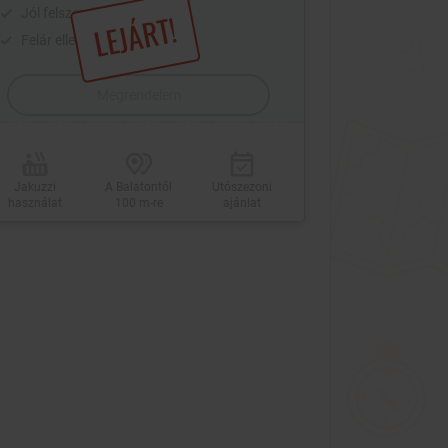
Jól felszerelt apartmanok
LEJÁRT!
Felár ellenében hétvégén is
Megrendelem
Jakuzzi
A Balatontól
Utószezoni
használat
100 m-re
ajánlat