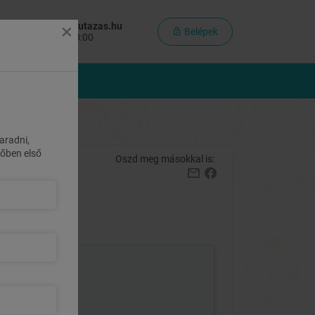
×
olgálat:
info@maiutazas.hu
Belépek
inden nap: 8:00-20:00
MÉNYCSOMAGOK
aradni,
övőben első
Oszd meg másokkal is:
55 786 Ft
helyett
49 990 Ft