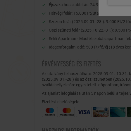
Éjszaka hosszabbítás: 24.995 Ft/2 fő/éj
Hétvégi felár: 15.000 Ft/utalvány (péntek és
Szezon felár (2025.09.01.-28.): 9.000 Ft/2 fő/
Őszi szüneti felár (2025.10.22.-31.): 8.500 Ft
Sekli Apartman - Másfél szobás apartman felár
Idegenforgalmi adó: 500 Ft/fő/éj (18 éves kor
ÉRVÉNYESSÉG ÉS FIZETÉS
Az utalvány felhasználható: 2025.09.01.-10.31.
(2025.09.01.-28.) és az őszi szünetben (2025.10.
szálláshellyel előre egyeztetett időpontban, íráso
Az ajánlat lefoglalása után 5 napon belül a teljes vé
Fizetési lehetőségek:
HASZNOS INFORMÁCIÓK