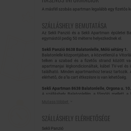
A másfél szobás apartman legalább egy fizetős ko
SZÁLLÁSHELY BEMUTATÁSA
Az Sekli Panzió és a Sekli Apartman épületei Ba
egymástól pedig 50 méterre helyezkednek el.
Sekli Panzió 8638 Balatonlelle, Móló sétány 1.
Balatonlelle központjában, a közvetlenül a Vitorl
telken a szabad és a fizetős strand között va
apartmanjai légkondicionáltak, kábel TV-vel és
található. Minden apartmanhoz terasz tartozik. A
elérhető, de a’la cart étkezésre is van lehetőség.
Sekli Apartman 8638 Balatonlelle, Orgona u. 10.
A szálláshely Balatonlellén, a főmóló mellett,
apartmanháztól 50 méterre található a szabad st
Mutass többet
TV-vel és légkondicionálóval ellátott apartmano
privát parkolóhely is biztosított a ház alatt talá
SZÁLLÁSHELY ELÉRHETŐSÉGE
Sekli Panzió