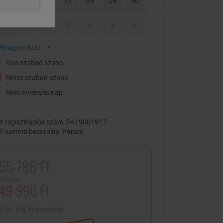
24
25
26
27
28
29
30
31
1
2
3
4
5
6
elmagyarázat
Van szabad szoba
Nincs szabad szoba
Nem érvényes nap
 regisztrációs szám: PA19001917
 szerinti besorolás: Panzió
55 786 Ft
helyett
49 990 Ft
2 fő / 2 éj, félpanzióval