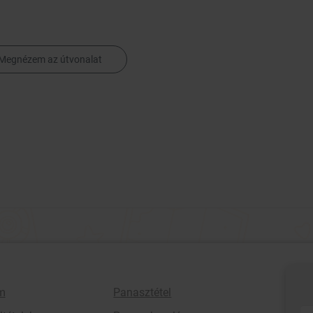
Megnézem az útvonalat
m
Panasztétel