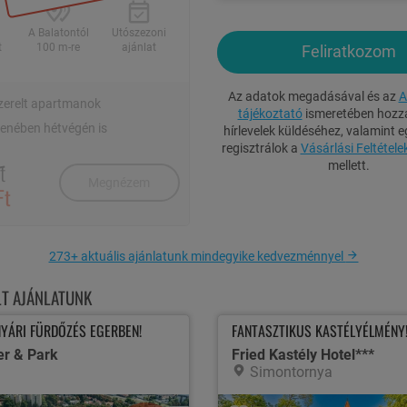
A Balatontól
Utószezoni
t
100 m-re
ajánlat
Feliratkozom
Az adatok megadásával és az
A
szerelt apartmanok
tájékoztató
ismeretében hozzá
llenében hétvégén is
hírlevelek küldéséhez, valamint e
regisztrálok a
Vásárlási Feltétele
t
mellett.
Megnézem
Ft
273+ aktuális ajánlatunk mindegyike kedvezménnyel
1 / 21
LT AJÁNLATUNK
YÁRI FÜRDŐZÉS EGERBEN!
FANTASZTIKUS KASTÉLYÉLMÉNY
ME
er & Park
Fried Kastély Hotel***
Simontornya
Panzió stúdió vagy a Sekli Apartman másfél szobás