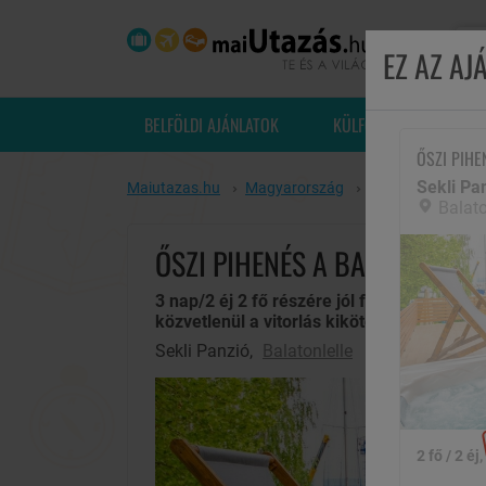
EZ AZ A
BELFÖLDI AJÁNLATOK
KÜLFÖLDI UTAK
ŐSZI PIHE
Sekli Pa
Maiutazas.hu
Magyarország
Balatonlelle
Se
Balato
ŐSZI PIHENÉS A BALATON PAR
3 nap/2 éj 2 fő részére jól felszerelt apar
közvetlenül a vitorlás kikötő bejáratánál
Sekli Panzió,
Balatonlelle
2 fő / 2 éj