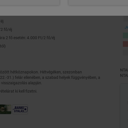
/vagy szombat éjszaka)
éj
J
/2 fő/éj
a 2 fő esetén: 4.000 Ft/2 fő/éj
tól)
NTAK
 között hétköznapokon. Hétvégéken, szezonban
NTAK
22.-31.) felár ellenében, a szabad helyek függvényében, a
s visszaigazolás alapján.
telárat ki kell fizetni.