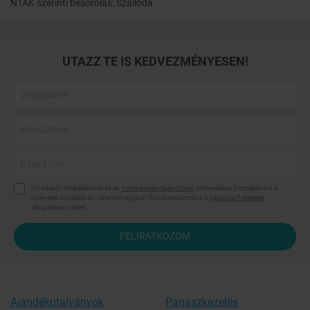
NTAK szerinti besorolás: Szálloda
UTAZZ TE IS KEDVEZMÉNYESEN!
Az adatok megadásával és az
Adatkezelési tájékoztató
ismeretében hozzájárulok a
hírlevelek küldéséhez, valamint egyben fiókot regisztrálok a
Vásárlási Feltételek
elfogadása mellett.
FELIRATKOZOM
Ajándékutalványok
Panaszkezelés