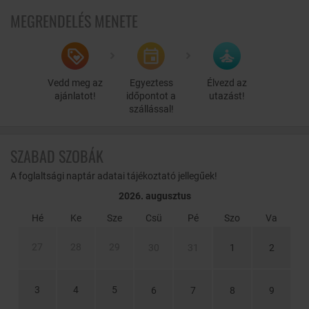
kényelmesebbé tegye a náluk eltöltött napokat. A legkisebbek
MEGRENDELÉS MENETE
számára játszószobát alakítottak ki, melyben szülői felügyelet
mellett önfeledten játszhatnak együtt a gyermekek.
Vedd meg az
Egyeztess
Élvezd az
ajánlatot!
időpontot a
utazást!
szállással!
SZABAD SZOBÁK
A foglaltsági naptár adatai tájékoztató jellegűek!
2026. augusztus
Hé
Ke
Sze
Csü
Pé
Szo
Va
27
28
29
30
31
1
2
3
4
5
6
7
8
9