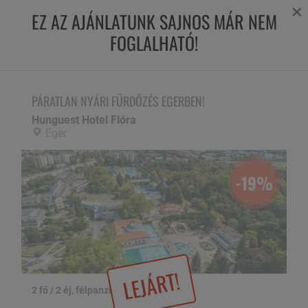
×
EZ AZ AJÁNLATUNK SAJNOS MÁR NEM
FOGLALHATÓ!
PÁRATLAN NYÁRI FÜRDŐZÉS EGERBEN!
Hunguest Hotel Flóra,
Eger
PÁRATLAN NYÁRI FÜRDŐZÉS EGERBEN!
Hunguest Hotel Flóra
Eger
-19%
LEJÁRT!
2 fő / 2 éj, félpanzióval
1 / 22