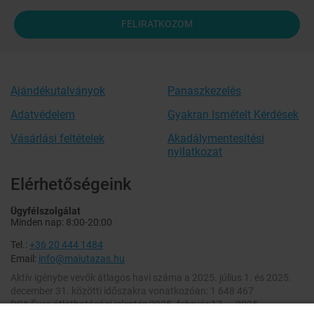
FELIRATKOZOM
Ajándékutalványok
Panaszkezelés
Adatvédelem
Gyakran Ismételt Kérdések
Vásárlási feltételek
Akadálymentesítési
nyilatkozat
Elérhetőségeink
Ügyfélszolgálat
Minden nap: 8:00-20:00
Tel.:
+36 20 444 1484
Email:
info@maiutazas.hu
Aktív igénybe vevők átlagos havi száma a 2025. július 1. és 2025.
december 31. közötti időszakra vonatkozóan: 1 648 467
DSA Éves átláthatósági jelentés 2025. február 17. – 2025.