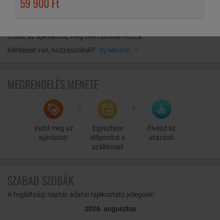
59 900 Ft
Apartman épület-komplexumába, ha pihenésre és tartalmas
HOZZÁSZÓLÁSOK
kikapcsolódásra vágyik Magyarország egyik káprázatosan
sokszínű, egyedi adottságú üdülő centrumában!
Ehhez az ajánlathoz még nem szóltak hozzá
Kérdésed van, hozzászólnál?
Írj nekünk!
MEGRENDELÉS MENETE
Vedd meg az
Egyeztess
Élvezd az
ajánlatot!
időpontot a
utazást!
szállással!
SZABAD SZOBÁK
A foglaltsági naptár adatai tájékoztató jellegűek!
2026. augusztus