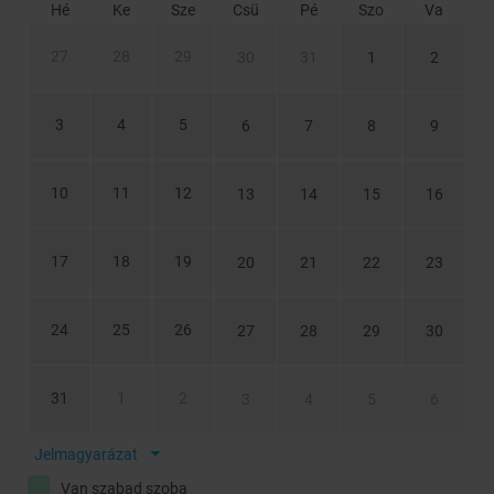
Hé
Ke
Sze
Csü
Pé
Szo
Va
27
28
29
30
31
1
2
3
4
5
6
7
8
9
10
11
12
13
14
15
16
17
18
19
20
21
22
23
24
25
26
27
28
29
30
31
1
2
3
4
5
6
Jelmagyarázat
Van szabad szoba