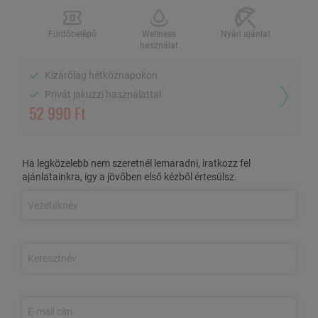
2 fő / 2 éj, reggelivel
Fürdőbelépő
Wellness
Nyári ajánlat
használat
Kizárólag hétköznapokon
Fürdőbelépő
Wellness használat
Nyári ajánlat
Privát jakuzzi használattal
52 990 Ft
Kizárólag hétköznapokon
Privát jakuzzi használattal
Ha legközelebb nem szeretnél lemaradni, iratkozz fel
AZ AJÁNLAT TARTALMA
ajánlatainkra, így a jövőben első kézből értesülsz.
3 nap/2 éjszaka szállás 2 fő részére
földszinti Superior
szobában vagy emeleti Deluxe szobában,
kizárólag
hétköznapokon
Bőséges
svédasztalos reggeli
Korlátlan
wellness
használat (10:00-20:00): 10 személyes
jacuzzi, infra- és finn szauna, aromaterápiás gőzkabin
Ajándék 1 óra
kültéri privát
kétszemélyes
jakuzzi
használat