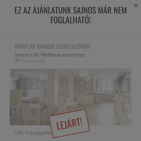
×
EZ AZ AJÁNLATUNK SAJNOS MÁR NEM
FOGLALHATÓ!
PÁRATLAN VAKÁCIÓ EGERSZALÓKON!
Sweet-Life Wellness Apartman,
Egerszalók
PÁRATLAN VAKÁCIÓ EGERSZALÓKON!
Sweet-Life Wellness Apartman
Egerszalók
LEJÁRT!
2 fő / 2 éj, reggelivel
1 / 25