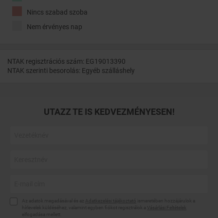
Nincs szabad szoba
Nem érvényes nap
NTAK regisztrációs szám: EG19013390
NTAK szerinti besorolás: Egyéb szálláshely
UTAZZ TE IS KEDVEZMÉNYESEN!
Az adatok megadásával és az
Adatkezelési tájékoztató
ismeretében hozzájárulok a
hírlevelek küldéséhez, valamint egyben fiókot regisztrálok a
Vásárlási Feltételek
elfogadása mellett.