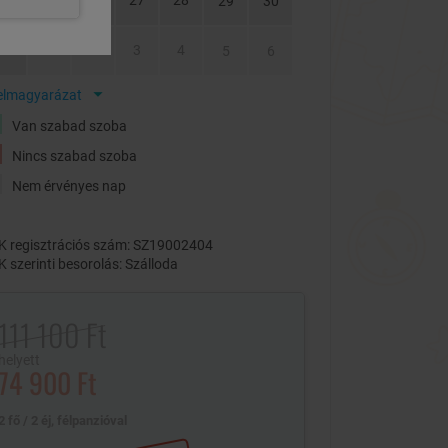
24
25
26
27
28
29
30
31
1
2
3
4
5
6
elmagyarázat
Van szabad szoba
Nincs szabad szoba
Nem érvényes nap
 regisztrációs szám: SZ19002404
 szerinti besorolás: Szálloda
111 100 Ft
helyett
74 900 Ft
2 fő / 2 éj, félpanzióval