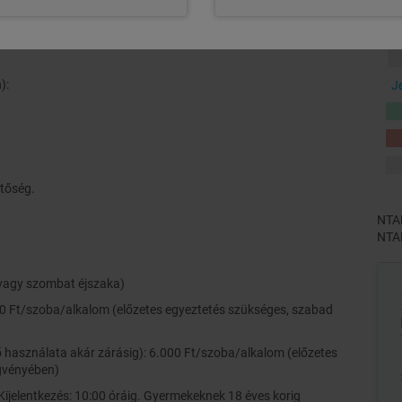
):
J
etőség.
NTAK
NTAK
/vagy szombat éjszaka)
.000 Ft/szoba/alkalom (előzetes egyeztetés szükséges, szabad
rdő használata akár zárásig): 6.000 Ft/szoba/alkalom (előzetes
gvényében)
(Kijelentkezés: 10:00 óráig. Gyermekeknek 18 éves korig