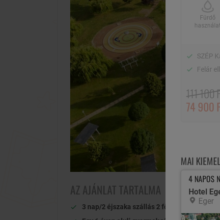
Fürdő
használa
SZÉP K
Felár e
111 100 F
74 900 
MAI KIEME
4 NAPOS N
AZ AJÁNLAT TARTALMA
Hotel Eg
Eger
3 nap/2 éjszaka szállás 2 fő részére
kétágya