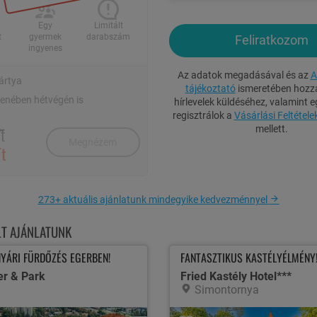
Egy
Limitált
t
gyermek
darabszám
Feliratkozom
ingyenes
Az adatok megadásával és az
A
ártya
tájékoztató
ismeretében hozzá
llenében hétvégén is
hírlevelek küldéséhez, valamint e
regisztrálok a
Vásárlási Feltétele
t
mellett.
Megnézem
Ft
273+ aktuális ajánlatunk mindegyike kedvezménnyel
1 / 27
LT AJÁNLATUNK
YÁRI FÜRDŐZÉS EGERBEN!
FANTASZTIKUS KASTÉLYÉLMÉNY
ME
er & Park
Fried Kastély Hotel***
Simontornya
s szobában