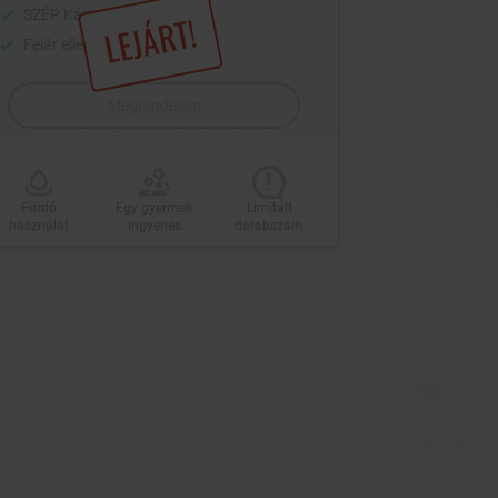
SZÉP Kártya
LEJÁRT!
Felár ellenében hétvégén is
Megrendelem
Fürdő
Egy gyermek
Limitált
használat
ingyenes
darabszám