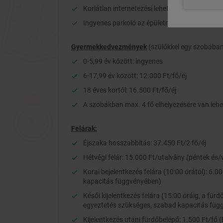
Korlátlan internetezési lehetőség (WIFI)
Ingyenes parkoló az épületnél
Gyermekkedvezmények
(szülőkkel egy szobában
0-5,99 év között: ingyenes
6-17,99 év között: 12.000 Ft/fő/éj
18 éves kortól: 16.500 Ft/fő/éj
A szobákban max. 4 fő elhelyezésére van leh
Felárak:
Éjszaka hosszabbítás: 37.450 Ft/2 fő/éj
Hétvégi felár: 15.000 Ft/utalvány (péntek és
Korai bejelentkezés felára (10:00 órától): 6
kapacitás függvényében)
Késői kijelentkezés felára (15:00 óráig, a fü
egyeztetés szükséges, szabad kapacitás füg
Kijelentkezés utáni fürdőbelépő: 1.500 Ft/fő 