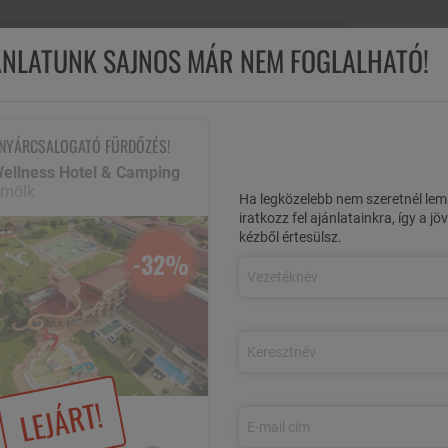
Ügyfélsz
JÁNLATUNK SAJNOS MÁR NEM FOGLALHATÓ!
M
ÖSSZES AJÁNLAT
REPÜLŐS UTAK
NYÁRI AKCIÓK
ÉL
 NYÁRCSALOGATÓ FÜRDŐZÉS!
ellness Hotel & Camping
lkán Wellness Hotel & Camping
Pezsdítő nyárcsalogató fürdőzés!
ömölk
Ha legközelebb nem szeretnél lem
iratkozz fel ajánlatainkra, így a j
ÜRDŐZÉS!
kézből értesülsz.
-32%
részére, félpanziós ellátással, korlátlan belépéssel
mölk
-32%
LEJÁRT!
, félpanzióval