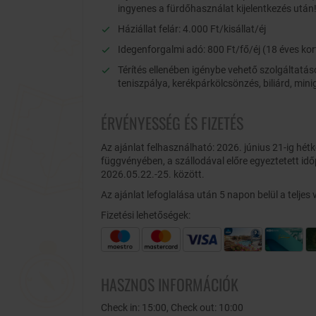
ingyenes a fürdőhasználat kijelentkezés után!
Háziállat felár: 4.000 Ft/kisállat/éj
Idegenforgalmi adó: 800 Ft/fő/éj (18 éves kor
Térítés ellenében igénybe vehető szolgáltatáso
teniszpálya, kerékpárkölcsönzés, biliárd, mini
ÉRVÉNYESSÉG ÉS FIZETÉS
Az ajánlat felhasználható: 2026. június 21-ig hé
függvényében, a szállodával előre egyeztetett idő
2026.05.22.-25. között.
Az ajánlat lefoglalása után 5 napon belül a teljes vé
Fizetési lehetőségek:
HASZNOS INFORMÁCIÓK
Check in: 15:00, Check out: 10:00