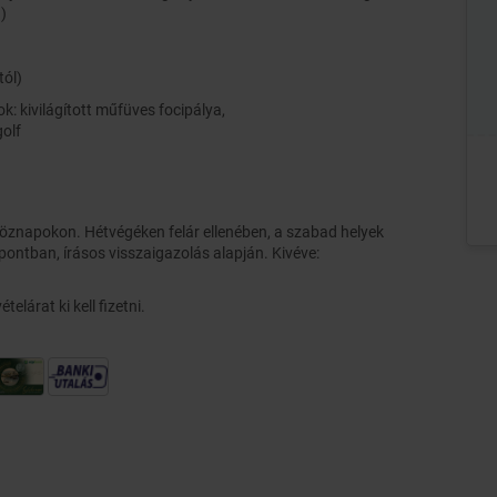
)
tól)
k: kivilágított műfüves focipálya,
golf
tköznapokon. Hétvégéken felár ellenében, a szabad helyek
pontban, írásos visszaigazolás alapján. Kivéve:
telárat ki kell fizetni.