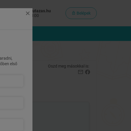
×
olgálat:
info@maiutazas.hu
Belépek
inden nap: 8:00-20:00
MÉNYCSOMAGOK
aradni,
övőben első
Oszd meg másokkal is:
111 100 Ft
helyett
74 900 Ft