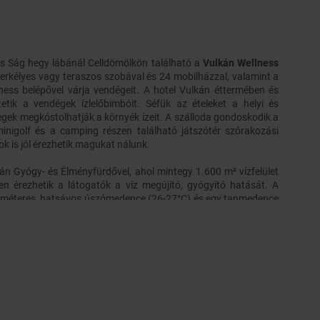
us Ság hegy lábánál Celldömölkön található a
Vulkán Wellness
 erkélyes vagy teraszos szobával és 24 mobilházzal, valamint a
lness belépővel várja vendégeit. A hotel Vulkán éttermében és
tik a vendégek ízlelőbimbóit. Séfük az ételeket a helyi és
dégek megkóstolhatják a környék ízeit. A szálloda gondoskodik a
minigolf és a camping részen található játszótér szórakozási
ok is jól érezhetik magukat nálunk.
kán Gyógy- és Élményfürdővel, ahol mintegy 1.600 m² vízfelület
n érezhetik a látogatók a víz megújító, gyógyító hatását. A
25 méteres, hatsávos úszómedence (26-27°C) és egy tanmedence
ő gyógyvizes gyógymedence (33-34°C), valamint a 80 m² fedett és
ermálvizes medence (35-36°C) is egész évben látogatható. A
mek-pancsoló és egy 560 m² vízfelületű élménymedence
hidromasszázs elemekkel várja a vendégeket szezonális
z egész évben nyitva tartó gyermekvilág várja a fiatalokat
különböző élményelemekkel felszerelt vízi játszótérrel. Továbbá
yfajta szaunával: finn, infra-, bioszaunával és gőzfürdővel, egy
lyel várja a hotel- és a fürdővendégeket.