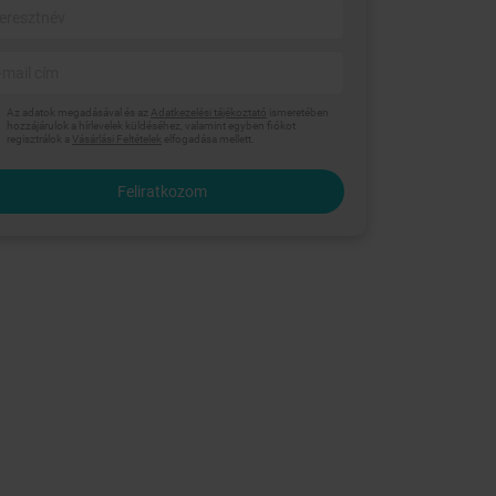
Az adatok megadásával és az
Adatkezelési tájékoztató
ismeretében
hozzájárulok a hírlevelek küldéséhez, valamint egyben fiókot
regisztrálok a
Vásárlási Feltételek
elfogadása mellett.
Feliratkozom