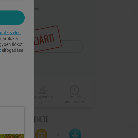
2 fő / 2 éj, félpanzióval
SZÉP Kártya
Felár ellenében hétvégén is
datkezelési
LEJÁRT!
járulok a
gyben fiókot
Megrendelem
k
elfogadása
Fürdő
Egy gyermek
Limitált
használat
ingyenes
darabszám
!
GRENDELÉS MENETE