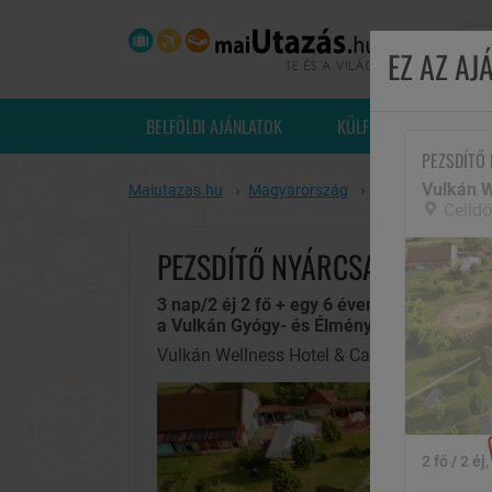
EZ AZ A
BELFÖLDI AJÁNLATOK
KÜLFÖLDI UTAK
PEZSDÍTŐ
Vulkán W
Maiutazas.hu
Magyarország
Celldömölk
Vu
Celld
PEZSDÍTŐ NYÁRCSALOGATÓ F
3 nap/2 éj 2 fő + egy 6 éven aluli gyermek 
a Vulkán Gyógy- és Élményfürdőbe
Vulkán Wellness Hotel & Camping,
Celldö
2 fő / 2 éj