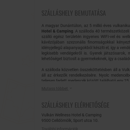
SZÁLLÁSHELY BEMUTATÁSA
A magyar Dunántúlon, az 5 millió éves vulkanik
Hotel & Camping
. A szálloda 40 természetközeli
szálló egész területén ingyenes WIFI-vel és wel
kávézójában szezonális finomságokkal kényezte
idényjellegű alapanyagokból készíti el, így a ven
legkisebb vendégekről is. Gyerek játszósarok, 
lehetőséget biztosít a gyermekeknek, így a család
A szálloda közvetlen összeköttetésben áll a Vul
áll az érkezők rendelkezésére. Nyolc medencébe
teljesen fedett medencék között található egy 
(32°C) is. Ezek mellett a fürdő zárt udvarán lév
Mutass többet
80 m² nyitott részből álló gyógyvíztartalmú t
szabadban gyerek csúszdamedence, kisgyer
SZÁLLÁSHELY ELÉRHETŐSÉGE
buzgárokkal, szökőkutakkal, örvénnyel és 
nyitvatartással. Azonban rossz idő esetén, a
óriáscsúszdával, beltéri bébipancsolóval illetve 
Vulkán Wellness Hotel & Camping
500 m²-es szaunavilág áll rendelkezésre, mely nég
9500 Celldömölk, Sport utca 10.
nagy beltéri udvarral illetve egy emeleti pihenőhel
További információk